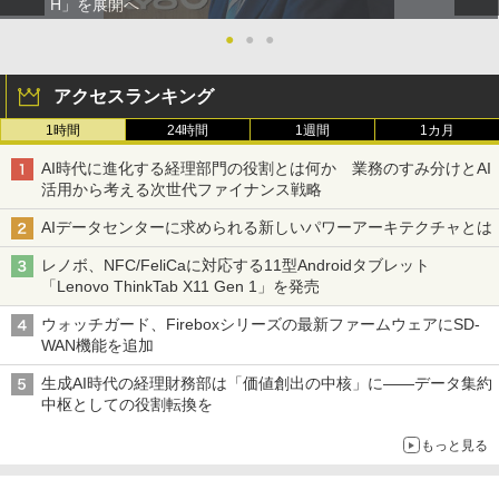
H」を展開へ
●
●
●
アクセスランキング
1時間
24時間
1週間
1カ月
AI時代に進化する経理部門の役割とは何か 業務のすみ分けとAI
活用から考える次世代ファイナンス戦略
AIデータセンターに求められる新しいパワーアーキテクチャとは
レノボ、NFC/FeliCaに対応する11型Androidタブレット
「Lenovo ThinkTab X11 Gen 1」を発売
ウォッチガード、Fireboxシリーズの最新ファームウェアにSD-
WAN機能を追加
生成AI時代の経理財務部は「価値創出の中核」に――データ集約
中枢としての役割転換を
もっと見る