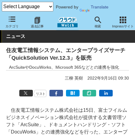
Powered by
Translate
クラウド Watch
サービス・ソフト
ソフトウェア
ミドルウェア
カテゴリ
過去記事
検索
Impressサイト
ニュース
住友電工情報システム、エンタープライズサーチ
「QuickSolution Ver.12.3」を販売
ArcSuiteやDocuWorks、Microsoft 365などとの連携を強化
三柳 英樹
2022年9月16日 09:30
リスト
住友電工情報システム株式会社は15日、富士フイルム
ビジネスイノベーション株式会社が提供する文書管理ソ
フト「ArcSuite」、ドキュメントハンドリング・ソフト
「DocuWorks」との連携強化などを行った、エンタープ