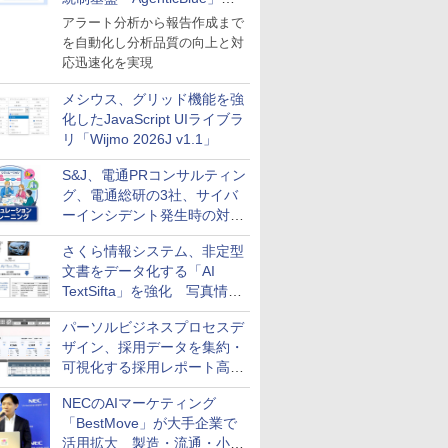
導入
アラート分析から報告作成まで
を自動化し分析品質の向上と対
応迅速化を実現
メシウス、グリッド機能を強
化したJavaScript UIライブラ
リ「Wijmo 2026J v1.1」
S&J、電通PRコンサルティン
グ、電通総研の3社、サイバ
ーインシデント発生時の対応
と危機管理広報を一体的に訓
さくら情報システム、非定型
練するプログラムを提供
文書をデータ化する「AI
TextSifta」を強化 写真情報
のデータ化などに対応
パーソルビジネスプロセスデ
ザイン、採用データを集約・
可視化する採用レポート高速
化サービスを提供
NECのAIマーケティング
「BestMove」が大手企業で
活用拡大 製造・流通・小売