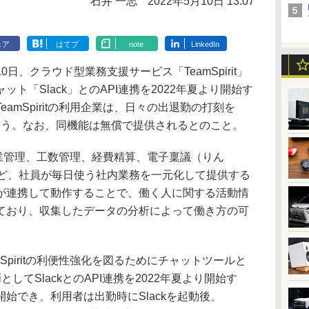
石井 一志
2022年5月10日 13:07
ェア
はてブ
note
LinkedIn
、クラウド型業務支援サービス「TeamSpirit」
ト「Slack」とのAPI連携を2022年夏より開始す
amSpiritの利用企業は、日々の出退勤の打刻を
という。なお、同機能は無償で提供されるとのこと。
や就業管理、工数管理、経費精算、電子稟議（りん
など、社員が毎日使う社内業務を一元化して提供する
が連携して動作することで、働く人に関する活動情
ており、収集したデータの分析によって働き方の可
piritの利便性強化を図るためにチャットツールと
してSlackとのAPI連携を2022年夏より開始す
始でき、利用者は出勤時にSlackを起動後、