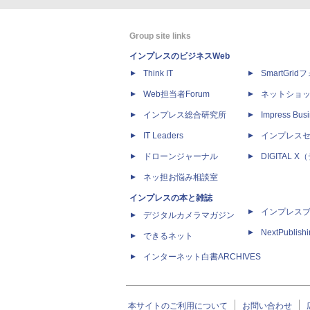
Group site links
インプレスのビジネスWeb
Think IT
SmartGri
Web担当者Forum
ネットショ
インプレス総合研究所
Impress Busi
IT Leaders
インプレス
ドローンジャーナル
DIGITAL
ネッ担お悩み相談室
インプレスの本と雑誌
インプレス
デジタルカメラマガジン
NextPublish
できるネット
インターネット白書ARCHIVES
本サイトのご利用について
お問い合わせ