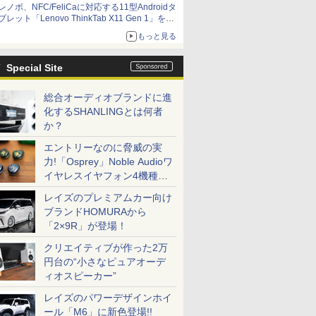
レノボ、NFC/FeliCaに対応する11型Androidタ
ブレット「Lenovo ThinkTab X11 Gen 1」を発
売
もっと見る
Special Site
総合オーディオブランドに進
化するSHANLINGとは何者
か？
エントリーなのに脅威の実
力!「Osprey」Noble Audioワ
イヤレスイヤフォン4機種を
一気に聴く
レイズのプレミアムカー向け
ブランドHOMURAから
「2×9R」が登場！
クリエイティブが作った2万
円台の“小さなピュアオーデ
ィオスピーカー”
レイズのパワーデザインホイ
ール「M6」に新色登場!!