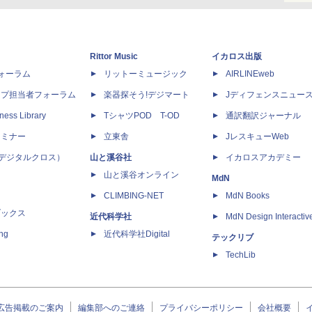
Rittor Music
イカロス出版
dフォーラム
リットーミュージック
AIRLINEweb
ップ担当者フォーラム
楽器探そう!デジマート
Jディフェンスニュー
ness Library
TシャツPOD T-OD
通訳翻訳ジャーナル
セミナー
立東舎
JレスキューWeb
 X（デジタルクロス）
山と溪谷社
イカロスアカデミー
山と溪谷オンライン
MdN
CLIMBING-NET
MdN Books
ブックス
近代科学社
MdN Design Interactiv
ing
近代科学社Digital
テックリブ
TechLib
広告掲載のご案内
編集部へのご連絡
プライバシーポリシー
会社概要