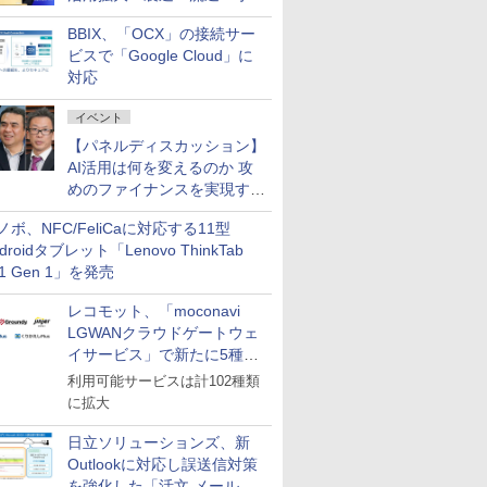
企業・広告代理店などが実装
BBIX、「OCX」の接続サー
フェーズへ
ビスで「Google Cloud」に
対応
イベント
【パネルディスカッション】
AI活用は何を変えるのか 攻
めのファイナンスを実現する
業務設計とマインドセット変
ノボ、NFC/FeliCaに対応する11型
革
droidタブレット「Lenovo ThinkTab
11 Gen 1」を発売
レコモット、「moconavi
LGWANクラウドゲートウェ
イサービス」で新たに5種類
のサービスと連携開始
利用可能サービスは計102種類
に拡大
日立ソリューションズ、新
Outlookに対応し誤送信対策
を強化した「活文 メール誤