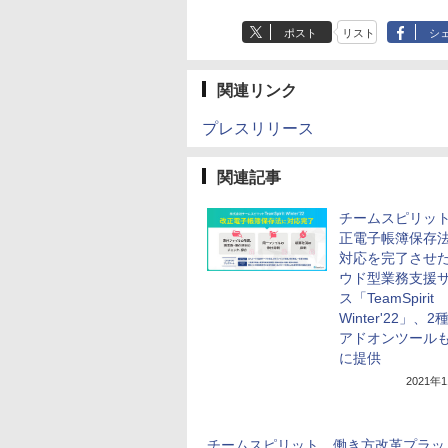
ポスト
リスト
シ
関連リンク
プレスリリース
関連記事
チームスピリッ
正電子帳簿保存
対応を完了させ
ウド型業務支援
ス「TeamSpirit
Winter'22」、
アドオンツール
に提供
2021年
チームスピリット、働き方改革プラッ