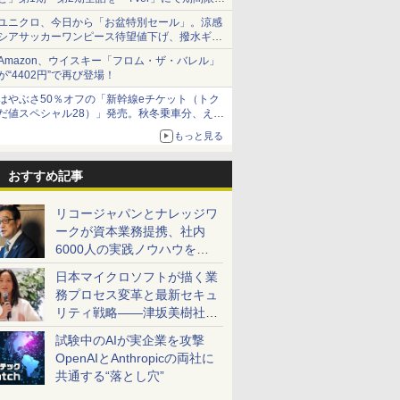
で順次無料配信開始
ユニクロ、今日から「お盆特別セール」。涼感
シアサッカーワンピース待望値下げ、撥水ギア
ショーツは1990円に
Amazon、ウイスキー「フロム・ザ・バレル」
が“4402円”で再び登場！
はやぶさ50％オフの「新幹線eチケット（トク
だ値スペシャル28）」発売。秋冬乗車分、えき
ねっと限定
もっと見る
おすすめ記事
リコージャパンとナレッジワ
ークが資本業務提携、社内
6000人の実践ノウハウを生
かした「AI商談記録 for
日本マイクロソフトが描く業
RICOH」を展開へ
務プロセス変革と最新セキュ
リティ戦略――津坂美樹社長
が2027年度戦略を説明
試験中のAIが実企業を攻撃
OpenAIとAnthropicの両社に
共通する“落とし穴”