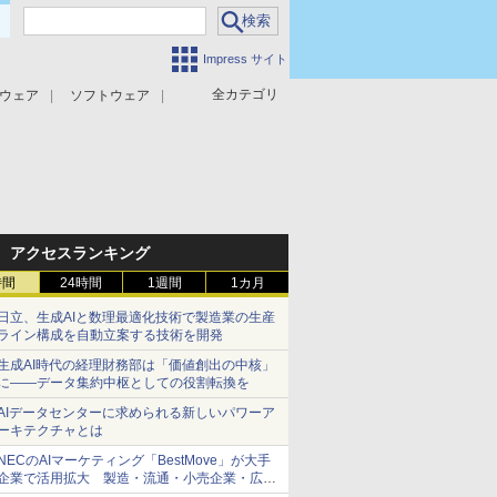
Impress サイト
全カテゴリ
ウェア
ソフトウェア
攻撃対策
マルウェア対策
アクセスランキング
時間
24時間
1週間
1カ月
日立、生成AIと数理最適化技術で製造業の生産
ライン構成を自動立案する技術を開発
生成AI時代の経理財務部は「価値創出の中核」
に――データ集約中枢としての役割転換を
AIデータセンターに求められる新しいパワーア
ーキテクチャとは
NECのAIマーケティング「BestMove」が大手
企業で活用拡大 製造・流通・小売企業・広告
代理店などが実装フェーズへ