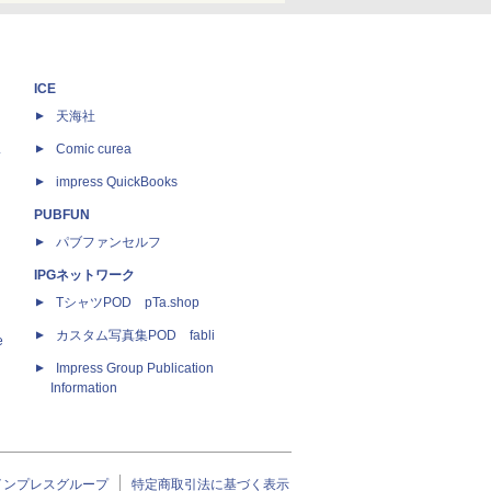
ICE
天海社
ス
Comic curea
impress QuickBooks
PUBFUN
パブファンセルフ
IPGネットワーク
TシャツPOD pTa.shop
カスタム写真集POD fabli
e
Impress Group Publication
Information
インプレスグループ
特定商取引法に基づく表示