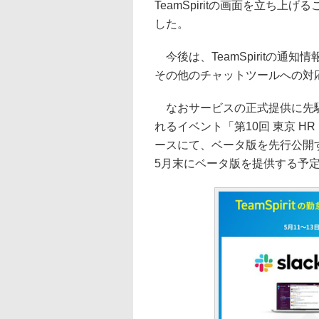
TeamSpiritの画面を立ち
した。
今後は、TeamSpiritの通知
その他のチャットツールへの対
なおサービスの正式提供に先駆
れるイベント「第10回 東京 HR 
ースにて、ベータ版を先行公開する。
5月末にベータ版を提供する予