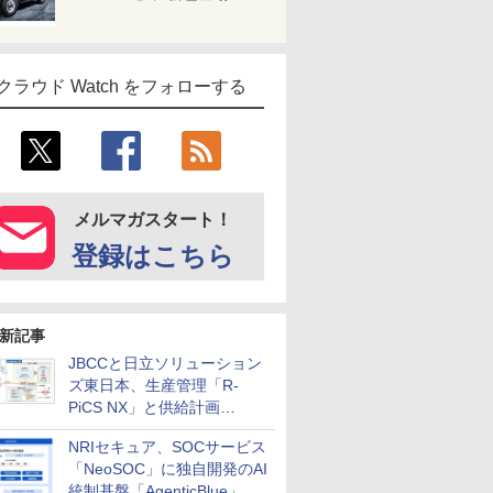
クラウド Watch をフォローする
メルマガスタート！
登録はこちら
新記事
JBCCと日立ソリューション
ズ東日本、生産管理「R-
PiCS NX」と供給計画
「scSQUARE ISP」の連携サ
NRIセキュア、SOCサービス
ービスを提供開始
「NeoSOC」に独自開発のAI
統制基盤「AgenticBlue」を