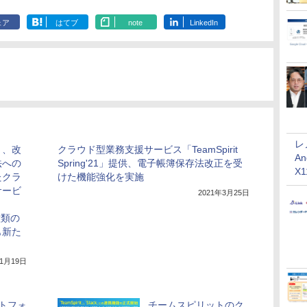
ェア
はてブ
note
LinkedIn
レ
ト、改
クラウド型業務支援サービス「TeamSpirit
An
法への
Spring'21」提供、電子帳簿保存法改正を受
X
たクラ
けた機能強化を実施
サービ
2021年3月25日
2種類の
も新た
11月19日
トフォ
チームスピリットのク