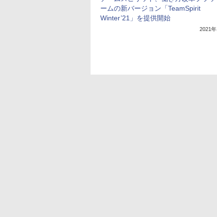
ームの新バージョン「TeamSpirit
Winter’21」を提供開始
2021