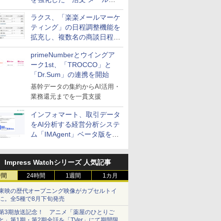
送信防止アドインサービス」
ラクス、「楽楽メールマーケ
を提供
ティング」の日程調整機能を
拡充し、複数名の商談日程調
整を効率化
primeNumberとウイングア
ーク1st、「TROCCO」と
「Dr.Sum」の連携を開始
基幹データの集約からAI活用・
業務還元までを一貫支援
インフォマート、取引データ
をAI分析する経営分析システ
ム「IMAgent」ベータ版を提
供
Impress Watchシリーズ 人気記事
時間
24時間
1週間
1カ月
東映の歴代オープニング映像がカプセルトイ
に。全5種で8月下旬発売
第3期放送記念！ アニメ「薬屋のひとりご
と」第1期・第2期全話を「TVer」にて期間限定