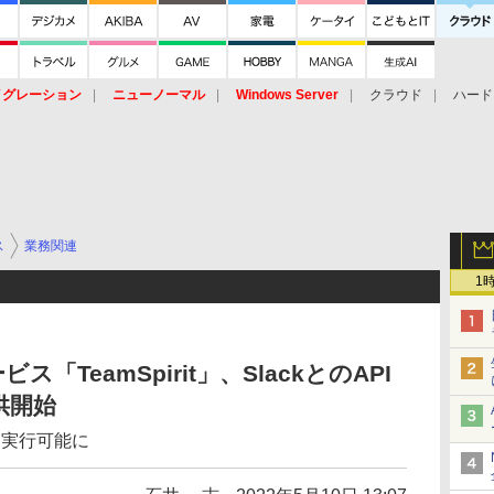
イグレーション
ニューノーマル
Windows Server
クラウド
ハード
トピック
ストレージ（HW）
オープンソース
SaaS
標的型
ント
ス
業務関連
1
TeamSpirit」、SlackとのAPI
供開始
ら実行可能に