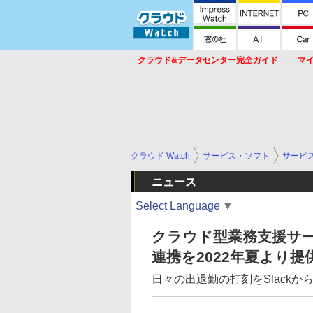
クラウド&データセンター完全ガイド
マ
サービス
セキュリティ
ネットワーク
スイッチ
ルータ
導入事例
イベ
クラウド Watch
サービス・ソフト
サービ
ニュース
Select Language
▼
クラウド型業務支援サービス「
連携を2022年夏より提
日々の出退勤の打刻をSlackか