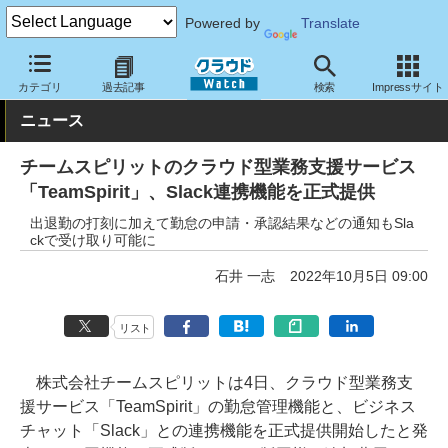
Powered by
Translate
クラウド Watch
サービス・ソフト
サービス
業務関連
カテゴリ
過去記事
検索
Impressサイト
ニュース
チームスピリットのクラウド型業務支援サービス
「TeamSpirit」、Slack連携機能を正式提供
出退勤の打刻に加えて勤怠の申請・承認結果などの通知もSla
ckで受け取り可能に
石井 一志
2022年10月5日 09:00
リスト
株式会社チームスピリットは4日、クラウド型業務支
援サービス「TeamSpirit」の勤怠管理機能と、ビジネス
チャット「Slack」との連携機能を正式提供開始したと発