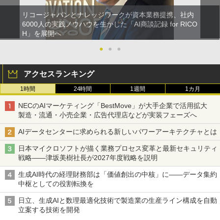
リコージャパンとナレッジワークが資本業務提携、社内
6000人の実践ノウハウを生かした「AI商談記録 for RICO
H」を展開へ
●
●
●
アクセスランキング
1時間
24時間
1週間
1カ月
NECのAIマーケティング「BestMove」が大手企業で活用拡大
製造・流通・小売企業・広告代理店などが実装フェーズへ
AIデータセンターに求められる新しいパワーアーキテクチャとは
日本マイクロソフトが描く業務プロセス変革と最新セキュリティ
戦略――津坂美樹社長が2027年度戦略を説明
生成AI時代の経理財務部は「価値創出の中核」に――データ集約
中枢としての役割転換を
日立、生成AIと数理最適化技術で製造業の生産ライン構成を自動
立案する技術を開発