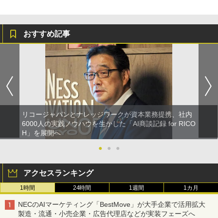
おすすめ記事
リコージャパンとナレッジワークが資本業務提携、社内
6000人の実践ノウハウを生かした「AI商談記録 for RICO
H」を展開へ
●
●
●
アクセスランキング
1時間
24時間
1週間
1カ月
NECのAIマーケティング「BestMove」が大手企業で活用拡大
製造・流通・小売企業・広告代理店などが実装フェーズへ