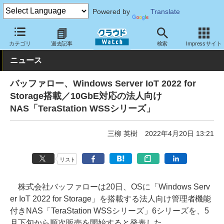
Powered by
Translate
クラウド Watch
ハード・インフラ
ハードウェア
ストレージ
カテゴリ
過去記事
検索
Impressサイト
ニュース
バッファロー、Windows Server IoT 2022 for
Storage搭載／10GbE対応の法人向け
NAS「TeraStation WSSシリーズ」
三柳 英樹
2022年4月20日 13:21
リスト
株式会社バッファローは20日、OSに「Windows Serv
er IoT 2022 for Storage」を搭載する法人向け管理者機能
付きNAS「TeraStation WSSシリーズ」6シリーズを、5
月下旬から順次販売を開始すると発表した。