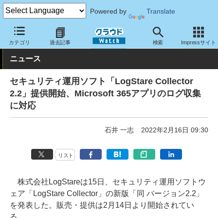
Powered by
Translate
クラウド Watch
セキュリティ
セキュリティソフト
カテゴリ
過去記事
検索
Impressサイト
ニュース
セキュリティ運用ソフト「LogStare Collector
2.2」提供開始、Microsoft 365アプリのログ収集
に対応
石井 一志
2022年2月16日 09:30
リスト
株式会社LogStareは15日、セキュリティ運用ソフトウ
ェア「LogStare Collector」の新版「同 バージョン2.2」
を発表した。販売・提供は2月14日より開始されてい
る。