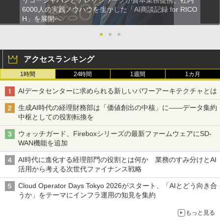
6000人の実践ノウハウを生かした「AI商談記録 for RICO
H」を展開へ
●
●
●
アクセスランキング
1時間
24時間
1週間
1カ月
AIデータセンターに求められる新しいパワーアーキテクチャとは
生成AI時代の経理財務部は「価値創出の中核」に――データ集約
中枢としての役割転換を
ウォッチガード、Fireboxシリーズの最新ファームウェアにSD-
WAN機能を追加
AI時代に進化する経理部門の役割とは何か 業務のすみ分けとAI
活用から考える次世代ファイナンス戦略
Cloud Operator Days Tokyo 2026がスタート、「AIとどう向き合
うか」をテーマにインフラ運用の知見を集約
もっと見る