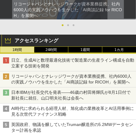
リコージャパンとナレッジワークが資本業務提携、社内
6000人の実践ノウハウを生かした「AI商談記録 for RICO
H」を展開へ
●
●
●
アクセスランキング
1時間
24時間
1週間
1カ月
日立、生成AIと数理最適化技術で製造業の生産ライン構成を自動
立案する技術を開発
リコージャパンとナレッジワークが資本業務提携、社内6000人
の実践ノウハウを生かした「AI商談記録 for RICOH」を展開へ
日本IBMが社長交代を発表――46歳の村田将輝氏が8月1日付で
新社長に就任、山口明夫社長は会長へ
AI時代に求められる経理人材、旭化成の業務改革とAI活用事例に
見る次世代ファイナンス戦略
英国政府、物議を醸していたTruman醸造所の5.2MWデータセン
ター計画を承認