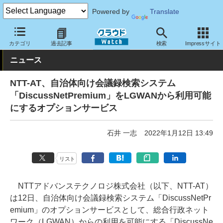
Powered by
Translate
クラウド Watch
サービス・ソフト
サービス
その他
カテゴリ
過去記事
検索
Impressサイト
ニュース
NTT-AT、自治体向け会議録検索システム
「DiscussNetPremium」をLGWANから利用可能
にするオプションサービス
石井 一志
2022年1月12日 13:49
リスト
NTTアドバンステクノロジ株式会社（以下、NTT-AT）
は12日、自治体向け会議録検索システム「DiscussNetPr
emium」のオプションサービスとして、総合行政ネット
ワーク（LGWAN）からの利用を可能にする「DiscussNe