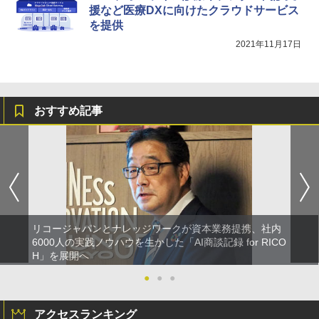
援など医療DXに向けたクラウドサービス
を提供
2021年11月17日
おすすめ記事
リコージャパンとナレッジワークが資本業務提携、社内
6000人の実践ノウハウを生かした「AI商談記録 for RICO
H」を展開へ
●
●
●
アクセスランキング