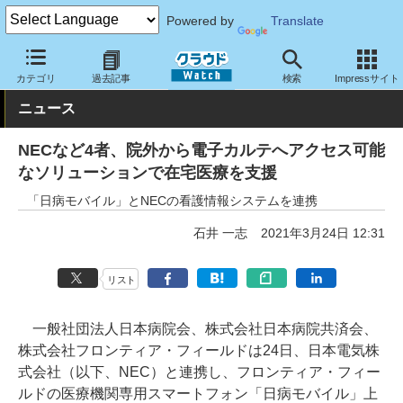
Powered by
Translate
クラウド Watch
トピック
協業・提携
国内
カテゴリ
過去記事
検索
Impressサイト
ニュース
NECなど4者、院外から電子カルテへアクセス可能
なソリューションで在宅医療を支援
「日病モバイル」とNECの看護情報システムを連携
石井 一志
2021年3月24日 12:31
リスト
一般社団法人日本病院会、株式会社日本病院共済会、
株式会社フロンティア・フィールドは24日、日本電気株
式会社（以下、NEC）と連携し、フロンティア・フィー
ルドの医療機関専用スマートフォン「日病モバイル」上