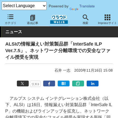
Powered by
Translate
クラウド Watch
セキュリティ
セキュリティソフト
カテゴリ
過去記事
検索
Impressサイト
ニュース
ALSIの情報漏えい対策製品群「InterSafe ILP
Ver.7.5」、ネットワーク分離環境での安全なファ
イル授受を実現
石井 一志
2020年11月16日 15:08
リスト
アルプス システム インテグレーション株式会社（以
下、ALSI）は16日、情報漏えい対策製品群「InterSafe IL
P」の機能およびラインアップを拡充し、ネットワーク
分離環境下での安全なファイル授受を実現する新版「同