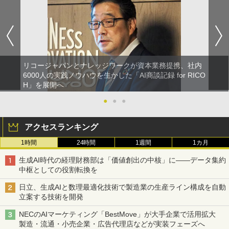
リコージャパンとナレッジワークが資本業務提携、社内
6000人の実践ノウハウを生かした「AI商談記録 for RICO
H」を展開へ
●
●
●
アクセスランキング
1時間
24時間
1週間
1カ月
生成AI時代の経理財務部は「価値創出の中核」に――データ集約
中枢としての役割転換を
日立、生成AIと数理最適化技術で製造業の生産ライン構成を自動
立案する技術を開発
NECのAIマーケティング「BestMove」が大手企業で活用拡大
製造・流通・小売企業・広告代理店などが実装フェーズへ