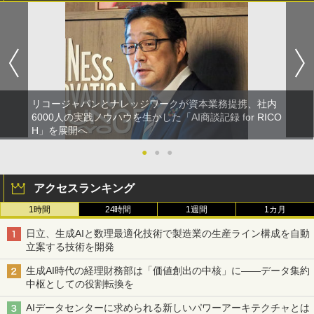
リコージャパンとナレッジワークが資本業務提携、社内
6000人の実践ノウハウを生かした「AI商談記録 for RICO
H」を展開へ
●
●
●
アクセスランキング
1時間
24時間
1週間
1カ月
日立、生成AIと数理最適化技術で製造業の生産ライン構成を自動
立案する技術を開発
生成AI時代の経理財務部は「価値創出の中核」に――データ集約
中枢としての役割転換を
AIデータセンターに求められる新しいパワーアーキテクチャとは