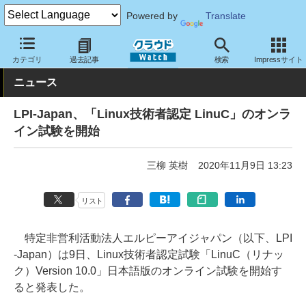
Powered by
Translate
クラウド Watch
サービス・ソフト
サービス
教育・トレーニン
カテゴリ
過去記事
検索
Impressサイト
ニュース
LPI-Japan、「Linux技術者認定 LinuC」のオンラ
イン試験を開始
三柳 英樹
2020年11月9日 13:23
リスト
特定非営利活動法人エルピーアイジャパン（以下、LPI
-Japan）は9日、Linux技術者認定試験「LinuC（リナッ
ク）Version 10.0」日本語版のオンライン試験を開始す
ると発表した。