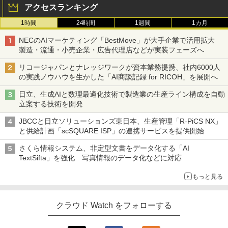
アクセスランキング
1時間
24時間
1週間
1カ月
NECのAIマーケティング「BestMove」が大手企業で活用拡大
製造・流通・小売企業・広告代理店などが実装フェーズへ
リコージャパンとナレッジワークが資本業務提携、社内6000人
の実践ノウハウを生かした「AI商談記録 for RICOH」を展開へ
日立、生成AIと数理最適化技術で製造業の生産ライン構成を自動
立案する技術を開発
JBCCと日立ソリューションズ東日本、生産管理「R-PiCS NX」
と供給計画「scSQUARE ISP」の連携サービスを提供開始
さくら情報システム、非定型文書をデータ化する「AI
TextSifta」を強化 写真情報のデータ化などに対応
もっと見る
クラウド Watch をフォローする