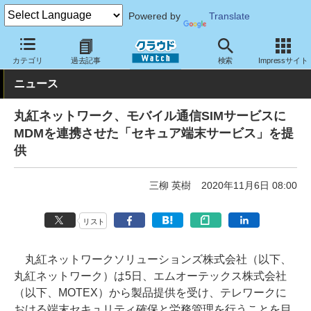
Powered by
Translate
クラウド Watch
セキュリティ
セキュリティサービス
カテゴリ
過去記事
検索
Impressサイト
ニュース
丸紅ネットワーク、モバイル通信SIMサービスに
MDMを連携させた「セキュア端末サービス」を提
供
三柳 英樹
2020年11月6日 08:00
リスト
丸紅ネットワークソリューションズ株式会社（以下、
丸紅ネットワーク）は5日、エムオーテックス株式会社
（以下、MOTEX）から製品提供を受け、テレワークに
おける端末セキュリティ確保と労務管理を行うことを目