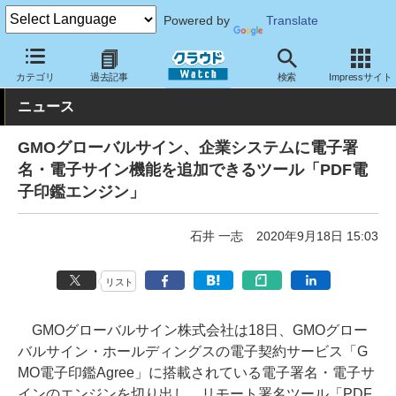
Powered by
Translate
クラウド Watch
セキュリティ
セキュリティサービス
カテゴリ
過去記事
検索
Impressサイト
ニュース
GMOグローバルサイン、企業システムに電子署
名・電子サイン機能を追加できるツール「PDF電
子印鑑エンジン」
石井 一志
2020年9月18日 15:03
リスト
GMOグローバルサイン株式会社は18日、GMOグロー
バルサイン・ホールディングスの電子契約サービス「G
MO電子印鑑Agree」に搭載されている電子署名・電子サ
インのエンジンを切り出し、リモート署名ツール「PDF