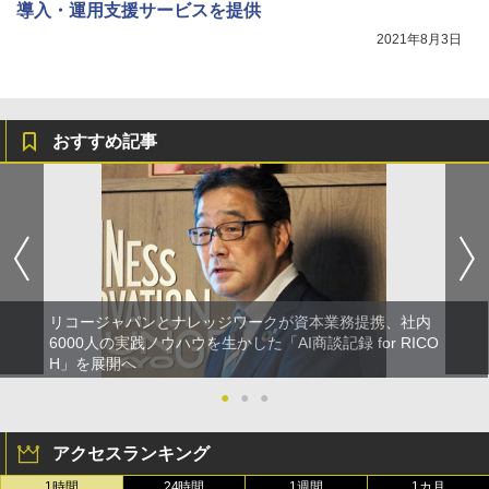
導入・運用支援サービスを提供
2021年8月3日
おすすめ記事
リコージャパンとナレッジワークが資本業務提携、社内
6000人の実践ノウハウを生かした「AI商談記録 for RICO
H」を展開へ
●
●
●
アクセスランキング
1時間
24時間
1週間
1カ月