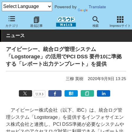
Powered by
Translate
クラウド Watch
サービス・ソフト
ソフトウェア
その他
カテゴリ
過去記事
検索
Impressサイト
ニュース
アイビーシー、統合ログ管理システム
「Logstorage」の活用でPCI DSS 要件10に準拠
する「レポート出力テンプレート」を提供
三柳 英樹
2020年9月9日 13:25
リスト
アイビーシー株式会社（以下、IBC）は、統合ログ管
理システム「Logstorage」を提供するインフォサイエン
ス株式会社と連携し、PCI DSS準拠が必要なシステムや
サービスのアクセスログ対策に利用できる「レポート出