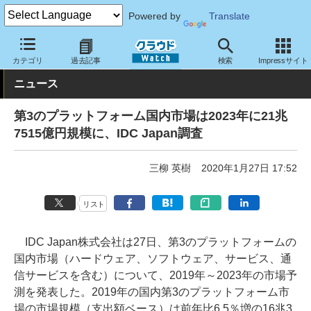
Powered by
Translate
クラウド Watch
トピック
調査・予測
カテゴリ
過去記事
検索
Impressサイト
ニュース
第3のプラットフォーム国内市場は2023年に21兆
7515億円規模に、IDC Japan調査
三柳 英樹
2020年1月27日 17:52
リスト
IDC Japan株式会社は27日、第3のプラットフォームの
国内市場（ハードウェア、ソフトウェア、サービス、通
信サービスを含む）について、2019年～2023年の市場予
測を発表した。2019年の国内第3のプラットフォーム市
場の市場規模（支出額ベース）は前年比6.5％増の16兆3