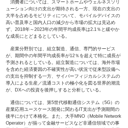
消費者については、スマートホームやウェルネスソリ
ューション向けの支出が期待される一方、現在の支出の
大半を占めるモビリティについて、モバイルデバイスの
高い普及率と国内人口の減少から市場の拡大は見込め
ず、2018年～2023年の年間平均成長率は2.1％と緩やか
な成長にとどまるとしている。
産業分野別では、組立製造、通信、専門的サービス
が、期間中の年間平均成長率が12％を超えて特に成長が
予測されるとしている。組立製造については、海外市場
を含めた経済要因の不確実性が高い状況で従来型設備へ
の支出を抑制する一方、サイバーフィジカルシステムの
導入による生産／流通コストの極小化を図る世界的潮流
が、DXへの投資を後押しすると分析している。
通信については、第5世代移動通信システム（5G）の
産業応用ユースケース開発に関わるIT支出が予測期間の
後半にかけて本格化。また、大手MNO（Mobile Network
Operator）が揃って金融サービスなど非通信領域での事