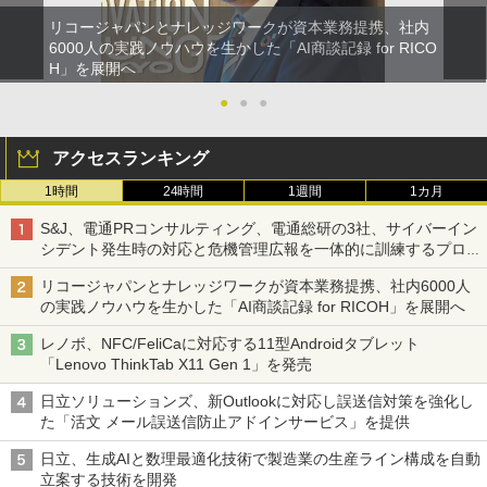
リコージャパンとナレッジワークが資本業務提携、社内
6000人の実践ノウハウを生かした「AI商談記録 for RICO
H」を展開へ
●
●
●
アクセスランキング
1時間
24時間
1週間
1カ月
S&J、電通PRコンサルティング、電通総研の3社、サイバーイン
シデント発生時の対応と危機管理広報を一体的に訓練するプログ
ラムを提供
リコージャパンとナレッジワークが資本業務提携、社内6000人
の実践ノウハウを生かした「AI商談記録 for RICOH」を展開へ
レノボ、NFC/FeliCaに対応する11型Androidタブレット
「Lenovo ThinkTab X11 Gen 1」を発売
日立ソリューションズ、新Outlookに対応し誤送信対策を強化し
た「活文 メール誤送信防止アドインサービス」を提供
日立、生成AIと数理最適化技術で製造業の生産ライン構成を自動
立案する技術を開発