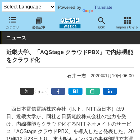
Powered by
Translate
クラウド Watch
トピック
導入事例
クラウド
カテゴリ
過去記事
検索
Impressサイト
ニュース
近畿大学、「AQStage クラウドPBX」で内線機能
をクラウド化
石井 一志
2020年1月10日 06:00
リスト
西日本電信電話株式会社（以下、NTT西日本）は9
日、近畿大学が、同社と日新電設株式会社の協力を受
け、内線機能をクラウド化するNTTネオメイトのサービ
ス「AQStage クラウドPBX」を導入したと発表した。20
19年12月23日より、東大阪キャンパスの事務部門で本運