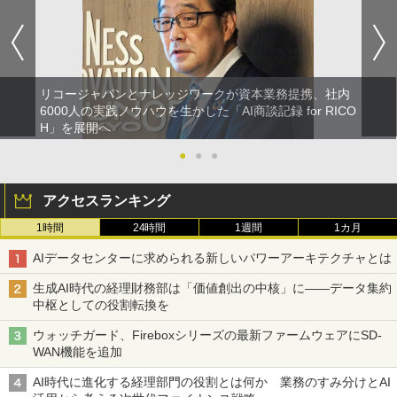
リコージャパンとナレッジワークが資本業務提携、社内
6000人の実践ノウハウを生かした「AI商談記録 for RICO
H」を展開へ
●
●
●
アクセスランキング
1時間
24時間
1週間
1カ月
AIデータセンターに求められる新しいパワーアーキテクチャとは
生成AI時代の経理財務部は「価値創出の中核」に――データ集約
中枢としての役割転換を
ウォッチガード、Fireboxシリーズの最新ファームウェアにSD-
WAN機能を追加
AI時代に進化する経理部門の役割とは何か 業務のすみ分けとAI