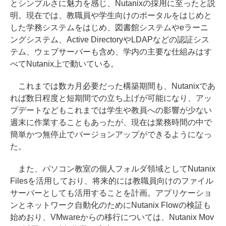
とシンプルさに魅力を感じ、Nutanixの採用に至ったと説
明。現在では、教職員や学生向けのポータルをはじめと
した学務システムをはじめ、図書館システムやeラーニ
ングシステム、Active DirectoryやLDAPなどの認証シス
テム、ウェブサーバーも含め、学内の主要な仕組みはす
べてNutanix上で動いている。
これまでは数カ月必要だった構築期間も、Nutanixであ
れば数日程度と短期間での立ち上げが可能になり、アッ
プデートなどもこれまでは学生や教員への影響が少ない
週末に作業することもあったが、現在は業務時間の中で
簡単かつ無停止でバージョンアップができるようになっ
た。
また、パソコン教室の個人フォルダ領域としてNutanix
Filesを活用しており、将来的には教職員向けのファイル
サーバーとしても活用することを計画。アプリケーショ
ンとネットワーク自動化のためにNutanix Flowの検証も
始めおり、VMwareからの移行については、Nutanix Mov