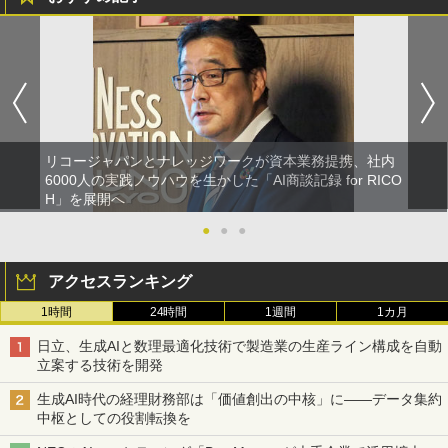
リコージャパンとナレッジワークが資本業務提携、社内
6000人の実践ノウハウを生かした「AI商談記録 for RICO
H」を展開へ
●
●
●
アクセスランキング
1時間
24時間
1週間
1カ月
日立、生成AIと数理最適化技術で製造業の生産ライン構成を自動
立案する技術を開発
生成AI時代の経理財務部は「価値創出の中核」に――データ集約
中枢としての役割転換を