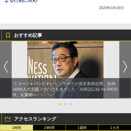
よる打刻に対応
2020年3月19日
おすすめ記事
リコージャパンとナレッジワークが資本業務提携、社内
6000人の実践ノウハウを生かした「AI商談記録 for RICO
H」を展開へ
●
●
●
アクセスランキング
1時間
24時間
1週間
1カ月