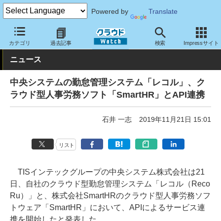
Powered by
Translate
クラウド Watch
トピック
協業・提携
国内
カテゴリ
過去記事
検索
Impressサイト
ニュース
中央システムの勤怠管理システム「レコル」、ク
ラウド型人事労務ソフト「SmartHR」とAPI連携
石井 一志
2019年11月21日 15:01
リスト
TISインテックグループの中央システム株式会社は21
日、自社のクラウド型勤怠管理システム「レコル（Reco
Ru）」と、株式会社SmartHRのクラウド型人事労務ソフ
トウェア「SmartHR」において、APIによるサービス連
携を開始したと発表した。