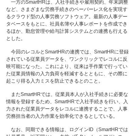
一方のSmartHRは、入社手続きや雇用契約、年末調整
など、さまざまな労務手続きのペーパーレス化を実現す
るクラウド型の人事労務ソフトウェア。最新の人事デー
タベースをもとに、社員名簿や人事レポートを作成でき
るほか、勤怠管理や給与計算システムとの連携も行える
とした。
今回のレコルとSmartHRの連携では、SmartHRに登録
されている従業員データを、ワンクリックでレコルに反
映可能になった。これにより、従来は手作業で行ってい
た従業員情報の入力負荷を軽減するとともに、その際に
起こり得る入力ミスを防止できるとのこと。
またSmartHRでは、従業員本人が入社手続きに必要な
情報を登録するため、SmartHRで入社手続きを行い、入
力された従業員データをレコルに連携することで、人事
労務担当者の入力作業を効率化できるとしている。
なお、同期できる情報は、ログインID（SmartHRでは