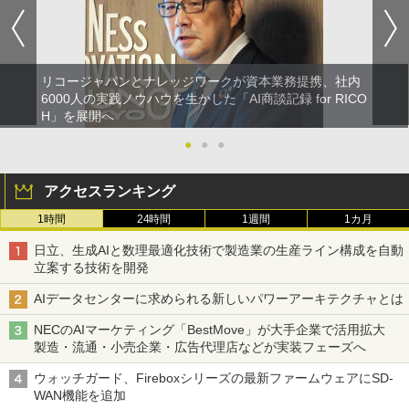
リコージャパンとナレッジワークが資本業務提携、社内
6000人の実践ノウハウを生かした「AI商談記録 for RICO
H」を展開へ
●
●
●
アクセスランキング
1時間
24時間
1週間
1カ月
日立、生成AIと数理最適化技術で製造業の生産ライン構成を自動
立案する技術を開発
AIデータセンターに求められる新しいパワーアーキテクチャとは
NECのAIマーケティング「BestMove」が大手企業で活用拡大
製造・流通・小売企業・広告代理店などが実装フェーズへ
ウォッチガード、Fireboxシリーズの最新ファームウェアにSD-
WAN機能を追加