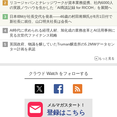
リコージャパンとナレッジワークが資本業務提携、社内6000人
の実践ノウハウを生かした「AI商談記録 for RICOH」を展開へ
日本IBMが社長交代を発表――46歳の村田将輝氏が8月1日付で
新社長に就任、山口明夫社長は会長へ
AI時代に求められる経理人材、旭化成の業務改革とAI活用事例に
見る次世代ファイナンス戦略
英国政府、物議を醸していたTruman醸造所の5.2MWデータセン
ター計画を承認
もっと見る
クラウド Watch をフォローする
メルマガスタート！
登録はこちら