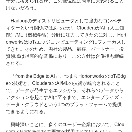
十分に考えられるが、この優位性は簡単に失われること
はないだろう。
Hadoopのディストリビュータとして強力なコンペテ
ィターという関係ではあったが、ClouderaがAI（人工知
能）/ML（機械学習）分野に注力してきたのに対し、Hort
onworksはIoT/エッジコンピューティングにフォーカスし
てきた。そのため、両社の製品、顧客、パートナー、投
資領域は補完的な関係にあり、この方針は合併後も継続
される。
「from the Edge to AI」、つまりHortonworksのIoT/Edg
eの技術と、ClouderaのAI/MLの技術が統合されること
で、データが発生するエッジから、それらのデータから
アクションを起こすAIに至るまで、エンタープライズ・
データ・クラウドという1つのプラットフォームで提供
できるようになる。
興味深いことに、多くのユーザー企業において、Clou
deraとHortonworksの両方が採用されているという。つ