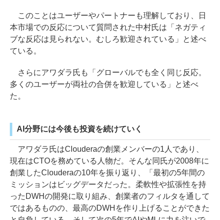
このことはユーザーやパートナーも理解しており、日
本市場での反応について質問された中村氏は「ネガティ
ブな反応は見られない。むしろ歓迎されている」と述べ
ている。
さらにアワダラ氏も「グローバルでも全く同じ反応。
多くのユーザーが両社の合併を歓迎している」と述べ
た。
AI分野には今後も投資を続けていく
アワダラ氏はClouderaの創業メンバーの1人であり、
現在はCTOを務めている人物だ。そんな同氏が2008年に
創業したClouderaの10年を振り返り、「最初の5年間の
ミッションはビッグデータだった。柔軟性や拡張性を持
ったDWHの開発に取り組み、創業者のフィルタを通して
ではあるものの、最高のDWHを作り上げることができた
と自負している。そして次の5年でAIやMLに力を注いで