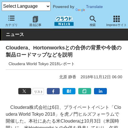
Powered by
Translate
クラウド Watch
イベント
カテゴリ
過去記事
検索
Impressサイト
ニュース
Cloudera、Hortonworksとの合併の背景や今後の
製品ロードマップなどを説明
Cloudera World Tokyo 2018レポート
北原 静香
2018年11月12日 06:00
リスト
Cloudera株式会社は6日、プライベートイベント「Clo
udera World Tokyo 2018」を虎ノ門ヒルズフォーラムで
開催した。本社にあたる米Clouderaは10月3日（米国時
間）に、米Hortonworksとの合併を発表しており、午前