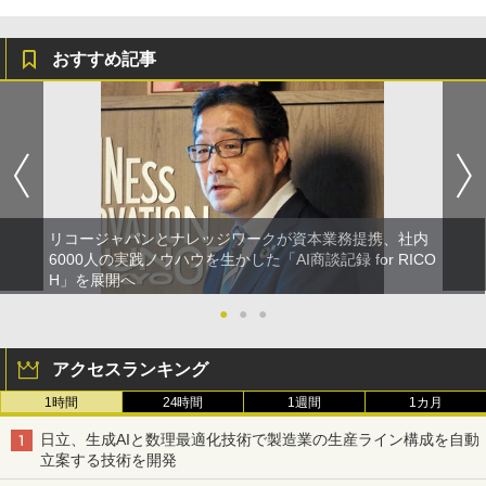
おすすめ記事
リコージャパンとナレッジワークが資本業務提携、社内
6000人の実践ノウハウを生かした「AI商談記録 for RICO
H」を展開へ
●
●
●
アクセスランキング
1時間
24時間
1週間
1カ月
日立、生成AIと数理最適化技術で製造業の生産ライン構成を自動
立案する技術を開発