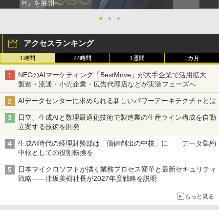
H」を展開へ
●
●
●
アクセスランキング
1時間
24時間
1週間
1カ月
NECのAIマーケティング「BestMove」が大手企業で活用拡大
製造・流通・小売企業・広告代理店などが実装フェーズへ
AIデータセンターに求められる新しいパワーアーキテクチャとは
日立、生成AIと数理最適化技術で製造業の生産ライン構成を自動
立案する技術を開発
生成AI時代の経理財務部は「価値創出の中核」に――データ集約
中枢としての役割転換を
日本マイクロソフトが描く業務プロセス変革と最新セキュリティ
戦略――津坂美樹社長が2027年度戦略を説明
もっと見る