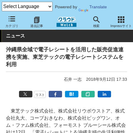
Powered by
Translate
クラウド Watch
トピック
研究開発
その他
カテゴリ
過去記事
検索
Impressサイト
ニュース
沖縄県全域で電子レシートを活用した販売促進連
携を実施、東芝テックの電子レシートシステムを
利用
石井 一志
2018年9月12日 17:33
リスト
東芝テック株式会社、株式会社リウボウストア、株式
会社丸大、コープおきなわ、株式会社ビッグワン、オ
ム・ファム株式会社、フォーモスト ブルーシール株式会
社は12日、「電子レシートによる沖縄主婦の生活利便性