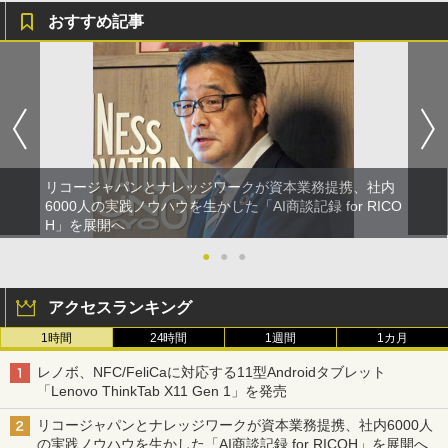
おすすめ記事
リコージャパンとナレッジワークが資本業務提携、社内
6000人の実践ノウハウを生かした「AI商談記録 for RICO
H」を展開へ
●
●
●
アクセスランキング
1時間
24時間
1週間
1カ月
レノボ、NFC/FeliCaに対応する11型Androidタブレット
「Lenovo ThinkTab X11 Gen 1」を発売
リコージャパンとナレッジワークが資本業務提携、社内6000人
の実践ノウハウを生かした「AI商談記録 for RICOH」を展開へ