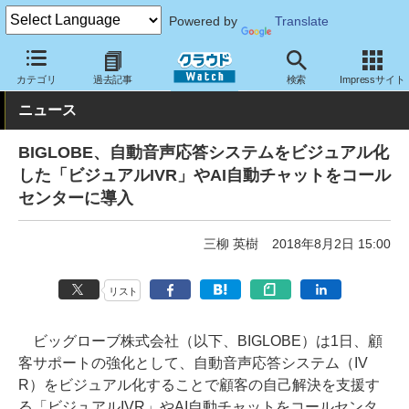
Powered by
Translate
クラウド Watch
トピック
導入事例
カテゴリ
過去記事
検索
Impressサイト
ニュース
BIGLOBE、自動音声応答システムをビジュアル化
した「ビジュアルIVR」やAI自動チャットをコール
センターに導入
三柳 英樹
2018年8月2日 15:00
リスト
ビッグローブ株式会社（以下、BIGLOBE）は1日、顧
客サポートの強化として、自動音声応答システム（IV
R）をビジュアル化することで顧客の自己解決を支援す
る「ビジュアルIVR」やAI自動チャットをコールセンタ