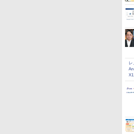
レ
An
X