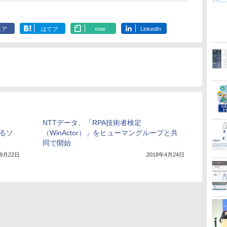
ェア
はてブ
note
LinkedIn
NTTデータ、「RPA技術者検定
するソ
（WinActor）」をヒューマングループと共
同で開始
年9月22日
2018年4月24日