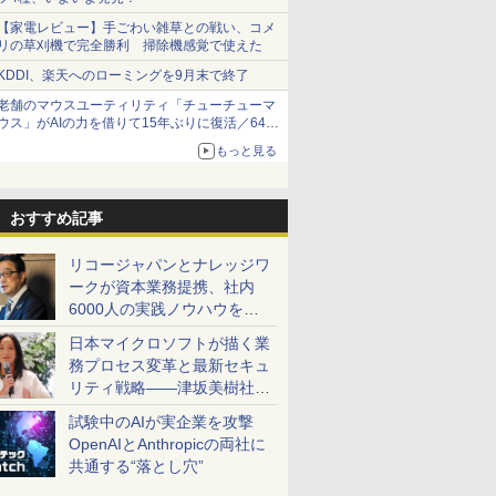
【家電レビュー】手ごわい雑草との戦い、コメ
リの草刈機で完全勝利 掃除機感覚で使えた
KDDI、楽天へのローミングを9月末で終了
老舗のマウスユーティリティ「チューチューマ
ウス」がAIの力を借りて15年ぶりに復活／64bit
化、Windows 10/11、「Chrome」も走り回
もっと見る
る。復活記念で2026年末まで500円
おすすめ記事
リコージャパンとナレッジワ
ークが資本業務提携、社内
6000人の実践ノウハウを生
かした「AI商談記録 for
日本マイクロソフトが描く業
RICOH」を展開へ
務プロセス変革と最新セキュ
リティ戦略――津坂美樹社長
が2027年度戦略を説明
試験中のAIが実企業を攻撃
OpenAIとAnthropicの両社に
共通する“落とし穴”