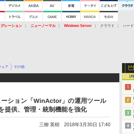
イグレーション
ニューノーマル
Windows Server
クラウド
ハード
トピック
ストレージ（HW）
オープンソース
SaaS
標的型
ント
ウェア
その他
1
ューション「WinActor」の運用ツール
最新版を提供、管理・統制機能を強化
三柳 英樹
2018年3月30日 17:40