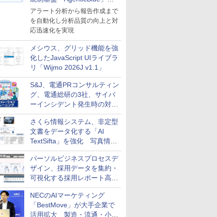
導入
アラート分析から報告作成まで
を自動化し分析品質の向上と対
応迅速化を実現
メシウス、グリッド機能を強
化したJavaScript UIライブラ
リ「Wijmo 2026J v1.1」
S&J、電通PRコンサルティン
グ、電通総研の3社、サイバ
ーインシデント発生時の対応
と危機管理広報を一体的に訓
さくら情報システム、非定型
練するプログラムを提供
文書をデータ化する「AI
TextSifta」を強化 写真情報
のデータ化などに対応
パーソルビジネスプロセスデ
ザイン、採用データを集約・
可視化する採用レポート高速
化サービスを提供
NECのAIマーケティング
「BestMove」が大手企業で
活用拡大 製造・流通・小売