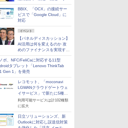
企業・広告代理店などが実装
BBIX、「OCX」の接続サー
フェーズへ
ビスで「Google Cloud」に
対応
イベント
【パネルディスカッション】
AI活用は何を変えるのか 攻
めのファイナンスを実現する
業務設計とマインドセット変
ノボ、NFC/FeliCaに対応する11型
革
droidタブレット「Lenovo ThinkTab
11 Gen 1」を発売
レコモット、「moconavi
LGWANクラウドゲートウェ
イサービス」で新たに5種類
のサービスと連携開始
利用可能サービスは計102種類
に拡大
日立ソリューションズ、新
Outlookに対応し誤送信対策
を強化した「活文 メール誤