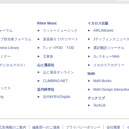
Rittor Music
イカロス出版
dフォーラム
リットーミュージック
AIRLINEweb
ップ担当者フォーラム
楽器探そう!デジマート
Jディフェンスニュー
ness Library
TシャツPOD T-OD
通訳翻訳ジャーナル
セミナー
立東舎
JレスキューWeb
 X（デジタルクロス）
山と溪谷社
イカロスアカデミー
山と溪谷オンライン
MdN
CLIMBING-NET
MdN Books
ブックス
近代科学社
MdN Design Interactiv
ing
近代科学社Digital
テックリブ
TechLib
広告掲載のご案内
編集部へのご連絡
プライバシーポリシー
会社概要