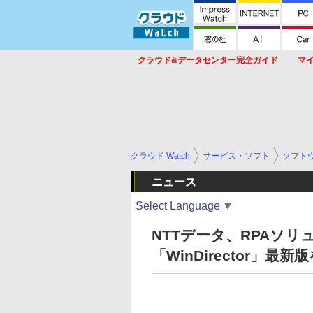
クラウド&データセンター完全ガイド
マ
サービス
セキュリティ
ネットワーク
スイッチ
ルータ
導入事例
イベ
クラウド Watch
サービス・ソフト
ソフト
ニュース
Select Language
▼
NTTデータ、RPAソリ
「WinDirector」