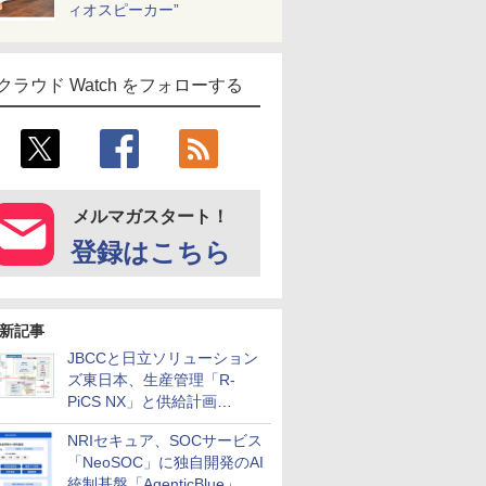
ィオスピーカー”
クラウド Watch をフォローする
メルマガスタート！
登録はこちら
新記事
JBCCと日立ソリューション
ズ東日本、生産管理「R-
PiCS NX」と供給計画
「scSQUARE ISP」の連携サ
NRIセキュア、SOCサービス
ービスを提供開始
「NeoSOC」に独自開発のAI
統制基盤「AgenticBlue」を