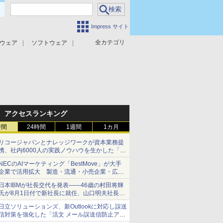
Impress サイト
全カテゴリ
ウェア
ソフトウェア
攻撃対策
マルウェア対策
アクセスランキング
時間
24時間
1週間
1カ月
リコージャパンとナレッジワークが資本業務提
携、社内6000人の実践ノウハウを生かした「AI
商談記録 for RICOH」を展開へ
NECのAIマーケティング「BestMove」が大手
企業で活用拡大 製造・流通・小売企業・広告
代理店などが実装フェーズへ
日本IBMが社長交代を発表――46歳の村田将輝
氏が8月1日付で新社長に就任、山口明夫社長は
会長へ
日立ソリューションズ、新Outlookに対応し誤送
信対策を強化した「活文 メール誤送信防止アド
インサービス」を提供