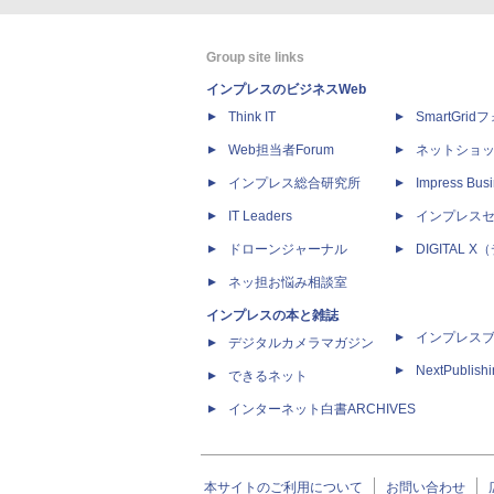
Group site links
インプレスのビジネスWeb
Think IT
SmartGri
Web担当者Forum
ネットショ
インプレス総合研究所
Impress Busi
IT Leaders
インプレス
ドローンジャーナル
DIGITAL
ネッ担お悩み相談室
インプレスの本と雑誌
インプレス
デジタルカメラマガジン
NextPublish
できるネット
インターネット白書ARCHIVES
本サイトのご利用について
お問い合わせ