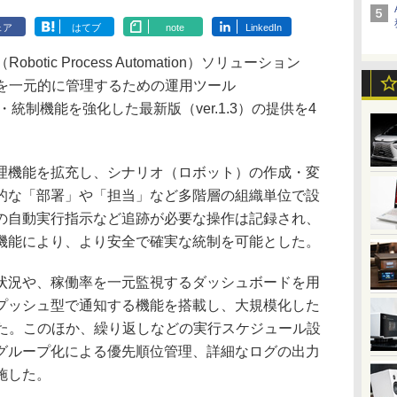
ェア
はてブ
note
LinkedIn
tic Process Automation）ソリューション
ットを一元的に管理するための運用ツール
管理・統制機能を強化した最新版（ver.1.3）の提供を4
機能を拡充し、シナリオ（ロボット）の作成・変
的な「部署」や「担当」など多階層の組織単位で設
の自動実行指示など追跡が必要な操作は記録され、
機能により、より安全で確実な統制を可能とした。
況や、稼働率を一元監視するダッシュボードを用
プッシュ型で通知する機能を搭載し、大規模化した
した。このほか、繰り返しなどの実行スケジュール設
グループ化による優先順位管理、詳細なログの出力
施した。