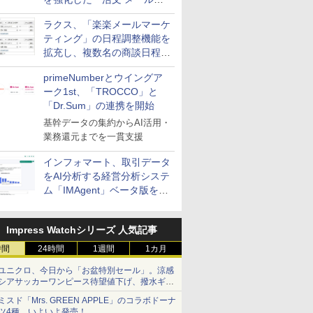
送信防止アドインサービス」
ラクス、「楽楽メールマーケ
を提供
ティング」の日程調整機能を
拡充し、複数名の商談日程調
整を効率化
primeNumberとウイングア
ーク1st、「TROCCO」と
「Dr.Sum」の連携を開始
基幹データの集約からAI活用・
業務還元までを一貫支援
インフォマート、取引データ
をAI分析する経営分析システ
ム「IMAgent」ベータ版を提
供
Impress Watchシリーズ 人気記事
時間
24時間
1週間
1カ月
ユニクロ、今日から「お盆特別セール」。涼感
シアサッカーワンピース待望値下げ、撥水ギア
ショーツは1990円に
ミスド「Mrs. GREEN APPLE」のコラボドーナ
ツ4種、いよいよ発売！