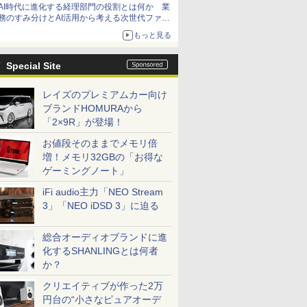
AI時代に進化する経理部門の役割とは何か 業
務のすみ分けとAI活用から考える次世代ファイ
ナンス戦略
もっと見る
Special Site
レイズのプレミアムカー向け
ブランドHOMURAから
「2×9R」が登場！
お値段そのままでメモリ倍
増！メモリ32GBの「お得な
ゲーミングノート」
iFi audio主力「NEO Stream
3」「NEO iDSD 3」に迫る
総合オーディオブランドに進
化するSHANLINGとは何者
か？
クリエイティブが作った2万
円台の“小さなピュアオーデ