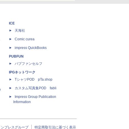
ICE
天海社
ス
Comic curea
impress QuickBooks
PUBFUN
パブファンセルフ
IPGネットワーク
TシャツPOD pTa.shop
カスタム写真集POD fabli
e
Impress Group Publication
Information
インプレスグループ
特定商取引法に基づく表示