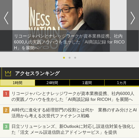
リコージャパンとナレッジワークが資本業務提携、社内
6000人の実践ノウハウを生かした「AI商談記録 for RICO
H」を展開へ
●
●
●
アクセスランキング
1時間
24時間
1週間
1カ月
リコージャパンとナレッジワークが資本業務提携、社内6000人
の実践ノウハウを生かした「AI商談記録 for RICOH」を展開へ
AI時代に進化する経理部門の役割とは何か 業務のすみ分けとAI
活用から考える次世代ファイナンス戦略
日立ソリューションズ、新Outlookに対応し誤送信対策を強化し
た「活文 メール誤送信防止アドインサービス」を提供