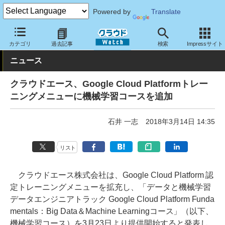
Powered by
Translate
クラウド Watch
サービス・ソフト
サービス
教育・トレーニン
カテゴリ
過去記事
検索
Impressサイト
ニュース
クラウドエース、Google Cloud Platformトレー
ニングメニューに機械学習コースを追加
石井 一志
2018年3月14日 14:35
リスト
クラウドエース株式会社は、Google Cloud Platform 認
定トレーニングメニューを拡充し、「データと機械学習
データエンジニアトラック Google Cloud Platform Funda
mentals：Big Data＆Machine Learningコース」（以下、
機械学習コース）を3月23日より提供開始すると発表し