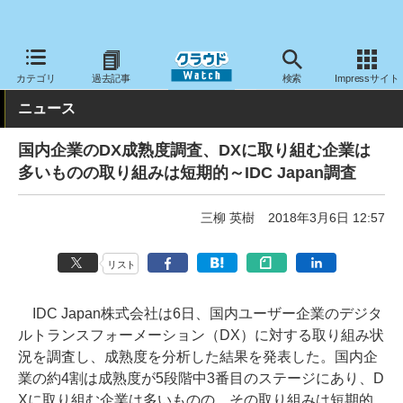
クラウド Watch
トピック
調査・予測
カテゴリ
過去記事
検索
Impressサイト
ニュース
国内企業のDX成熟度調査、DXに取り組む企業は
多いものの取り組みは短期的～IDC Japan調査
三柳 英樹
2018年3月6日 12:57
リスト
IDC Japan株式会社は6日、国内ユーザー企業のデジタ
ルトランスフォーメーション（DX）に対する取り組み状
況を調査し、成熟度を分析した結果を発表した。国内企
業の約4割は成熟度が5段階中3番目のステージにあり、D
Xに取り組む企業は多いものの、その取り組みは短期的