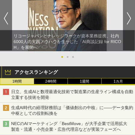
リコージャパンとナレッジワークが資本業務提携、社内
6000人の実践ノウハウを生かした「AI商談記録 for RICO
H」を展開へ
●
●
●
アクセスランキング
1時間
24時間
1週間
1カ月
日立、生成AIと数理最適化技術で製造業の生産ライン構成を自動
立案する技術を開発
生成AI時代の経理財務部は「価値創出の中核」に――データ集約
中枢としての役割転換を
NECのAIマーケティング「BestMove」が大手企業で活用拡大
製造・流通・小売企業・広告代理店などが実装フェーズへ