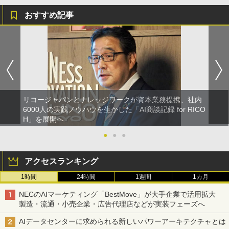
おすすめ記事
リコージャパンとナレッジワークが資本業務提携、社内
6000人の実践ノウハウを生かした「AI商談記録 for RICO
H」を展開へ
●
●
●
アクセスランキング
1時間
24時間
1週間
1カ月
NECのAIマーケティング「BestMove」が大手企業で活用拡大
製造・流通・小売企業・広告代理店などが実装フェーズへ
AIデータセンターに求められる新しいパワーアーキテクチャとは