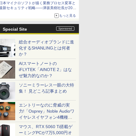
日本マイクロソフトが描く業務プロセス変革と
最新セキュリティ戦略――津坂美樹社長が2027
年度戦略を説明
もっと見る
Special Site
総合オーディオブランドに進
化するSHANLINGとは何者
か？
AIスマートノートの
iFLYTEK「AINOTE 2」はな
ぜ魅力的なのか？
ソニーミラーレス一眼の大特
集！ 見どころ記事まとめ
エントリーなのに脅威の実
力!「Osprey」Noble Audioワ
イヤレスイヤフォン4機種を
一気に聴く
マウス、RTX 5060 Ti搭載ゲ
ーミングPCが7万5,000円オ