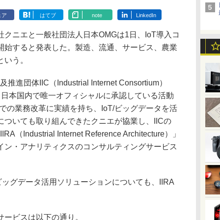
ェア
はてブ
note
LinkedIn
クニエと一般社団法人日本OMGは1日、IoT導入コ
開始すると発表した。製造、流通、サービス、農業
という。
C（Industrial Internet Consortium）
tiveとして日本国内で唯一オフィシャルに承認している活動
での業務改革に実績を持ち、IoT/ビッグデータを活
ついても取り組んできたクニエが協業し、IICの
strial Internet Reference Architecture）」
イン・アナリティクスのコンサルティングサービス
ビッグデータ活用ソリューションについても、IIRA
サービスは以下の通り。