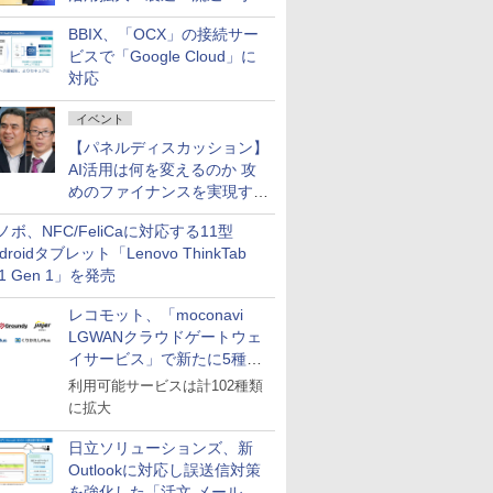
企業・広告代理店などが実装
BBIX、「OCX」の接続サー
フェーズへ
ビスで「Google Cloud」に
対応
イベント
【パネルディスカッション】
AI活用は何を変えるのか 攻
めのファイナンスを実現する
業務設計とマインドセット変
ノボ、NFC/FeliCaに対応する11型
革
droidタブレット「Lenovo ThinkTab
11 Gen 1」を発売
レコモット、「moconavi
LGWANクラウドゲートウェ
イサービス」で新たに5種類
のサービスと連携開始
利用可能サービスは計102種類
に拡大
日立ソリューションズ、新
Outlookに対応し誤送信対策
を強化した「活文 メール誤