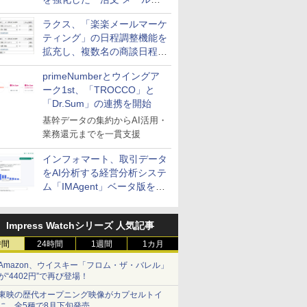
送信防止アドインサービス」
ラクス、「楽楽メールマーケ
を提供
ティング」の日程調整機能を
拡充し、複数名の商談日程調
整を効率化
primeNumberとウイングア
ーク1st、「TROCCO」と
「Dr.Sum」の連携を開始
基幹データの集約からAI活用・
業務還元までを一貫支援
インフォマート、取引データ
をAI分析する経営分析システ
ム「IMAgent」ベータ版を提
供
Impress Watchシリーズ 人気記事
時間
24時間
1週間
1カ月
Amazon、ウイスキー「フロム・ザ・バレル」
が“4402円”で再び登場！
東映の歴代オープニング映像がカプセルトイ
に。全5種で8月下旬発売