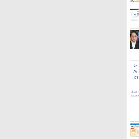
レ
An
X