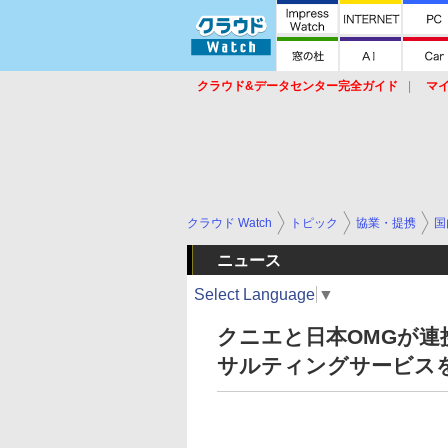
クラウド&データセンター完全ガイド
マ
サービス
セキュリティ
ネットワーク
スイッチ
ルータ
導入事例
イベ
クラウド Watch
トピック
協業・提携
国
ニュース
Select Language
▼
クニエと日本OMGが連
サルティングサービス