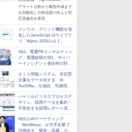
導入
アラート分析から報告作成まで
を自動化し分析品質の向上と対
応迅速化を実現
メシウス、グリッド機能を強
化したJavaScript UIライブラ
リ「Wijmo 2026J v1.1」
S&J、電通PRコンサルティン
グ、電通総研の3社、サイバ
ーインシデント発生時の対応
と危機管理広報を一体的に訓
さくら情報システム、非定型
練するプログラムを提供
文書をデータ化する「AI
TextSifta」を強化 写真情報
のデータ化などに対応
パーソルビジネスプロセスデ
ザイン、採用データを集約・
可視化する採用レポート高速
化サービスを提供
NECのAIマーケティング
「BestMove」が大手企業で
活用拡大 製造・流通・小売