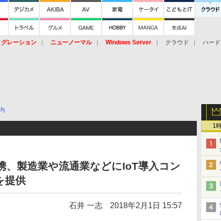
イグレーション
ニューノーマル
Windows Server
クラウド
ハード
トピック
ストレージ（HW）
オープンソース
SaaS
標的型
ント
内
1
携、製造業や流通業などにIoT導入コン
を提供
石井 一志
2018年2月1日 15:57