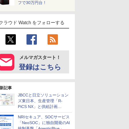
フで30万円台！
クラウド Watch をフォローする
メルマガスタート！
登録はこちら
新記事
JBCCと日立ソリューション
ズ東日本、生産管理「R-
PiCS NX」と供給計画
「scSQUARE ISP」の連携サ
NRIセキュア、SOCサービス
ービスを提供開始
「NeoSOC」に独自開発のAI
統制基盤「AgenticBlue」を