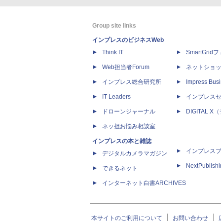
Group site links
インプレスのビジネスWeb
Think IT
SmartGri
Web担当者Forum
ネットショ
インプレス総合研究所
Impress Busi
IT Leaders
インプレス
ドローンジャーナル
DIGITAL
ネッ担お悩み相談室
インプレスの本と雑誌
インプレス
デジタルカメラマガジン
NextPublish
できるネット
インターネット白書ARCHIVES
本サイトのご利用について
お問い合わせ