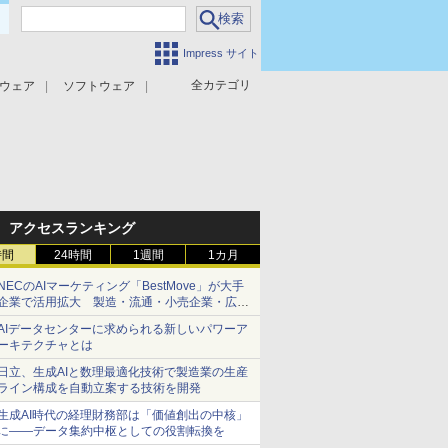
Impress サイト
全カテゴリ
ウェア
ソフトウェア
攻撃対策
マルウェア対策
アクセスランキング
時間
24時間
1週間
1カ月
NECのAIマーケティング「BestMove」が大手
企業で活用拡大 製造・流通・小売企業・広告
代理店などが実装フェーズへ
AIデータセンターに求められる新しいパワーア
ーキテクチャとは
日立、生成AIと数理最適化技術で製造業の生産
ライン構成を自動立案する技術を開発
生成AI時代の経理財務部は「価値創出の中核」
に――データ集約中枢としての役割転換を