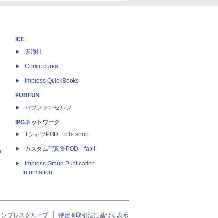
ICE
天海社
ス
Comic curea
impress QuickBooks
PUBFUN
パブファンセルフ
IPGネットワーク
TシャツPOD pTa.shop
カスタム写真集POD fabli
e
Impress Group Publication
Information
インプレスグループ
特定商取引法に基づく表示