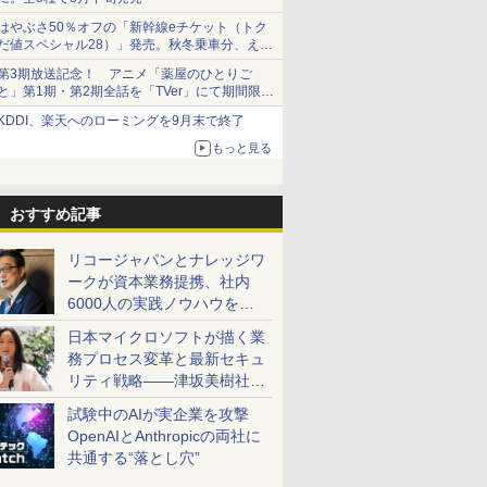
はやぶさ50％オフの「新幹線eチケット（トク
だ値スペシャル28）」発売。秋冬乗車分、えき
ねっと限定
第3期放送記念！ アニメ「薬屋のひとりご
と」第1期・第2期全話を「TVer」にて期間限定
で順次無料配信開始
KDDI、楽天へのローミングを9月末で終了
もっと見る
おすすめ記事
リコージャパンとナレッジワ
ークが資本業務提携、社内
6000人の実践ノウハウを生
かした「AI商談記録 for
日本マイクロソフトが描く業
RICOH」を展開へ
務プロセス変革と最新セキュ
リティ戦略――津坂美樹社長
が2027年度戦略を説明
試験中のAIが実企業を攻撃
OpenAIとAnthropicの両社に
共通する“落とし穴”