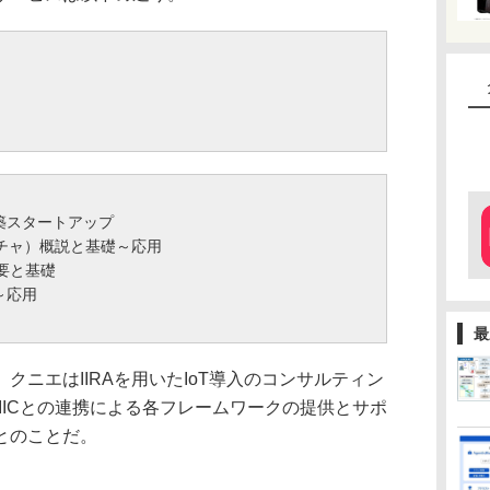
構築スタートアップ
クチャ）概説と基礎～応用
要と基礎
～応用
最
ニエはIIRAを用いたIoT導入のコンサルティン
IICとの連携による各フレームワークの提供とサポ
とのことだ。