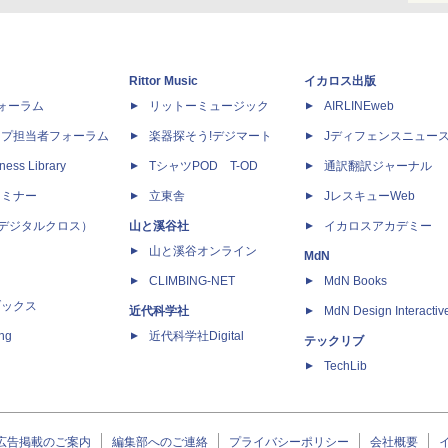
Rittor Music
イカロス出版
dフォーラム
リットーミュージック
AIRLINEweb
ップ担当者フォーラム
楽器探そう!デジマート
Jディフェンスニュー
ness Library
TシャツPOD T-OD
通訳翻訳ジャーナル
セミナー
立東舎
JレスキューWeb
 X（デジタルクロス）
山と溪谷社
イカロスアカデミー
山と溪谷オンライン
MdN
CLIMBING-NET
MdN Books
ブックス
近代科学社
MdN Design Interactiv
ing
近代科学社Digital
テックリブ
TechLib
広告掲載のご案内
編集部へのご連絡
プライバシーポリシー
会社概要