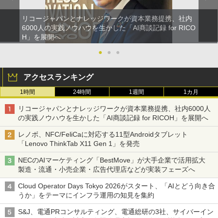
リコージャパンとナレッジワークが資本業務提携、社内
6000人の実践ノウハウを生かした「AI商談記録 for RICO
H」を展開へ
●
●
●
アクセスランキング
1時間
24時間
1週間
1カ月
リコージャパンとナレッジワークが資本業務提携、社内6000人
の実践ノウハウを生かした「AI商談記録 for RICOH」を展開へ
レノボ、NFC/FeliCaに対応する11型Androidタブレット
「Lenovo ThinkTab X11 Gen 1」を発売
NECのAIマーケティング「BestMove」が大手企業で活用拡大
製造・流通・小売企業・広告代理店などが実装フェーズへ
Cloud Operator Days Tokyo 2026がスタート、「AIとどう向き合
うか」をテーマにインフラ運用の知見を集約
S&J、電通PRコンサルティング、電通総研の3社、サイバーイン