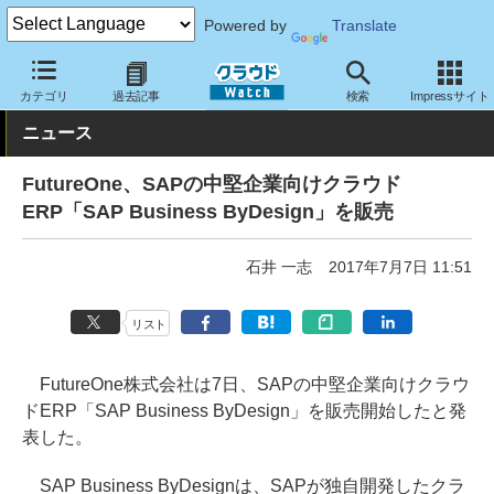
Powered by
Translate
クラウド Watch
サービス・ソフト
サービス
基幹業務
カテゴリ
過去記事
検索
Impressサイト
ニュース
FutureOne、SAPの中堅企業向けクラウド
ERP「SAP Business ByDesign」を販売
石井 一志
2017年7月7日 11:51
リスト
FutureOne株式会社は7日、SAPの中堅企業向けクラウ
ドERP「SAP Business ByDesign」を販売開始したと発
表した。
SAP Business ByDesignは、SAPが独自開発したクラ