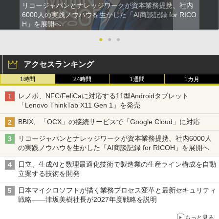
リコージャパンとナレッジワークが資本業務提携、社内
6000人の実践ノウハウを生かした「AI商談記録 for RICO
H」を展開へ
●
●
●
アクセスランキング
1時間
24時間
1週間
1カ月
レノボ、NFC/FeliCaに対応する11型Androidタブレット
「Lenovo ThinkTab X11 Gen 1」を発売
BBIX、「OCX」の接続サービスで「Google Cloud」に対応
リコージャパンとナレッジワークが資本業務提携、社内6000人
の実践ノウハウを生かした「AI商談記録 for RICOH」を展開へ
日立、生成AIと数理最適化技術で製造業の生産ライン構成を自動
立案する技術を開発
日本マイクロソフトが描く業務プロセス変革と最新セキュリティ
戦略――津坂美樹社長が2027年度戦略を説明
もっと見る