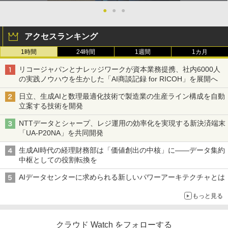
●
●
●
アクセスランキング
1時間
24時間
1週間
1カ月
リコージャパンとナレッジワークが資本業務提携、社内6000人
の実践ノウハウを生かした「AI商談記録 for RICOH」を展開へ
日立、生成AIと数理最適化技術で製造業の生産ライン構成を自動
立案する技術を開発
NTTデータとシャープ、レジ運用の効率化を実現する新決済端末
「UA-P20NA」を共同開発
生成AI時代の経理財務部は「価値創出の中核」に――データ集約
中枢としての役割転換を
AIデータセンターに求められる新しいパワーアーキテクチャとは
もっと見る
クラウド Watch をフォローする