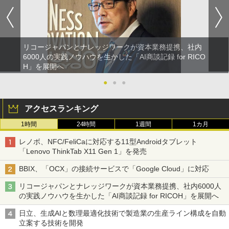
リコージャパンとナレッジワークが資本業務提携、社内
6000人の実践ノウハウを生かした「AI商談記録 for RICO
H」を展開へ
●
●
●
アクセスランキング
1時間
24時間
1週間
1カ月
レノボ、NFC/FeliCaに対応する11型Androidタブレット
「Lenovo ThinkTab X11 Gen 1」を発売
BBIX、「OCX」の接続サービスで「Google Cloud」に対応
リコージャパンとナレッジワークが資本業務提携、社内6000人
の実践ノウハウを生かした「AI商談記録 for RICOH」を展開へ
日立、生成AIと数理最適化技術で製造業の生産ライン構成を自動
立案する技術を開発