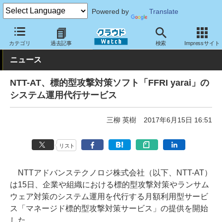
Powered by
Translate
クラウド Watch
セキュリティ
セキュリティサービス
カテゴリ
過去記事
検索
Impressサイト
ニュース
NTT-AT、標的型攻撃対策ソフト「FFRI yarai」の
システム運用代行サービス
三柳 英樹
2017年6月15日 16:51
リスト
NTTアドバンステクノロジ株式会社（以下、NTT-AT）
は15日、企業や組織における標的型攻撃対策やランサム
ウェア対策のシステム運用を代行する月額利用型サービ
ス「マネージド標的型攻撃対策サービス」の提供を開始
した。