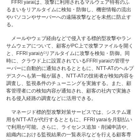
FFRI yaraiは、攻撃に利用されるマルウェア特有のふ
るまいをリアルタイムに検知・防御し、機密情報の流出
やパソコンやサーバーへの遠隔攻撃などを未然に防止す
る。
メールやウェブ経由などで侵入する標的型攻撃やラン
サムウェアについて、顧客がPC上で攻撃ファイルを開く
と、FFRI yaraiがリアルタイムに攻撃を検知・防御。同
時に、クラウド上に設置されているFFRI yaraiの管理サ
ーバーに自動的に通知されるとともに、NTT-ATのヘルプ
デスクへも第一報が届き、NTT-ATの技術者が検知内容を
調査し、監視条件のチューニングを実施する。また、顧
客管理者にの検知内容が通知され、顧客の社内で実施さ
れる侵入経路の調査などに活用できる。
マネージド標的型攻撃対策サービスでは、システム運
用をNTT-ATが代行するとともに、FFRI yaraiを月額払い
で利用が可能。さらに、ライセンス追加・削減申請や、
組織内における監視結果の一覧表示などを行える顧客専