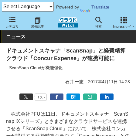
Powered by
Translate
クラウド Watch
トピック
協業・提携
その他
カテゴリ
過去記事
検索
Impressサイト
ニュース
ドキュメントスキャナ「ScanSnap」と経費精算
クラウド「Concur Expense」が連携可能に
ScanSnap Cloudが機能強化
石井 一志
2017年4月11日 14:23
リスト
株式会社PFUは11日、ドキュメントスキャナ「ScanS
nap iXシリーズ」とさまざまなクラウドサービスを連携
させる「ScanSnap Cloud」において、株式会社コンカ
ーが提供する経費精算クラウド「Concur Expense」との