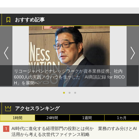
おすすめ記事
リコージャパンとナレッジワークが資本業務提携、社内
6000人の実践ノウハウを生かした「AI商談記録 for RICO
H」を展開へ
●
●
●
アクセスランキング
1時間
24時間
1週間
1カ月
AI時代に進化する経理部門の役割とは何か 業務のすみ分けとAI
活用から考える次世代ファイナンス戦略