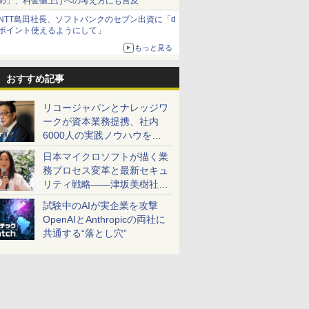
め」、料金値上げへの考え方にも言及
NTT島田社長、ソフトバンクのセブン出資に「d
ポイント使えるようにして」
もっと見る
おすすめ記事
リコージャパンとナレッジワ
ークが資本業務提携、社内
6000人の実践ノウハウを生
かした「AI商談記録 for
日本マイクロソフトが描く業
RICOH」を展開へ
務プロセス変革と最新セキュ
リティ戦略――津坂美樹社長
が2027年度戦略を説明
試験中のAIが実企業を攻撃
OpenAIとAnthropicの両社に
共通する“落とし穴”