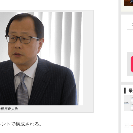
最
の根岸正人氏
ネントで構成される。