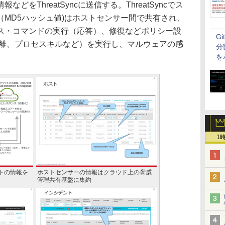
をThreatSyncに送信する。ThreatSyncでス
MD5ハッシュ値)はホストセンサー間で共有され、
ス・コマンドの実行（応答）、修復などポリシー設
G
隔離、プロセスキルなど）を実行し、マルウェアの感
分
を
1
トの情報を
ホストセンサーの情報はクラウド上の脅威
管理共有基盤に集約