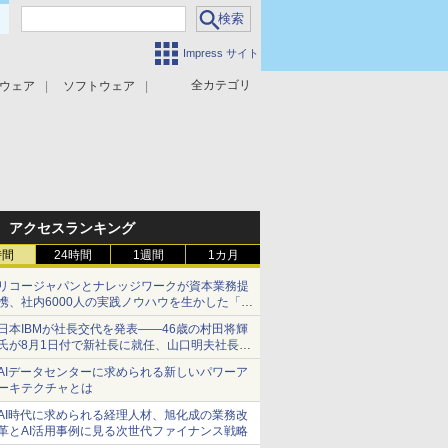
Impress サイト
全カテゴリ
ウェア
ソフトウェア
攻撃対策
マルウェア対策
アクセスランキング
時間
24時間
1週間
1カ月
リコージャパンとナレッジワークが資本業務提
携、社内6000人の実践ノウハウを生かした「AI
商談記録 for RICOH」を展開へ
日本IBMが社長交代を発表――46歳の村田将輝
氏が8月1日付で新社長に就任、山口明夫社長は
会長へ
AIデータセンターに求められる新しいパワーア
ーキテクチャとは
AI時代に求められる経理人材、旭化成の業務改
革とAI活用事例に見る次世代ファイナンス戦略