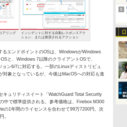
コアリング
インシデントに対する自動レスポンスアク
ション、または推奨されるアクション
ンドポイントのOSは、WindowsがWindows
ーバーOSと、Windows 7以降のクライアントOSで、
Sのバージョン6/7に対応する。一部のLinuxディストリビュ
みが対象となっているが、今後はMacOSへの対応も進
ィスイート「WatchGuard Total Security
の中で標準提供される。参考価格は、Firebox M300
rity Suiteの1年間のライセンスを合わせて99万7200円。次
0円。