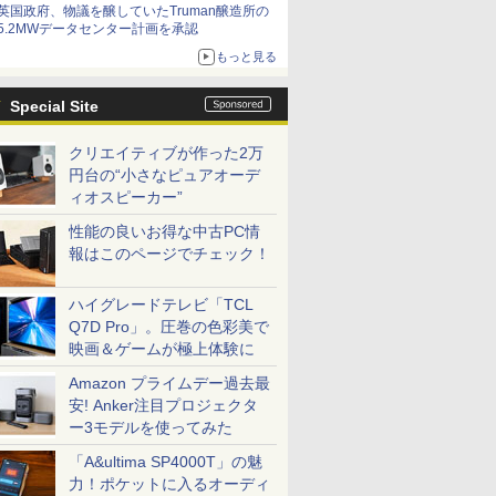
英国政府、物議を醸していたTruman醸造所の
5.2MWデータセンター計画を承認
もっと見る
Special Site
クリエイティブが作った2万
円台の“小さなピュアオーデ
ィオスピーカー”
性能の良いお得な中古PC情
報はこのページでチェック！
ハイグレードテレビ「TCL
Q7D Pro」。圧巻の色彩美で
映画＆ゲームが極上体験に
Amazon プライムデー過去最
安! Anker注目プロジェクタ
ー3モデルを使ってみた
「A&ultima SP4000T」の魅
力！ポケットに入るオーディ