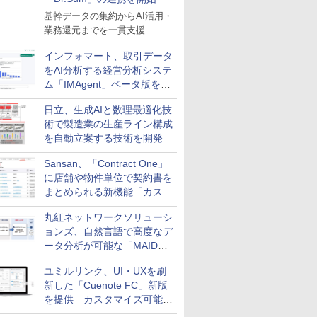
基幹データの集約からAI活用・
業務還元までを一貫支援
インフォマート、取引データ
をAI分析する経営分析システ
ム「IMAgent」ベータ版を提
供
日立、生成AIと数理最適化技
術で製造業の生産ライン構成
を自動立案する技術を開発
Sansan、「Contract One」
に店舗や物件単位で契約書を
まとめられる新機能「カスタ
ム契約ツリー」を追加
丸紅ネットワークソリューシ
ョンズ、自然言語で高度なデ
ータ分析が可能な「MAIDOA
AI ASSIST」を9月より提供
ユミルリンク、UI・UXを刷
新した「Cuenote FC」新版
を提供 カスタマイズ可能な
ダッシュボード画面を搭載