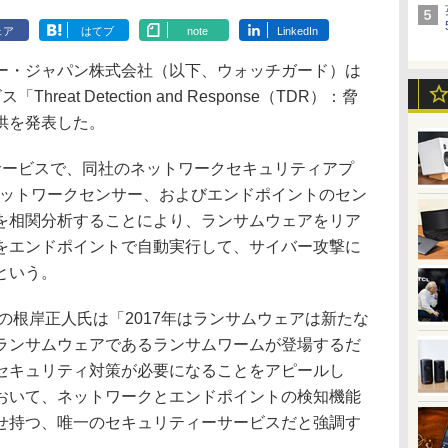
ェア
はてブ
note
LinkedIn
・ジャパン株式会社（以下、ウォッチガード）は
eat Detection and Response（TDR）：脅
供を発表した。
ービスで、同社のネットワークセキュリティアプ
どのネットワークセンサー、およびエンドポイントのセン
を相関分析することにより、ランサムウェアをリア
をエンドポイントで自動実行して、サイバー攻撃に
という。
根岸正人氏は「2017年はランサムウェアは新たな
ランサムウェアであるランサムワームが登場するだ
セキュリティ対策が必要になることをアピールし
おいて、ネットワークとエンドポイントの検知機能
せ持つ、唯一のセキュリティーサービスだと強調す