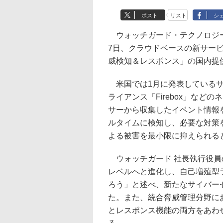
ポスト
リスト
シ
ウォッチガード・テクノロジー
7日、クラウドベースの新サービス「Thr
威検知＆レスポンス」の国内提
米国では1月に発表しているサ
ライアンス「Firebox」な
サーから収集したイベント情報
ルタイムに検知し、必要な対策
よる被害を最小限に抑えられる
ウォッチガード 社長執行役員の
レベルへと進化し、自己増殖型
ろう」と述べ、新たなサイバー
た。また、統合脅威管理分野に
とレスポンス機能の両方をあわ