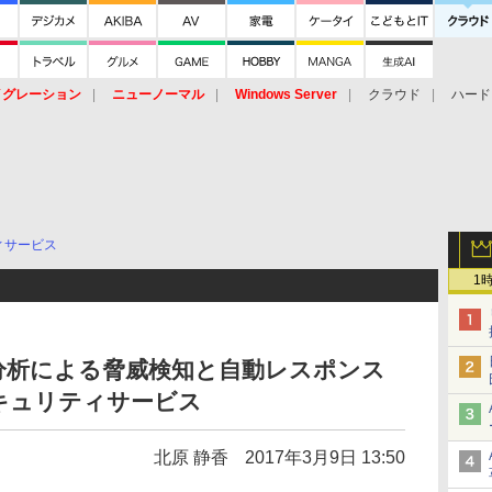
イグレーション
ニューノーマル
Windows Server
クラウド
ハード
トピック
ストレージ（HW）
オープンソース
SaaS
標的型
ント
ィサービス
1
分析による脅威検知と自動レスポンス
キュリティサービス
北原 静香
2017年3月9日 13:50