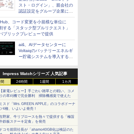
スト・ログイン」、親会社の
認証設定をグループ企業に展
開できる新機能を提供
itHub、コード変更を小規模な単位に
割する「スタック型プルリクエスト」
パブリックプレビューで提供
ai&、AIデータセンターに
Voltaiqのバッテリーエネルギ
ー貯蔵システムを導入する計
画を発表
Impress Watchシリーズ 人気記事
時間
24時間
1週間
1カ月
【家電レビュー】手ごわい雑草との戦い、コメ
リの草刈機で完全勝利 掃除機感覚で使えた
ミスド「Mrs. GREEN APPLE」のコラボドーナ
ツ4種、いよいよ発売！
吉野家、牛リブロースを熱々で提供する「極旨
牛鉄板ステーキ定食」を発売
ドコモ前田社長が「ahamo40GB化は検証のた