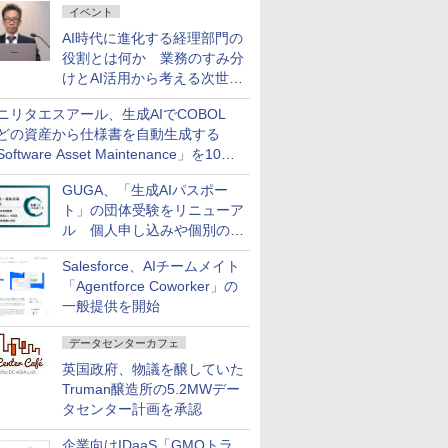
イベント
AI時代に進化する経理部門の
役割とは何か 業務のすみ分
けとAI活用から考える次世代
ファイナンス戦略
ニリタエスアール、生成AIでCOBOL
どの資産から仕様書を自動生成する
oftware Asset Maintenance」を10月
発売
GUGA、「生成AIパスポー
ト」の団体受験をリニューア
ル 個人申し込みや個別の支
払いなどに対応
Salesforce、AIチームメイト
「Agentforce Coworker」の
一般提供を開始
データセンターカフェ
英国政府、物議を醸していた
Truman醸造所の5.2MWデー
タセンター計画を承認
企業向けIDaaS「GMOトラ