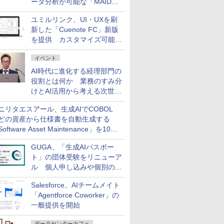
ータ分析が可能な「MAIDOA
AI ASSIST」を9月より提供
ユミルリンク、UI・UXを刷
新した「Cuenote FC」新版
を提供 カスタマイズ可能な
ダッシュボード画面を搭載
イベント
AI時代に進化する経理部門の
役割とは何か 業務のすみ分
けとAI活用から考える次世代
ファイナンス戦略
ニリタエスアール、生成AIでCOBOL
どの資産から仕様書を自動生成する
oftware Asset Maintenance」を10月
発売
GUGA、「生成AIパスポー
ト」の団体受験をリニューア
ル 個人申し込みや個別の支
払いなどに対応
Salesforce、AIチームメイト
「Agentforce Coworker」の
一般提供を開始
データセンターカフェ