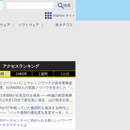
Impress サイト
全カテゴリ
ウェア
ソフトウェア
攻撃対策
マルウェア対策
アクセスランキング
時間
24時間
1週間
1カ月
リコージャパンとナレッジワークが資本業務提
携、社内6000人の実践ノウハウを生かした「AI
商談記録 for RICOH」を展開へ
日本IBMが社長交代を発表――46歳の村田将輝
氏が8月1日付で新社長に就任、山口明夫社長は
会長へ
AIが27年眠っていた脆弱性を発見する時代に
――「パッチ適用の優先度を見直すべき」とセ
キュリティ専門家
AIデータセンターに求められる新しいパワーア
ーキテクチャとは