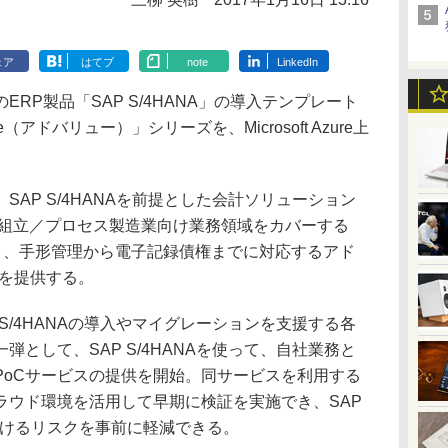
ェア
はてブ
note
LinkedIn
ERP製品「SAP S/4HANA」の導入テンプレート
（アドバリュー）」シリーズを、Microsoft Azure上
AP S/4HANAを前提とした会計ソリューション
unting」、組立／プロセス製造業向け業務領域をカバーする
acturing」、手形管理から電子記録債権までに対応するアド
管理」を提供する。
S/4HANAの導入やマイグレーションを支援する各
として、SAP S/4HANAを使って、自社業務と
PoCサービスの提供を開始。同サービスを利用する
ラウド環境を活用して早期に検証を実施でき、SAP
におけるリスクを事前に軽減できる。