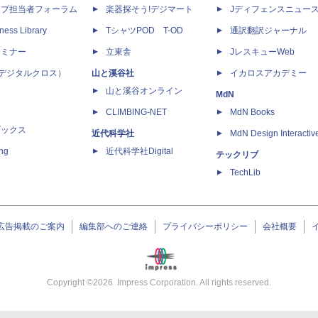
ップ担当者フォーラム
楽器探そう!デジマート
Jディフェンスニュー
ness Library
TシャツPOD T-OD
通訳翻訳ジャーナル
セミナー
立東舎
JレスキューWeb
 X（デジタルクロス）
山と溪谷社
イカロスアカデミー
山と溪谷オンライン
MdN
CLIMBING-NET
MdN Books
ブックス
近代科学社
MdN Design Interactiv
ing
近代科学社Digital
テックリブ
TechLib
広告掲載のご案内
編集部へのご連絡
プライバシーポリシー
会社概要
Copyright ©
2026
Impress Corporation. All rights reserved.