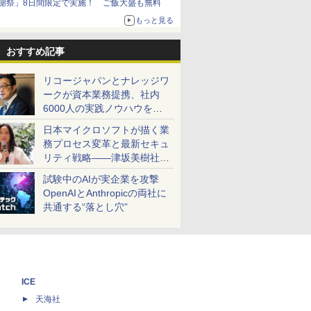
謝祭」8日間限定で実施！ ご飯大盛も無料
もっと見る
おすすめ記事
リコージャパンとナレッジワ
ークが資本業務提携、社内
6000人の実践ノウハウを生
かした「AI商談記録 for
日本マイクロソフトが描く業
RICOH」を展開へ
務プロセス変革と最新セキュ
リティ戦略――津坂美樹社長
が2027年度戦略を説明
試験中のAIが実企業を攻撃
OpenAIとAnthropicの両社に
共通する“落とし穴”
ICE
天海社