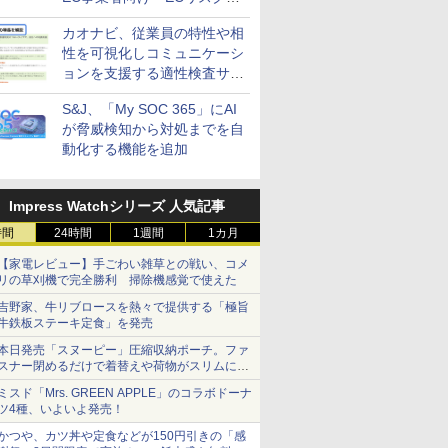
策設計・運用支援サービス」
カオナビ、従業員の特性や相
性を可視化しコミュニケーシ
ョンを支援する適性検査サー
ビスを提供
S&J、「My SOC 365」にAI
が脅威検知から対処までを自
動化する機能を追加
Impress Watchシリーズ 人気記事
時間
24時間
1週間
1カ月
【家電レビュー】手ごわい雑草との戦い、コメ
リの草刈機で完全勝利 掃除機感覚で使えた
吉野家、牛リブロースを熱々で提供する「極旨
牛鉄板ステーキ定食」を発売
本日発売「スヌーピー」圧縮収納ポーチ。ファ
スナー閉めるだけで着替えや荷物がスリムにま
とまる
ミスド「Mrs. GREEN APPLE」のコラボドーナ
ツ4種、いよいよ発売！
かつや、カツ丼や定食などが150円引きの「感