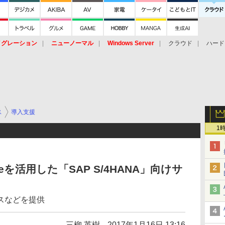
イグレーション
ニューノーマル
Windows Server
クラウド
ハード
トピック
ストレージ（HW）
オープンソース
SaaS
標的型
ント
ス
導入支援
1
Azureを活用した「SAP S/4HANA」向けサ
スなどを提供
三柳 英樹
2017年1月16日 13:16