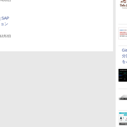
7年6月2日
たSAP
ション
年12月2日
G
分
を