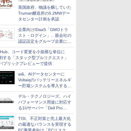
英国政府、物議を醸していた
Truman醸造所の5.2MWデー
タセンター計画を承認
企業向けIDaaS「GMOトラ
スト・ログイン」、親会社の
認証設定をグループ企業に展
開できる新機能を提供
itHub、コード変更を小規模な単位に
割する「スタック型プルリクエスト」
パブリックプレビューで提供
ai&、AIデータセンターに
Voltaiqのバッテリーエネルギ
ー貯蔵システムを導入する計
画を発表
デル・テクノロジーズ、ハイ
パフォーマンス用途に対応す
る1Uサーバー「Dell Pro
Precision 7 R1ラック」を発
TISI、不正対策と売上最大化
売
の最適なバランスを実現する
EC事業者向け「ECリスク対