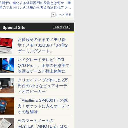
AI時代に進化する経理部門の役割とは何か 業
務のすみ分けとAI活用から考える次世代ファイ
ナンス戦略
もっと見る
Special Site
お値段そのままでメモリ倍
増！メモリ32GBの「お得な
ゲーミングノート」
ハイグレードテレビ「TCL
Q7D Pro」。圧巻の色彩美で
映画＆ゲームが極上体験に
クリエイティブが作った2万
円台の“小さなピュアオーデ
ィオスピーカー”
「A&ultima SP4000T」の魅
力！ポケットに入るオーディ
オの醍醐味
AIスマートノートの
iFLYTEK「AINOTE 2」はな