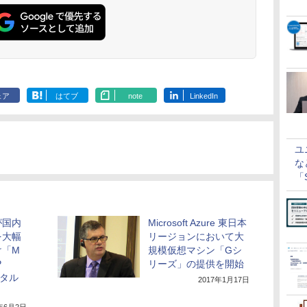
ェア
はてブ
note
LinkedIn
ユ
な
「S
に
eが国内
Microsoft Azure 東日本
を大幅
リージョンにおいて大
け「M
規模仮想マシン「Gシ
P
リーズ」の提供を開始
メタル
2017年1月17日