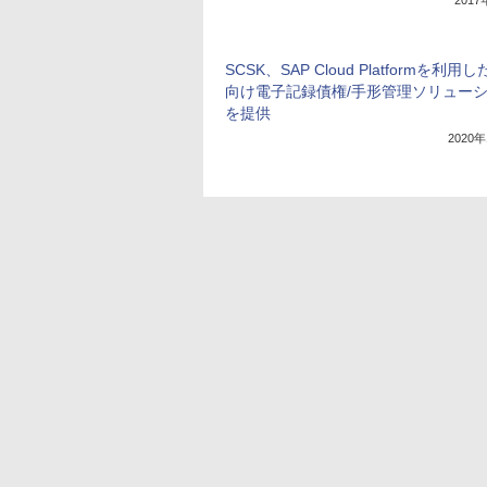
201
SCSK、SAP Cloud Platformを利用し
向け電子記録債権/手形管理ソリュー
を提供
2020