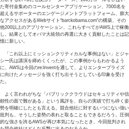
た寄付金集めのコールセンターアプリケーション、7000名を
超えるサポーターのエンゲージメントプラットフォーム、膨大
なアクセスがあるWebサイト“barckobama.com”の構築、その
他200以上のアプリケーション、これらすべてがAWS上で稼働
し、結果としてオバマ大統領の再選に大きく貢献したことは記
憶に新しい。
「これ以上にミッションクリティカルな事例はない」とジャ
シー氏は講演を締めくくったが、この事例からもわかるよう
に、AWSは今回のre:Inventを通して、よりエンタープライズ
に向けたメッセージを強く打ち出そうとしている印象を受け
た。
よく言われがちな「パブリッククラウドはセキュリティや信
頼性の面で難がある」という風評を、自らの実績で打ち砕く姿
勢を明確にしたとも言える。競合他社に対するいつにない強い
批判も、そうした姿勢の表れと取ることもできるだろう。圧倒
的な強さを誇るAWSが再び本気になったとき、今回批判され
た競合他社はどんな反撃に出るのだろうか。