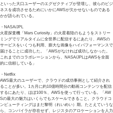
といった大口ユーザーのエグゼクティブが登壇し、彼らのビジ
ネスを成功させるためにいかにAWSが欠かせないものである
かが語られている。
・NASA/JPL
火星探査機「Mars Curiosity」の火星着陸のもようをストリー
ミングでリアルタイムに全世界に配信するにあたり、AWSの
サービスをいくつも利用、膨大な画像をハイパフォーマンスで
届けることに成功した。「AWSがなければ成功しなかった。
これまでのコラボレーションから、NASA/JPLはAWSを全面
的に信頼している」
・Netflix
AWS最大のユーザーで、クラウドの成功事例として紹介され
ることが多い。1カ月に約10億時間分の動画コンテンツを配信
するにあたり、ほぼ100％、AWSを使って行っている。「AW
Sの最大の魅力はいくらでもスケールできること。クラウドコ
ンピューティングはまだ黎明（れいめい）期。たとえていうな
ら、コンパイラが存在せず、レジスタのアロケーションを人力