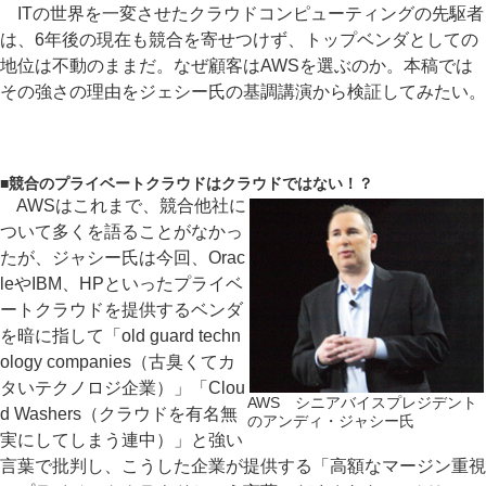
ITの世界を一変させたクラウドコンピューティングの先駆者
は、6年後の現在も競合を寄せつけず、トップベンダとしての
地位は不動のままだ。なぜ顧客はAWSを選ぶのか。本稿では
その強さの理由をジェシー氏の基調講演から検証してみたい。
■
競合のプライベートクラウドはクラウドではない！？
AWSはこれまで、競合他社に
ついて多くを語ることがなかっ
たが、ジャシー氏は今回、Orac
leやIBM、HPといったプライベ
ートクラウドを提供するベンダ
を暗に指して「old guard techn
ology companies（古臭くてカ
タいテクノロジ企業）」「Clou
AWS シニアバイスプレジデント
d Washers（クラウドを有名無
のアンディ・ジャシー氏
実にしてしまう連中）」と強い
言葉で批判し、こうした企業が提供する「高額なマージン重視