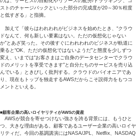
のは、サービスの自動化やリソースの配分/トラッキング、コ
ストのチャージバックといった部分の完成度が20～30％程度
と低すぎる」と指摘。
加えて「彼らはわれわれがビジネスを始めたとき、“クラウ
ドなんて、何も新しい要素はない。ただの仮想化じゃない
か”とあざ笑った。その後すぐにわれわれのビジネスが軌道に
乗ると“OK、ただの仮想化ではないようだ”と態度を少しずつ
変え、いまでは“お客さまはご自身のデータセンターでクラウ
ドのメリットを享受できます”と自分たちのサービスを売り込
んでいる」ときびしく批判する。クラウドのパイオニアであ
り、現在もトップを独走するAWSだからこそ説得力をもつコ
メントといえる。
■
顧客企業の高いロイヤリティがAWSの資産
AWSが競合を寄せつけない強さを誇る背景には、もうひと
つ、大きな理由がある。顧客であるユーザー企業の高いロイヤ
リティだ。今回の基調講演にはNASA/JPL、Netflix、NASDAQ