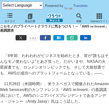
Powered by
Translate
クラウド Watch
イベント
AWS re:Invent
2012
カテゴリ
過去記事
検索
Impressサイト
ニセモノのプライベートクラウドに気をつけろ！～「AWS re:Invent」
基調講演
リスト
「6年前、われわれがビジネスを始めたとき、皆が“誰もはそ
んなモノ使わないよ”とあざ笑った。だがいまや、NASAの火
星探査でも、ロンドンオリンピックでも、そして大統領選で
も、AWSが成功へのプラットフォームとなっている」――。
11月28日（米国時間）、米ラスベガスで開催されたAmazon
Web Services初のカンファレンス「AWS re:Invent」の基調講
演において、AWSのシニアバイスプレジデントであるアンデ
ィ・ジャシー（Andy Jassy）氏はこう話した。