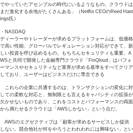
でやっていたアセンブルの時代にいるようなもの。クラウドは
まだ進化する余地がたくさんある」（Netflix CEOのReed Hast
ings氏）
・NASDAQ
ディーラーやトレーダーが求めるプラットフォームは、低価格
で高い性能、グローバルでレギュレーション対応ができて、新
しい投資を呼び込めるもの。もちろんセキュリティも重要。A
WSと共同で開発した金融専門クラウド「FinQloud」はパフォ
ーマンスやセキュリティなど業界が求める基準をすべてクリア
しており、ユーザーはビジネスだけに専念できる
これらの企業に共通するのは、トランザクションの変化に対
しての柔軟な対応と、無制限とも言えるキャパシティの拡張が
欠かせないものであり、これをコストとパフォーマンスの両面
から満たせるクラウドは「AWSしかない」という点だ。
AWSのエグゼクティブは「顧客が求めるサービスしか提供
しない。競合他社が何をやろうとわれわれには興味ない」とい