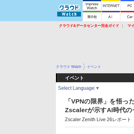
クラウド&データセンター完全ガイド
マ
サービス
セキュリティ
ネットワーク
スイッチ
ルータ
導入事例
イベ
クラウド Watch
イベント
イベント
Select Language
▼
「VPNの限界」を悟
Zscalerが示すAI
Zscaler Zenith Live 26レポート