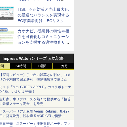
Precision 7 R1ラック」を発
TISI、不正対策と売上最大化
売
の最適なバランスを実現する
EC事業者向け「ECリスク対
策設計・運用支援サービス」
カオナビ、従業員の特性や相
性を可視化しコミュニケーシ
ョンを支援する適性検査サー
ビスを提供
Impress Watchシリーズ 人気記事
時間
24時間
1週間
1カ月
【家電レビュー】手ごわい雑草との戦い、コメ
リの草刈機で完全勝利 掃除機感覚で使えた
ミスド「Mrs. GREEN APPLE」のコラボドーナ
ツ4種、いよいよ発売！
吉野家、牛リブロースを熱々で提供する「極旨
牛鉄板ステーキ定食」を発売
「スーパーリアル麻雀 Venus Returns」8月27
日に発売決定。脱衣麻雀が3D×VRで復活
発売から2週間は20%オフになるセールが実施
本日発売「スヌーピー」圧縮収納ポーチ。ファ