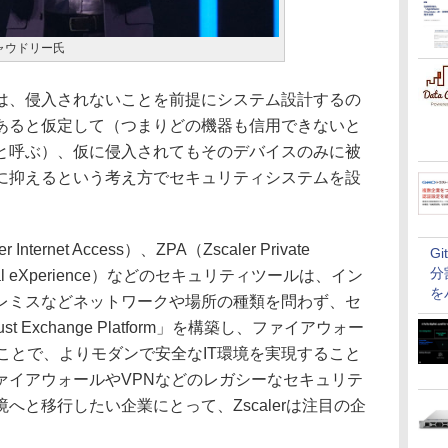
・チャウドリー氏
、侵入されないことを前提にシステム設計するの
あると仮定して（つまりどの機器も信用できないと
と呼ぶ）、仮に侵入されてもそのデバイスのみに被
に抑えるという考え方でセキュリティシステムを設
nternet Access）、ZPA（Zscaler Private
G
分
igital eXperience）などのセキュリティツールは、イン
を
レミスなどネットワークや場所の種類を問わず、セ
t Exchange Platform」を構築し、ファイアウォー
ことで、よりモダンで安全なIT環境を実現すること
ァイアウォールやVPNなどのレガシーなセキュリテ
へと移行したい企業にとって、Zscalerは注目の企