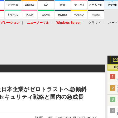
イグレーション
ニューノーマル
Windows Server
クラウド
ハード
トピック
ストレージ（HW）
オープンソース
SaaS
標的型
ント
1
った日本企業がゼロトラストへ急傾斜
時代のセキュリティ戦略と国内の急成長