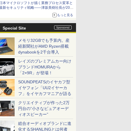
日本マイクロソフトが描く業務プロセス変革と
最新セキュリティ戦略――津坂美樹社長が2027
年度戦略を説明
もっと見る
Special Site
メモリ32GBでも予算内。産
経新聞社がAMD Ryzen搭載
dynabookを2千台導入
レイズのプレミアムカー向け
ブランドHOMURAから
「2×9R」が登場！
SOUNDPEATSのイヤカフ型
イヤフォン「UU2イヤーカ
フ」をイヤカフマニアが語る
クリエイティブが作った2万
円台の“小さなピュアオーデ
ィオスピーカー”
総合オーディオブランドに進
化するSHANLINGとは何者