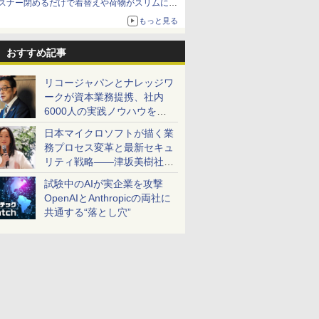
スナー閉めるだけで着替えや荷物がスリムにま
とまる
もっと見る
おすすめ記事
リコージャパンとナレッジワ
ークが資本業務提携、社内
6000人の実践ノウハウを生
かした「AI商談記録 for
日本マイクロソフトが描く業
RICOH」を展開へ
務プロセス変革と最新セキュ
リティ戦略――津坂美樹社長
が2027年度戦略を説明
試験中のAIが実企業を攻撃
OpenAIとAnthropicの両社に
共通する“落とし穴”