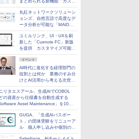
まとめられる新機能「カスタ
ム契約ツリー」を追加
丸紅ネットワークソリューシ
ョンズ、自然言語で高度なデ
ータ分析が可能な「MAIDOA
AI ASSIST」を9月より提供
ユミルリンク、UI・UXを刷
新した「Cuenote FC」新版
を提供 カスタマイズ可能な
ダッシュボード画面を搭載
イベント
AI時代に進化する経理部門の
役割とは何か 業務のすみ分
けとAI活用から考える次世代
ファイナンス戦略
ニリタエスアール、生成AIでCOBOL
どの資産から仕様書を自動生成する
oftware Asset Maintenance」を10月
発売
GUGA、「生成AIパスポー
ト」の団体受験をリニューア
ル 個人申し込みや個別の支
払いなどに対応
Salesforce、AIチームメイト