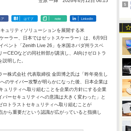
笠原 一輝
2026年6月12日 06:15
ェア
はてブ
note
LinkedIn
セキュリティソリューションを展開する米
ースケーラー、日本ではゼットスケーラー）は、6月9日
ント「Zenith Live 26」を米国ネバダ州ラスベ
ーCEOなどの同社幹部が講演し、AI向けゼロトラ
を説明した。
ー株式会社 代表取締役 金田博之氏は「昨年発生し
ルへのサイバー攻撃が明らかになった後、日本企業は
セキュリティへ取り組むことを企業の方針にする企業
イバーセキュリティへの意識は大きく変わった」と
ゼロトラストセキュリティへ取り組むことが
観点から重要だという認識が広がっていると指摘し