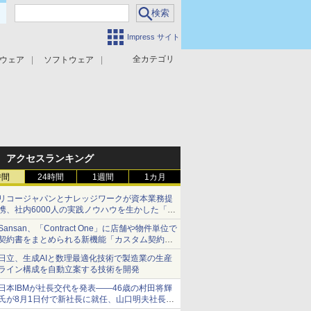
Impress サイト
全カテゴリ
ウェア
ソフトウェア
攻撃対策
マルウェア対策
アクセスランキング
時間
24時間
1週間
1カ月
リコージャパンとナレッジワークが資本業務提
携、社内6000人の実践ノウハウを生かした「AI
商談記録 for RICOH」を展開へ
Sansan、「Contract One」に店舗や物件単位で
契約書をまとめられる新機能「カスタム契約ツ
リー」を追加
日立、生成AIと数理最適化技術で製造業の生産
ライン構成を自動立案する技術を開発
日本IBMが社長交代を発表――46歳の村田将輝
氏が8月1日付で新社長に就任、山口明夫社長は
会長へ