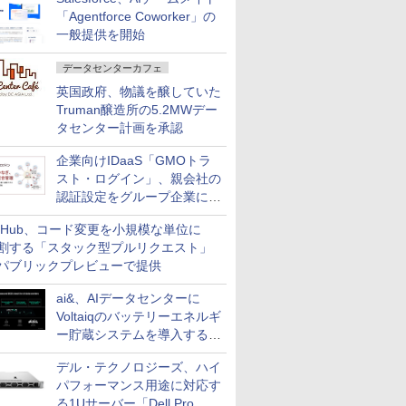
「Agentforce Coworker」の
一般提供を開始
データセンターカフェ
英国政府、物議を醸していた
Truman醸造所の5.2MWデー
タセンター計画を承認
企業向けIDaaS「GMOトラ
スト・ログイン」、親会社の
認証設定をグループ企業に展
開できる新機能を提供
itHub、コード変更を小規模な単位に
割する「スタック型プルリクエスト」
パブリックプレビューで提供
ai&、AIデータセンターに
Voltaiqのバッテリーエネルギ
ー貯蔵システムを導入する計
画を発表
デル・テクノロジーズ、ハイ
パフォーマンス用途に対応す
る1Uサーバー「Dell Pro