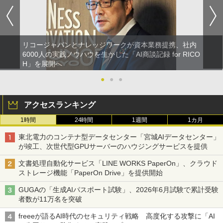
リコージャパンとナレッジワークが資本業務提携、社内
6000人の実践ノウハウを生かした「AI商談記録 for RICO
H」を展開へ
●
●
●
アクセスランキング
1時間
24時間
1週間
1カ月
東北電力のコンテナ型データセンター「宮城AIデータセンター」
が竣工、次世代型GPUサーバーのハウジングサービスを提供
文書処理自動化サービス「LINE WORKS PaperOn」、クラウド
ストレージ機能「PaperOn Drive」を提供開始
GUGAの「生成AIパスポート試験」、2026年6月試験で累計受験
者数が11万名を突破
freeeが語るAI時代のセキュリティ戦略 高度化する攻撃に「AI