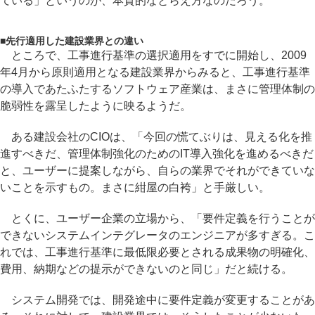
ている」というのが、本質的なとらえ方なのだろう。
■
先行適用した建設業界との違い
ところで、工事進行基準の選択適用をすでに開始し、2009
年4月から原則適用となる建設業界からみると、工事進行基準
の導入であたふたするソフトウェア産業は、まさに管理体制の
脆弱性を露呈したように映るようだ。
ある建設会社のCIOは、「今回の慌てぶりは、見える化を推
進すべきだ、管理体制強化のためのIT導入強化を進めるべきだ
と、ユーザーに提案しながら、自らの業界でそれができていな
いことを示すもの。まさに紺屋の白袴」と手厳しい。
とくに、ユーザー企業の立場から、「要件定義を行うことが
できないシステムインテグレータのエンジニアが多すぎる。こ
れでは、工事進行基準に最低限必要とされる成果物の明確化、
費用、納期などの提示ができないのと同じ」だと続ける。
システム開発では、開発途中に要件定義が変更することがあ