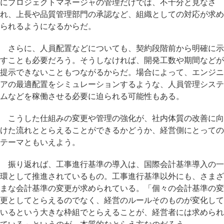
にプロジェクトマネージャの管理だけでは、不十分と見なさ
れ、上長や品質管理部門の承認など、組織としての対応が求め
られるようになるからだ。
さらに、人員配置などについても、契約段階前から明確に示
すことも必要だろう。そうしなければ、開発工数や期間などが
提示できないこともつながるからだ。場合によって、エンジニ
アの最適配置をシミュレーションするような、人員管理システ
ムなどを稼働させる必要に迫られる可能性もある。
こうした仕組みの変更や管理の強化が、社内体質の改善に向
けた流れととらえることができるかどうか、経営側にとっての
テーマともいえよう。
振り返れば、工事進行基準の導入は、国際会計基準導入の一
環として推進されているもの。工事進行基準以外にも、さまざ
まな会計基準の変更が求められている。「個々の会計基準の変
更としてとらえるのでなく、経営のルールそのものが変化して
いるという大きな枠組でとらえることが、経営者には求められ