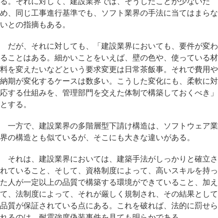
る。それに対して、建設業界では、そうしたことが少ないた
め、同じ工事進行基準でも、ソフト業界の手法に当てはまらな
いとの指摘もある。
だが、それに対しても、「建設業界においても、要件が変わ
ることはある。細かいことをいえば、壁の色や、使っている材
料を変えたいなどという要求変更は日常茶飯事。それで費用や
納期が変化するケースは数多い。こうした変化にも、柔軟に対
応する仕組みを、管理部門を交えた体制で構築しておくべき」
とする。
一方で、建設業界の多階層型下請け構造は、ソフトウェア業
界の構造とも似ているが、そこにも大きな違いがある。
それは、建設業界においては、建築手法がしっかりと確立さ
れていること、そして、資格制度によって、高いスキルを持っ
た人が一定以上の品質で構築する環境ができていること、加え
て、法制度によって、それが厳しく規制され、その結果として
品質が保証されている点にある。これを破れば、法的に罰せら
れるのは、耐震強度偽装事件を見ても明らかである。