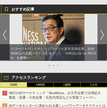
おすすめ記事
リコージャパンとナレッジワークが資本業務提携、社内
6000人の実践ノウハウを生かした「AI商談記録 for RICO
H」を展開へ
●
●
●
アクセスランキング
1時間
24時間
1週間
1カ月
NECのAIマーケティング「BestMove」が大手企業で活用拡大
製造・流通・小売企業・広告代理店などが実装フェーズへ
AIデータセンターに求められる新しいパワーアーキテクチャとは