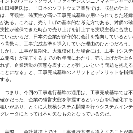
イントのワールドクラス・ファイナンスシニアマネージャーの
山田和延氏は、「日本のソフトウェア業界では、収益の計上
は、客観性、確実性が高い工事完成基準が用いられてきた経緯
がある。これは、売り上げの基本的な考え方である、対価の確
実性が確保できた時点で売り上げを計上する実現主義に合致し
ていたからだ。日本の企業が保守的な会計を指向しているとい
う背景も、工事完成基準を導入していた理由のひとつだろう。
しかし、工事が長期化、大規模化した場合には、工事（システ
ム開発）が完了するまでの数年間にわたり、売り上げが計上さ
れず、企業活動の実態を表すことが難しいという問題を抱える
ことになる」と、工事完成基準のメリットとデメリットを指摘
する。
つまり、今回の工事進行基準の適用は、工事完成基準では不
確かだった、企業の経営実態を掌握するという点を明確化する
狙いがあり、とくに大規模システム開発を行うシステムインテ
グレータにとっては不可欠なものとなっているのだ。
実際、「会計基準上では、工事進行基準を導入することが義