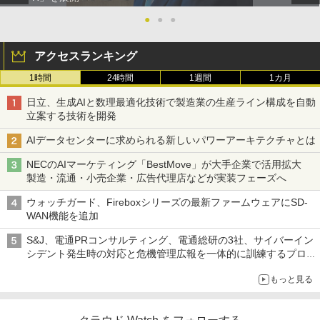
●
●
●
アクセスランキング
1時間
24時間
1週間
1カ月
日立、生成AIと数理最適化技術で製造業の生産ライン構成を自動
立案する技術を開発
AIデータセンターに求められる新しいパワーアーキテクチャとは
NECのAIマーケティング「BestMove」が大手企業で活用拡大
製造・流通・小売企業・広告代理店などが実装フェーズへ
ウォッチガード、Fireboxシリーズの最新ファームウェアにSD-
WAN機能を追加
S&J、電通PRコンサルティング、電通総研の3社、サイバーイン
シデント発生時の対応と危機管理広報を一体的に訓練するプログ
ラムを提供
もっと見る