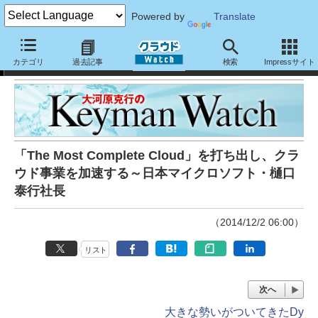
Powered by
Translate
大河原克行のキーマンウォッチ
カテゴリ
過去記事
検索
Impressサイト
「The Most Complete Cloud」を打ち出し、クラ
ウド事業を加速する～日本マイクロソフト・樋口
泰行社長
（2014/12/2 06:00）
リスト
次へ
大きな勢いがついてきたDy