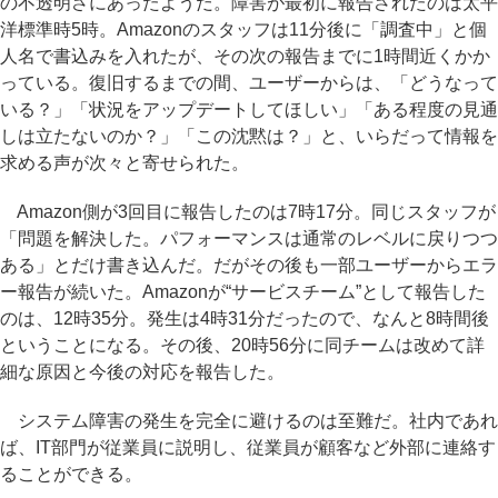
の不透明さにあったようだ。障害が最初に報告されたのは太平
洋標準時5時。Amazonのスタッフは11分後に「調査中」と個
人名で書込みを入れたが、その次の報告までに1時間近くかか
っている。復旧するまでの間、ユーザーからは、「どうなって
いる？」「状況をアップデートしてほしい」「ある程度の見通
しは立たないのか？」「この沈黙は？」と、いらだって情報を
求める声が次々と寄せられた。
Amazon側が3回目に報告したのは7時17分。同じスタッフが
「問題を解決した。パフォーマンスは通常のレベルに戻りつつ
ある」とだけ書き込んだ。だがその後も一部ユーザーからエラ
ー報告が続いた。Amazonが“サービスチーム”として報告した
のは、12時35分。発生は4時31分だったので、なんと8時間後
ということになる。その後、20時56分に同チームは改めて詳
細な原因と今後の対応を報告した。
システム障害の発生を完全に避けるのは至難だ。社内であれ
ば、IT部門が従業員に説明し、従業員が顧客など外部に連絡す
ることができる。