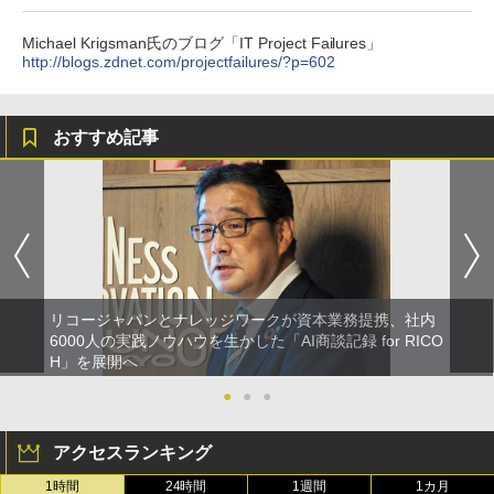
Michael Krigsman氏のブログ「IT Project Failures」
http://blogs.zdnet.com/projectfailures/?p=602
おすすめ記事
リコージャパンとナレッジワークが資本業務提携、社内
6000人の実践ノウハウを生かした「AI商談記録 for RICO
H」を展開へ
●
●
●
アクセスランキング
1時間
24時間
1週間
1カ月