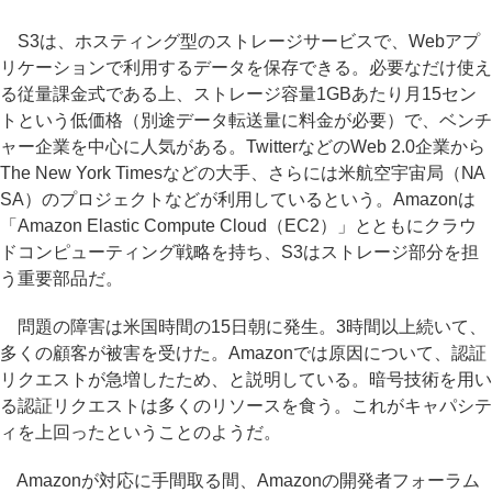
S3は、ホスティング型のストレージサービスで、Webアプ
リケーションで利用するデータを保存できる。必要なだけ使え
る従量課金式である上、ストレージ容量1GBあたり月15セン
トという低価格（別途データ転送量に料金が必要）で、ベンチ
ャー企業を中心に人気がある。TwitterなどのWeb 2.0企業から
The New York Timesなどの大手、さらには米航空宇宙局（NA
SA）のプロジェクトなどが利用しているという。Amazonは
「Amazon Elastic Compute Cloud（EC2）」とともにクラウ
ドコンピューティング戦略を持ち、S3はストレージ部分を担
う重要部品だ。
問題の障害は米国時間の15日朝に発生。3時間以上続いて、
多くの顧客が被害を受けた。Amazonでは原因について、認証
リクエストが急増したため、と説明している。暗号技術を用い
る認証リクエストは多くのリソースを食う。これがキャパシテ
ィを上回ったということのようだ。
Amazonが対応に手間取る間、Amazonの開発者フォーラム