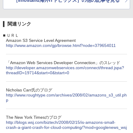
［Infostand海外ITトピックス］の他の記事を見る
関連リンク
■
ＵＲＬ
Amazon S3 Service Level Agreement
http://www.amazon.com/gp/browse.html?node=379654011
「Amazon Web Services Developer Connection」のスレッド
http://developer.amazonwebservices.com/connect/thread.jspa?
threadID=19714&start=0&tstart=0
Nicholas Carr氏のブログ
http://www.roughtype.com/archives/2008/02/amazons_s3_util.ph
p
The New York Timesのブログ
http://blogs.wsj.com/biztech/2008/02/15/is-amazons-small-
crash-a-giant-crash-for-cloud-computing/?mod=googlenews_wsj