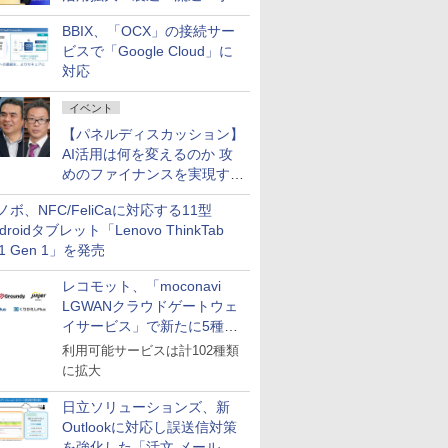
企業・広告代理店などが実装
BBIX、「OCX」の接続サー
フェーズへ
ビスで「Google Cloud」に
対応
イベント
【パネルディスカッション】
AI活用は何を変えるのか 攻
めのファイナンスを実現する
業務設計とマインドセット変
ノボ、NFC/FeliCaに対応する11型
革
droidタブレット「Lenovo ThinkTab
11 Gen 1」を発売
レコモット、「moconavi
LGWANクラウドゲートウェ
イサービス」で新たに5種類
のサービスと連携開始
利用可能サービスは計102種類
に拡大
日立ソリューションズ、新
Outlookに対応し誤送信対策
を強化した「活文 メール誤