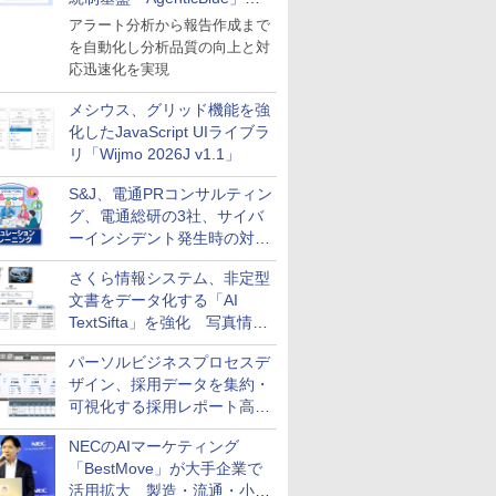
導入
アラート分析から報告作成まで
を自動化し分析品質の向上と対
応迅速化を実現
メシウス、グリッド機能を強
化したJavaScript UIライブラ
リ「Wijmo 2026J v1.1」
S&J、電通PRコンサルティン
グ、電通総研の3社、サイバ
ーインシデント発生時の対応
と危機管理広報を一体的に訓
さくら情報システム、非定型
練するプログラムを提供
文書をデータ化する「AI
TextSifta」を強化 写真情報
のデータ化などに対応
パーソルビジネスプロセスデ
ザイン、採用データを集約・
可視化する採用レポート高速
化サービスを提供
NECのAIマーケティング
「BestMove」が大手企業で
活用拡大 製造・流通・小売