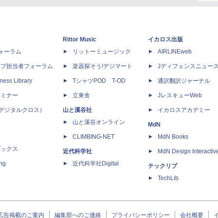
Rittor Music
イカロス出版
dフォーラム
リットーミュージック
AIRLINEweb
ップ担当者フォーラム
楽器探そう!デジマート
Jディフェンスニュー
ness Library
TシャツPOD T-OD
通訳翻訳ジャーナル
セミナー
立東舎
JレスキューWeb
 X（デジタルクロス）
山と溪谷社
イカロスアカデミー
山と溪谷オンライン
MdN
CLIMBING-NET
MdN Books
ブックス
近代科学社
MdN Design Interactiv
ing
近代科学社Digital
テックリブ
TechLib
広告掲載のご案内
編集部へのご連絡
プライバシーポリシー
会社概要