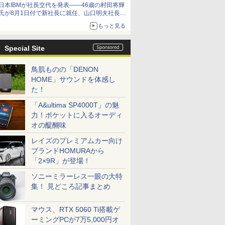
日本IBMが社長交代を発表――46歳の村田将輝
氏が8月1日付で新社長に就任、山口明夫社長は
会長へ
もっと見る
Special Site
鳥肌ものの「DENON
HOME」サウンドを体感し
た！
「A&ultima SP4000T」の魅
力！ポケットに入るオーディ
オの醍醐味
レイズのプレミアムカー向け
ブランドHOMURAから
「2×9R」が登場！
ソニーミラーレス一眼の大特
集！ 見どころ記事まとめ
マウス、RTX 5060 Ti搭載ゲ
ーミングPCが7万5,000円オ