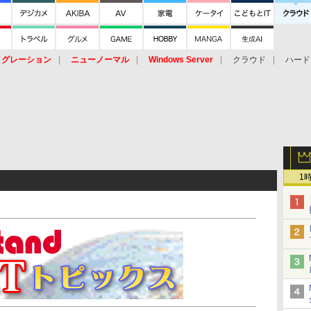
イグレーション
ニューノーマル
Windows Server
クラウド
ハード
トピック
ストレージ（HW）
オープンソース
SaaS
標的型
ント
1