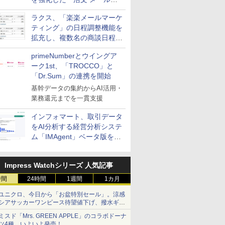
送信防止アドインサービス」
ラクス、「楽楽メールマーケ
を提供
ティング」の日程調整機能を
拡充し、複数名の商談日程調
整を効率化
primeNumberとウイングア
ーク1st、「TROCCO」と
「Dr.Sum」の連携を開始
基幹データの集約からAI活用・
業務還元までを一貫支援
インフォマート、取引データ
をAI分析する経営分析システ
ム「IMAgent」ベータ版を提
供
Impress Watchシリーズ 人気記事
時間
24時間
1週間
1カ月
ユニクロ、今日から「お盆特別セール」。涼感
シアサッカーワンピース待望値下げ、撥水ギア
ショーツは1990円に
ミスド「Mrs. GREEN APPLE」のコラボドーナ
ツ4種、いよいよ発売！