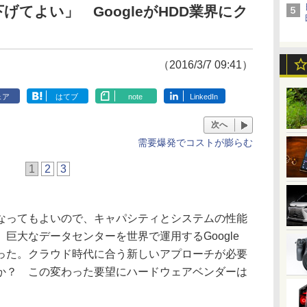
てよい」 GoogleがHDD業界にク
（2016/3/7 09:41）
ェア
はてブ
note
LinkedIn
次へ
需要爆発でコストが膨らむ
1
2
3
ってもよいので、キャパシティとシステムの性能
巨大なデータセンターを世界で運用するGoogle
った。クラウド時代に合う新しいアプローチが必要
か？ この変わった要望にハードウェアベンダーは