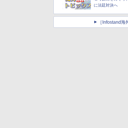
に法廷対決へ
［Infosta