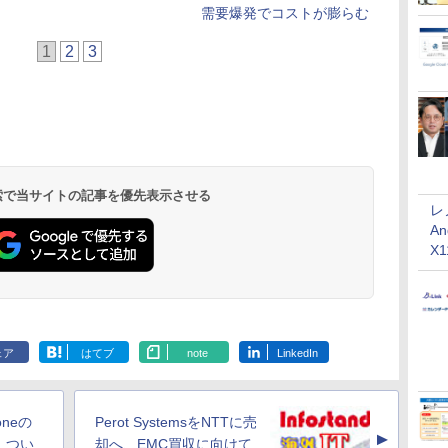
需要爆発でコストが膨らむ
1
2
3
 検索で当サイトの記事を優先表示させる
レ
An
X
ェア
はてブ
note
LinkedIn
honeの
Perot SystemsをNTTに売
▲
、つい
却へ、EMC買収に向けて