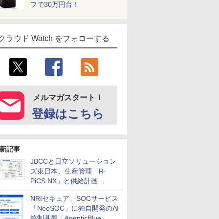
フで30万円台！
クラウド Watch をフォローする
メルマガスタート！
登録はこちら
新記事
JBCCと日立ソリューション
ズ東日本、生産管理「R-
PiCS NX」と供給計画
「scSQUARE ISP」の連携サ
NRIセキュア、SOCサービス
ービスを提供開始
「NeoSOC」に独自開発のAI
統制基盤「AgenticBlue」を