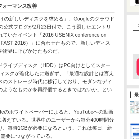
フォーマンス改善
けの新しいディスクを求める」。Googleのクラウド
tform」の公式ブログが2月23日付で、こう題したエントリ
ベント「2016 USENIX conference on
ologies（FAST 2016）」に合わせたもので、新しいディス
学術界に呼びかけたものだ。
ライブディスク（HDD）はPC向けとしてスター
ディスクが進化したに過ぎず、「最適な設計とは言え
スのストレージ時代に移行しており、モダンなディ
のようなものかを再評価するときではないか」とい
最
eのホワイトペーパーによると、YouTubeへの動画
に増えている。世界中のユーザーから毎分400時間分
り、毎時1GBが必要になるという。これは毎日、新
ジ需要につながっている。