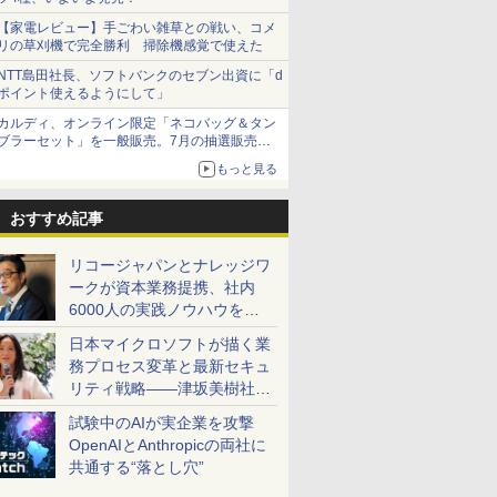
【家電レビュー】手ごわい雑草との戦い、コメ
リの草刈機で完全勝利 掃除機感覚で使えた
NTT島田社長、ソフトバンクのセブン出資に「d
ポイント使えるようにして」
カルディ、オンライン限定「ネコバッグ＆タン
ブラーセット」を一般販売。7月の抽選販売の
当選無効分
もっと見る
おすすめ記事
リコージャパンとナレッジワ
ークが資本業務提携、社内
6000人の実践ノウハウを生
かした「AI商談記録 for
日本マイクロソフトが描く業
RICOH」を展開へ
務プロセス変革と最新セキュ
リティ戦略――津坂美樹社長
が2027年度戦略を説明
試験中のAIが実企業を攻撃
OpenAIとAnthropicの両社に
共通する“落とし穴”