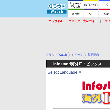
クラウド&データセンター完全ガイド
マ
サービス
セキュリティ
ネットワーク
スイッチ
ルータ
導入事例
イベ
クラウド Watch
トピック
業界動向
Infostand海外ITトピックス
Select Language
▼