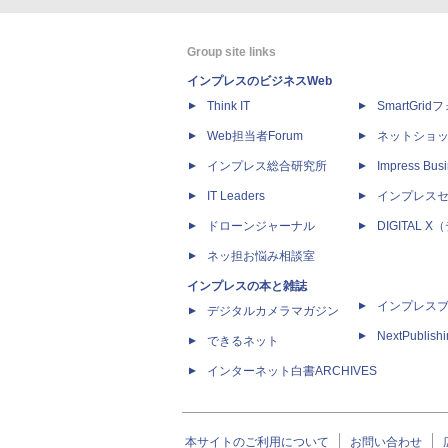
Group site links
インプレスのビジネスWeb
Think IT
SmartGri
Web担当者Forum
ネットショ
インプレス総合研究所
Impress Busi
IT Leaders
インプレス
ドローンジャーナル
DIGITAL
ネッ担お悩み相談室
インプレスの本と雑誌
インプレス
デジタルカメラマガジン
NextPublish
できるネット
インターネット白書ARCHIVES
本サイトのご利用について
お問い合わせ