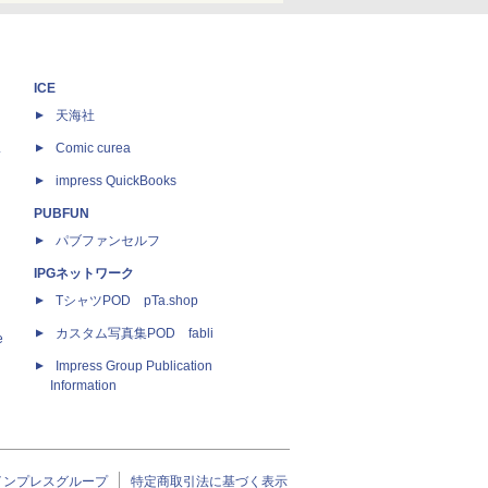
ICE
天海社
ス
Comic curea
impress QuickBooks
PUBFUN
パブファンセルフ
IPGネットワーク
TシャツPOD pTa.shop
カスタム写真集POD fabli
e
Impress Group Publication
Information
インプレスグループ
特定商取引法に基づく表示