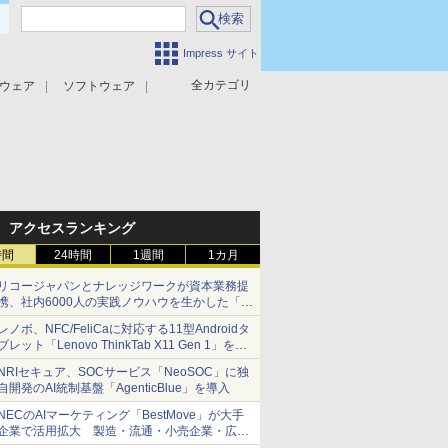
Impress サイト
全カテゴリ
ウェア
ソフトウェア
攻撃対策
マルウェア対策
アクセスランキング
時間
24時間
1週間
1カ月
リコージャパンとナレッジワークが資本業務提
携、社内6000人の実践ノウハウを生かした「AI
商談記録 for RICOH」を展開へ
レノボ、NFC/FeliCaに対応する11型Androidタ
ブレット「Lenovo ThinkTab X11 Gen 1」を発
売
NRIセキュア、SOCサービス「NeoSOC」に独
自開発のAI統制基盤「AgenticBlue」を導入
NECのAIマーケティング「BestMove」が大手
企業で活用拡大 製造・流通・小売企業・広告
代理店などが実装フェーズへ