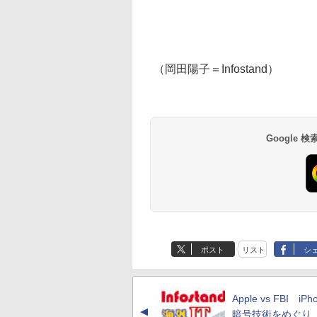
（岡田陽子＝Infostand）
Google
ポスト
リスト
シ
Apple vs FBI iP
▲
暗号技術をめぐり