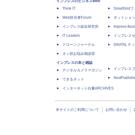
インプレスのビジネスWeb
Think IT
SmartGri
Web担当者Forum
ネットショ
インプレス総合研究所
Impress Busi
IT Leaders
インプレス
ドローンジャーナル
DIGITAL
ネッ担お悩み相談室
インプレスの本と雑誌
インプレス
デジタルカメラマガジン
NextPublish
できるネット
インターネット白書ARCHIVES
本サイトのご利用について
お問い合わせ