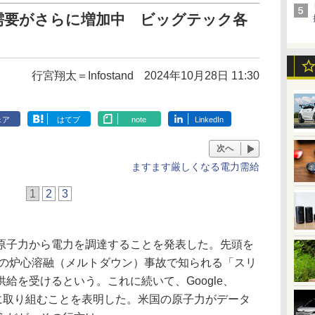
需要がさらに増加中 ビッグテック各
行宮翔太＝Infostand
2024年10月28日 11:30
ェア
はてブ
note
LinkedIn
次へ
ますます厳しくなる電力需給
1
2
3
子力から電力を調達することを発表した。先頭を
979年の炉心溶融（メルトダウン）事故で知られる「スリ
給を受けるという。これに続いて、Google、
進に取り組むことを表明した。米国の原子力がデータ