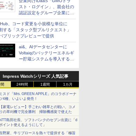
企業向けIDaaS「GMOトラ
スト・ログイン」、親会社の
認証設定をグループ企業に展
開できる新機能を提供
itHub、コード変更を小規模な単位に
割する「スタック型プルリクエスト」
パブリックプレビューで提供
ai&、AIデータセンターに
Voltaiqのバッテリーエネルギ
ー貯蔵システムを導入する計
画を発表
Impress Watchシリーズ 人気記事
時間
24時間
1週間
1カ月
ミスド「Mrs. GREEN APPLE」のコラボドーナ
ツ4種、いよいよ発売！
【家電レビュー】手ごわい雑草との戦い、コメ
リの草刈機で完全勝利 掃除機感覚で使えた
NTT島田社長、ソフトバンクのセブン出資に「d
ポイント使えるようにして」
吉野家、牛リブロースを熱々で提供する「極旨