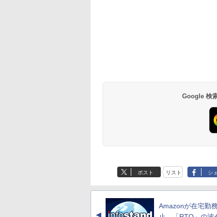
Google
ポスト
リスト
シ
Amazonが在宅勤
▲
止 「RTO」の波