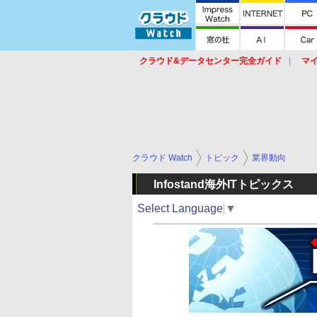
クラウド&データセンター完全ガイド
マ
サービス
セキュリティ
ネットワーク
スイッチ
ルータ
導入事例
イベ
クラウド Watch
トピック
業界動向
Infostand海外ITトピックス
Select Language
▼