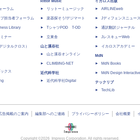
Rittor Music
イカロス出版
dフォーラム
リットーミュージック
AIRLINEweb
ップ担当者フォーラム
楽器探そう!デジマート
Jディフェンスニュー
ness Library
TシャツPOD T-OD
通訳翻訳ジャーナル
セミナー
立東舎
JレスキューWeb
 X（デジタルクロス）
山と溪谷社
イカロスアカデミー
山と溪谷オンライン
MdN
CLIMBING-NET
MdN Books
ブックス
近代科学社
MdN Design Interactiv
ing
近代科学社Digital
テックリブ
TechLib
広告掲載のご案内
編集部へのご連絡
プライバシーポリシー
会社概要
Copyright ©
2026
Impress Corporation. All rights reserved.