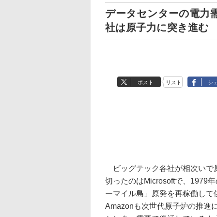
データセンターの電力
社は原子力に突き進む
ポスト
リスト
シ
ビッグテック各社が相次いで原
切ったのはMicrosoftで、1
ーマイル島」原発を再稼働して供
Amazonも次世代原子炉の推