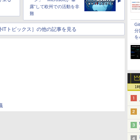
▲
露”して欧州での活動を非
難
G
nd海外ITトピックス］の他の記事を見る
分
を
1
議