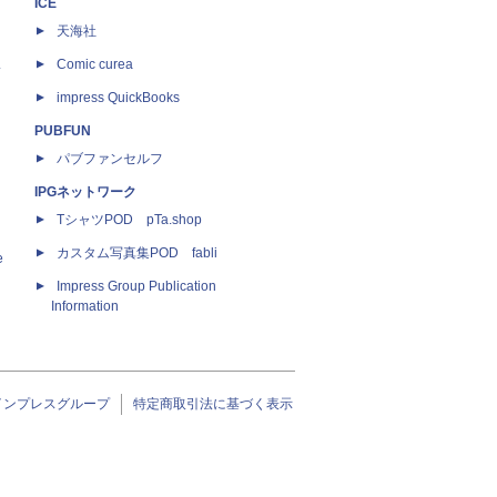
ICE
天海社
ス
Comic curea
impress QuickBooks
PUBFUN
パブファンセルフ
IPGネットワーク
TシャツPOD pTa.shop
カスタム写真集POD fabli
e
Impress Group Publication
Information
インプレスグループ
特定商取引法に基づく表示