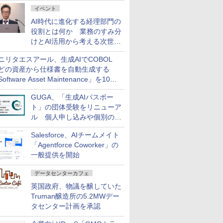
ダッシュボード画面を搭載
イベント
AI時代に進化する経理部門の
役割とは何か 業務のすみ分
けとAI活用から考える次世代
ファイナンス戦略
ニリタエスアール、生成AIでCOBOL
どの資産から仕様書を自動生成する
oftware Asset Maintenance」を10月
発売
GUGA、「生成AIパスポー
ト」の団体受験をリニューア
ル 個人申し込みや個別の支
払いなどに対応
Salesforce、AIチームメイト
「Agentforce Coworker」の
一般提供を開始
データセンターカフェ
英国政府、物議を醸していた
Truman醸造所の5.2MWデー
タセンター計画を承認