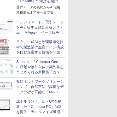
「Dr.Sum」の連携を開始
基幹データの集約からAI活用・
業務還元までを一貫支援
インフォマート、取引データ
をAI分析する経営分析システ
ム「IMAgent」ベータ版を提
供
日立、生成AIと数理最適化技
術で製造業の生産ライン構成
を自動立案する技術を開発
Sansan、「Contract One」
に店舗や物件単位で契約書を
まとめられる新機能「カスタ
ム契約ツリー」を追加
丸紅ネットワークソリューシ
ョンズ、自然言語で高度なデ
ータ分析が可能な「MAIDOA
AI ASSIST」を9月より提供
ユミルリンク、UI・UXを刷
新した「Cuenote FC」新版
を提供 カスタマイズ可能な