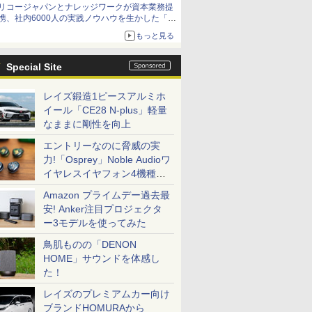
リコージャパンとナレッジワークが資本業務提
携、社内6000人の実践ノウハウを生かした「AI
商談記録 for RICOH」を展開へ
もっと見る
Special Site
レイズ鍛造1ピースアルミホ
イール「CE28 N-plus」軽量
なままに剛性を向上
エントリーなのに脅威の実
力!「Osprey」Noble Audioワ
イヤレスイヤフォン4機種を
一気に聴く
Amazon プライムデー過去最
安! Anker注目プロジェクタ
ー3モデルを使ってみた
鳥肌ものの「DENON
HOME」サウンドを体感し
た！
レイズのプレミアムカー向け
ブランドHOMURAから