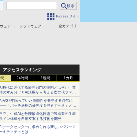
Impress サイト
全カテゴリ
ウェア
ソフトウェア
攻撃対策
マルウェア対策
アクセスランキング
時間
24時間
1週間
1カ月
AI時代に進化する経理部門の役割とは何か 業
務のすみ分けとAI活用から考える次世代ファイ
ナンス戦略
AIが27年眠っていた脆弱性を発見する時代に
――「パッチ適用の優先度を見直すべき」とセ
キュリティ専門家
日立、生成AIと数理最適化技術で製造業の生産
ライン構成を自動立案する技術を開発
AIデータセンターに求められる新しいパワーア
ーキテクチャとは