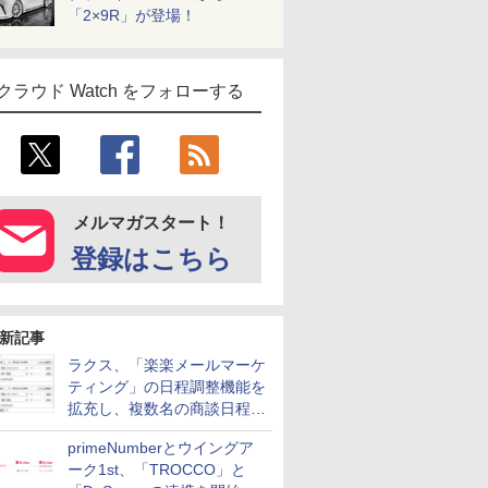
「2×9R」が登場！
クラウド Watch をフォローする
メルマガスタート！
登録はこちら
新記事
ラクス、「楽楽メールマーケ
ティング」の日程調整機能を
拡充し、複数名の商談日程調
整を効率化
primeNumberとウイングア
ーク1st、「TROCCO」と