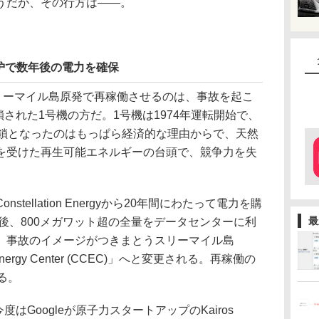
うだが、その行方は――。
炉で数年後の電力を確保
リーマイル島原発で再稼働させるのは、事故を起こ
鎖された1号機の方だ。1号機は1974年運転開始で、
閉鎖となったのはもっぱら経済的な理由からで、天然
を受けた再生可能エネルギーの台頭で、競争力を失
nstellation Energyから20年間にわたって電力を購
最
働後、800メガワット超の全量をデータセンターに利
、事故のイメージがつきまとうスリーマイル島
Energy Center (CCEC)」へと変更される。再稼働の
る。
はGoogleが原子力スタートアップのKairos