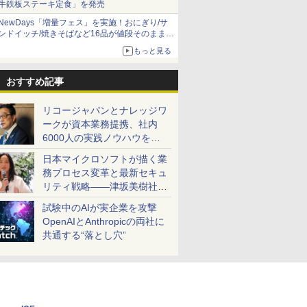
牛鉄板ステーキ定食」を発売
NewDays「増量フェス」を実施！おにぎり/サ
ンドイッチ/焼きそばなど16品が値段そのままで
ボリュームアップ
もっと見る
おすすめ記事
リコージャパンとナレッジワ
ークが資本業務提携、社内
6000人の実践ノウハウを生
かした「AI商談記録 for
日本マイクロソフトが描く業
RICOH」を展開へ
務プロセス変革と最新セキュ
リティ戦略――津坂美樹社長
が2027年度戦略を説明
試験中のAIが実企業を攻撃
OpenAIとAnthropicの両社に
共通する“落とし穴”