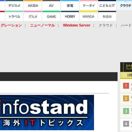
イグレーション
ニューノーマル
Windows Server
クラウド
ハード
トピック
ストレージ（HW）
オープンソース
SaaS
標的型
ント
1