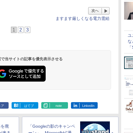
次へ
ますます厳しくなる電力需給
1
2
3
ユ
な
「S
に
 検索で当サイトの記事を優先表示させる
ェア
はてブ
note
LinkedIn
務を廃
「Googleの影のキャンペ
が来る
ーン」 Microsoftが“暴