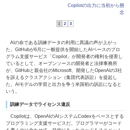
Copilotの出力に当初から懸
念
1
2
3
AIの命である訓練データの利用に異議の声が上がっ
た。GitHubが6月に一般提供を開始したAIベースのプロ
グラム支援サービス「Copilot」が開発者の権利を侵害し
ているとして、オープンソースの開発者と法律事務所
が、GitHubと親会社のMicrosoft、開発したOpenAIの3社
を訴えるクラスアクション（集団代表訴訟）を提起し
た。AIモデルの学習と出力を争う米国初の訴訟になると
いう。
訓練データでライセンス違反
Copilotは、OpenAIのAIシステムCodexをベースとする
プログラミング支援サービスだ。プログラマーがコード