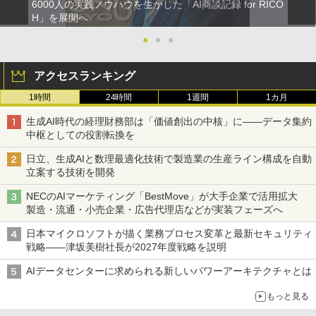
6000人の実践ノウハウを生かした「AI商談記録 for RICO
H」を展開へ
●
●
●
アクセスランキング
1時間
24時間
1週間
1カ月
生成AI時代の経理財務部は「価値創出の中核」に――データ集約
中枢としての役割転換を
日立、生成AIと数理最適化技術で製造業の生産ライン構成を自動
立案する技術を開発
NECのAIマーケティング「BestMove」が大手企業で活用拡大
製造・流通・小売企業・広告代理店などが実装フェーズへ
日本マイクロソフトが描く業務プロセス変革と最新セキュリティ
戦略――津坂美樹社長が2027年度戦略を説明
AIデータセンターに求められる新しいパワーアーキテクチャとは
もっと見る