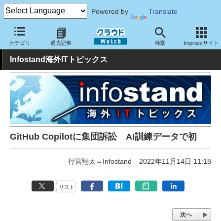
Powered by
Translate
クラウド Watch
トピック
業界動向
カテゴリ
過去記事
検索
Impressサイト
Infostand海外ITトピックス
GitHub Copilotに集団訴訟 AI訓練データで初
行宮翔太＝Infostand
2022年11月14日 11:18
リスト
次へ