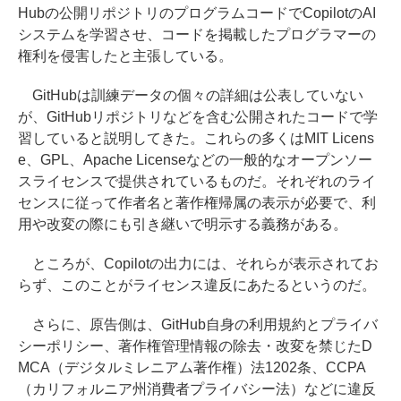
Hubの公開リポジトリのプログラムコードでCopilotのAI
システムを学習させ、コードを掲載したプログラマーの
権利を侵害したと主張している。
GitHubは訓練データの個々の詳細は公表していない
が、GitHubリポジトリなどを含む公開されたコードで学
習していると説明してきた。これらの多くはMIT Licens
e、GPL、Apache Licenseなどの一般的なオープンソー
スライセンスで提供されているものだ。それぞれのライ
センスに従って作者名と著作権帰属の表示が必要で、利
用や改変の際にも引き継いで明示する義務がある。
ところが、Copilotの出力には、それらが表示されてお
らず、このことがライセンス違反にあたるというのだ。
さらに、原告側は、GitHub自身の利用規約とプライバ
シーポリシー、著作権管理情報の除去・改変を禁じたD
MCA（デジタルミレニアム著作権）法1202条、CCPA
（カリフォルニア州消費者プライバシー法）などに違反