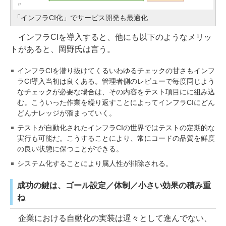
「インフラCI化」でサービス開発も最適化
インフラCIを導入すると、他にも以下のようなメリッ
トがあると、岡野氏は言う。
インフラCIを潜り抜けてくるいわゆるチェックの甘さもインフ
ラCI導入当初は良くある。管理者側のレビューで毎度同じよう
なチェックが必要な場合は、その内容をテスト項目にに組み込
む。こういった作業を繰り返すことによってインフラCIにどん
どんナレッジが溜まっていく。
テストが自動化されたインフラCIの世界ではテストの定期的な
実行も可能だ。こうすることにより、常にコードの品質を鮮度
の良い状態に保つことができる。
システム化することにより属人性が排除される。
成功の鍵は、ゴール設定／体制／小さい効果の積み重
ね
企業における自動化の実装は遅々として進んでない、