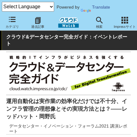
Powered by
Translate
クラウド Watch
ハード・インフラ
データセンター
カテゴリ
過去記事
検索
Impressサイト
クラウド&データセンター完全ガイド：イベントレポー
ト
運用自動化は実作業の効率化だけでは不十分、イ
ンフラ管理の理想像とその実現方法とは？――レ
ッドハット・岡野氏
データセンター・イノベーション・フォーラム2021 講演レポ
ート