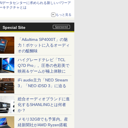
AIデータセンターに求められる新しいパワーア
ーキテクチャとは
もっと見る
Special Site
「A&ultima SP4000T」の魅
力！ポケットに入るオーディ
オの醍醐味
ハイグレードテレビ「TCL
Q7D Pro」。圧巻の色彩美で
映画＆ゲームが極上体験に
iFi audio主力「NEO Stream
3」「NEO iDSD 3」に迫る
総合オーディオブランドに進
化するSHANLINGとは何者
か？
メモリ32GBでも予算内。産
経新聞社がAMD Ryzen搭載