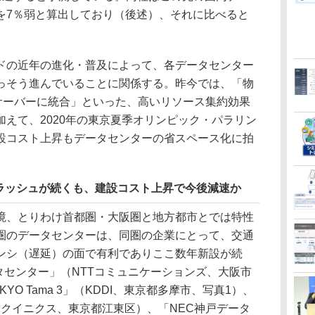
を7％弱と算出しており（後述）、それに比べると
の近年の進化・普及によって、各データセンター
っそう進んでいることに関係する。昨今では、「物
想サーバーに統合」といった、高いリソース集約効果
えて、2020年の東京夏季オリンピック・パラリン
設コスト上昇もデータセンターの省スペース化に拍
ラッシュが続くも、建設コスト上昇で今後減速か
、とりわけ首都圏・大阪圏と地方都市とでは特性
圏のデータセンターは、同圏の企業にとって、交通
ンシ（遅延）の面で有利でありここ数年新設が続
ータセンター」（NTTコミュニケーションズ、大阪市
OKYO Tama 3」（KDDI、東京都多摩市、写真1）、
（エクイニクス、東京都江東区）、「NEC神戸データ