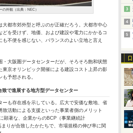
ーの外観（出典：NEC）
大都市郊外型と呼ぶのが正確だろう。大都市中心
などを受けず、地価、および建設や電力にかかるコ
にも不便を感じない、バランスのよい立地と言え
・大阪圏データセンターだが、そろそろ飽和状態
た東京オリンピック開催による建設コスト上昇の影
ンも予想される。
合致で進展する地方型データセンター
ーも存在感を示している。広大で安価な敷地、省
誘致活動による支援といった事業者側のメリット
降に顕著な、企業からのBCP（事業継続計
の高まりが合致したかたちで、市場規模の伸び率に関