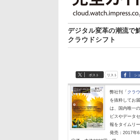
デジタル変革の潮流で
クラウドシフト
ポスト
リスト
シ
弊社刊「
クラウ
を抜粋してお
は、国内唯一
ビスやデータ
報をタイムリ
発売：2017年6