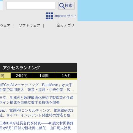
Impress サイト
全カテゴリ
ウェア
ソフトウェア
攻撃対策
マルウェア対策
アクセスランキング
時間
24時間
1週間
1カ月
NECのAIマーケティング「BestMove」が大手
企業で活用拡大 製造・流通・小売企業・広告
代理店などが実装フェーズへ
日立、生成AIと数理最適化技術で製造業の生産
ライン構成を自動立案する技術を開発
S&J、電通PRコンサルティング、電通総研の3
社、サイバーインシデント発生時の対応と危機
管理広報を一体的に訓練するプログラムを提供
日本IBMが社長交代を発表――46歳の村田将輝
氏が8月1日付で新社長に就任、山口明夫社長は
会長へ