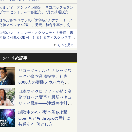
カルディ、オンライン限定「ネコバッグ＆タン
ブラーセット」を一般販売。7月の抽選販売の
当選無効分
はやぶさ50％オフの「新幹線eチケット（トク
だ値スペシャル28）」発売。秋冬乗車分、えき
ねっと限定
令和のファミコンディスクシステム？安価に書
き換え可能なGB用「しましまディスクシステ
ム」
もっと見る
おすすめ記事
リコージャパンとナレッジワ
ークが資本業務提携、社内
6000人の実践ノウハウを生
かした「AI商談記録 for
日本マイクロソフトが描く業
RICOH」を展開へ
務プロセス変革と最新セキュ
リティ戦略――津坂美樹社長
が2027年度戦略を説明
試験中のAIが実企業を攻撃
OpenAIとAnthropicの両社に
共通する“落とし穴”