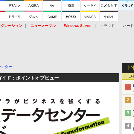
イグレーション
ニューノーマル
Windows Server
クラウド
ハード
トピック
ストレージ（HW）
オープンソース
SaaS
標的型
ント
センター
1
ガイド：ポイントオブビュー