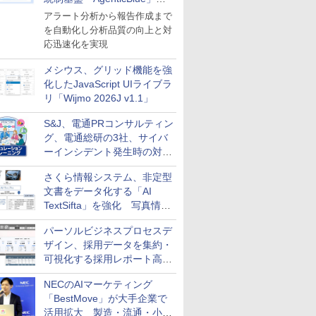
導入
アラート分析から報告作成まで
を自動化し分析品質の向上と対
応迅速化を実現
メシウス、グリッド機能を強
化したJavaScript UIライブラ
リ「Wijmo 2026J v1.1」
S&J、電通PRコンサルティン
グ、電通総研の3社、サイバ
ーインシデント発生時の対応
と危機管理広報を一体的に訓
さくら情報システム、非定型
練するプログラムを提供
文書をデータ化する「AI
TextSifta」を強化 写真情報
のデータ化などに対応
パーソルビジネスプロセスデ
ザイン、採用データを集約・
可視化する採用レポート高速
化サービスを提供
NECのAIマーケティング
「BestMove」が大手企業で
活用拡大 製造・流通・小売