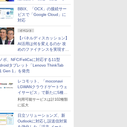
企業・広告代理店などが実装
BBIX、「OCX」の接続サー
フェーズへ
ビスで「Google Cloud」に
対応
イベント
【パネルディスカッション】
AI活用は何を変えるのか 攻
めのファイナンスを実現する
業務設計とマインドセット変
ノボ、NFC/FeliCaに対応する11型
革
droidタブレット「Lenovo ThinkTab
11 Gen 1」を発売
レコモット、「moconavi
LGWANクラウドゲートウェ
イサービス」で新たに5種類
のサービスと連携開始
利用可能サービスは計102種類
に拡大
日立ソリューションズ、新
Outlookに対応し誤送信対策
を強化した「活文 メール誤