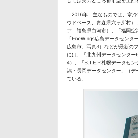
しては実のところ都市型を上回
2016年、主なものでは、寒
ウドベース、青森県六ヶ所村）、
ア、福島県白河市）、「福岡空港
「EneWings広島データセ
広島市、写真3）などが最新のフ
には、「北九州データセンター6
4）、「S.T.E.P.札幌デー
潟・長岡データセンター」（デ
ている。