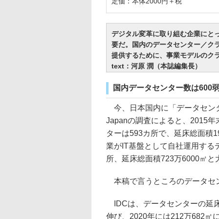
定価：本体2000円＋税
デジタル変革に取り組む企業にとっ
要だ。国内のデータセンター／クラ
提供するために、事業モデルのク
text：河原 潤（本誌編集長）
国内データセンター数は600
今、日本国内に「データセンタ
Japanの調査によると、20
ターは593カ所で、延床総面積1
業がIT基盤として自社運用する
所、延床総面積723万6000㎡
本稿で言うところのデータセ
IDCは、データセンターの延床
伸び、2020年には212万68