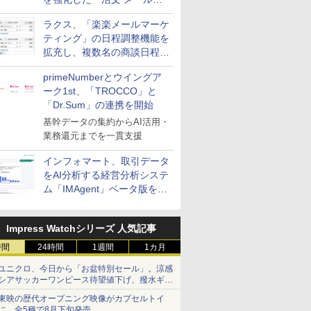
送信防止アドインサービス」
ラクス、「楽楽メールマーケ
を提供
ティング」の日程調整機能を
拡充し、複数名の商談日程調
整を効率化
primeNumberとウイングア
ーク1st、「TROCCO」と
「Dr.Sum」の連携を開始
基幹データの集約からAI活用・
業務還元までを一貫支援
インフォマート、取引データ
をAI分析する経営分析システ
ム「IMAgent」ベータ版を提
供
Impress Watchシリーズ 人気記事
時間
24時間
1週間
1カ月
ユニクロ、今日から「お盆特別セール」。涼感
シアサッカーワンピース待望値下げ、撥水ギア
ショーツは1990円に
東映の歴代オープニング映像がカプセルトイ
に。全5種で8月下旬発売