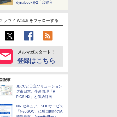
dynabookを2千台導入
クラウド Watch をフォローする
メルマガスタート！
登録はこちら
新記事
JBCCと日立ソリューション
ズ東日本、生産管理「R-
PiCS NX」と供給計画
「scSQUARE ISP」の連携サ
NRIセキュア、SOCサービス
ービスを提供開始
「NeoSOC」に独自開発のAI
統制基盤「AgenticBlue」を