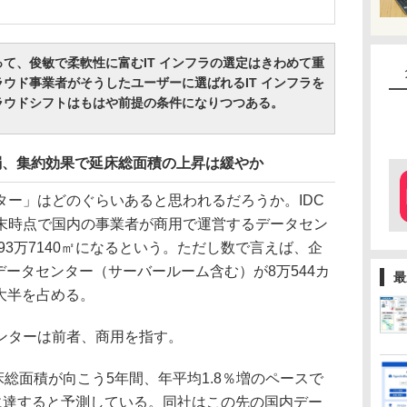
て、俊敏で柔軟性に富むIT インフラの選定はきわめて重
ウド事業者がそうしたユーザーに選ばれるIT インフラを
ラウドシフトはもはや前提の条件になりつつある。
弱、集約効果で延床総面積の上昇は緩やか
ー」はどのぐらいあると思われるだろうか。IDC
15年末時点で国内の事業者が商用で運営するデータセン
93万7140㎡になるという。ただし数で言えば、企
データセンター（サーバールーム含む）が8万544カ
最
と大半を占める。
ンターは前者、商用を指す。
総面積が向こう5年間、年平均1.8％増のペースで
2㎡に達すると予測している。同社はこの先の国内デー