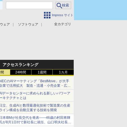
Impress サイト
全カテゴリ
ウェア
ソフトウェア
攻撃対策
マルウェア対策
アクセスランキング
時間
24時間
1週間
1カ月
NECのAIマーケティング「BestMove」が大手
企業で活用拡大 製造・流通・小売企業・広告
代理店などが実装フェーズへ
AIデータセンターに求められる新しいパワーア
ーキテクチャとは
日立、生成AIと数理最適化技術で製造業の生産
ライン構成を自動立案する技術を開発
日本IBMが社長交代を発表――46歳の村田将輝
氏が8月1日付で新社長に就任、山口明夫社長は
会長へ