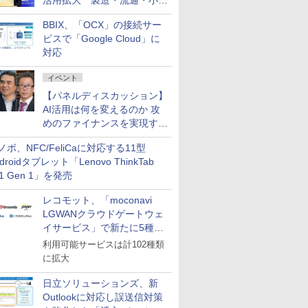
活用拡大 製造・流通・小売
企業・広告代理店などが実装
BBIX、「OCX」の接続サー
フェーズへ
ビスで「Google Cloud」に
対応
イベント
【パネルディスカッション】
AI活用は何を変えるのか 攻
めのファイナンスを実現する
業務設計とマインドセット変
ノボ、NFC/FeliCaに対応する11型
革
droidタブレット「Lenovo ThinkTab
11 Gen 1」を発売
レコモット、「moconavi
LGWANクラウドゲートウェ
イサービス」で新たに5種類
のサービスと連携開始
利用可能サービスは計102種類
に拡大
日立ソリューションズ、新
Outlookに対応し誤送信対策