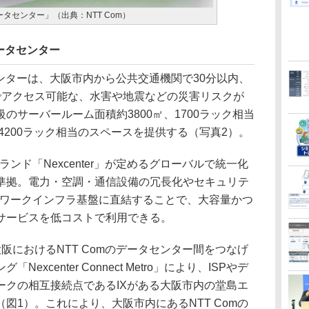
データセンター」（出典：NTT Com）
ータセンター
センターは、大阪市内から公共交通機関で30分以内、
でアクセス可能な、水害や地震などの災害リスクが
のサーバールーム面積約3800㎡、1700ラック相当
、4200ラック相当のスペースを提供する（写真2）。
ランド「Nexcenter」が定めるグローバルで統一化
準拠。電力・空調・通信設備の冗長化やセキュリテ
ットワークインフラ基盤に直結することで、大容量かつ
サービスを低コストで利用できる。
におけるNTT Comのデータセンター間をつなげ
xcenter Connect Metro」により、ISPやデ
ークの相互接続点であるIXがある大阪市内の堂島エ
図1）。これにより、大阪市内にあるNTT Comの