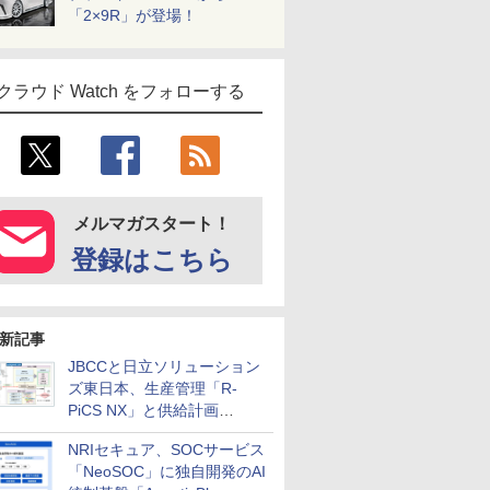
「2×9R」が登場！
クラウド Watch をフォローする
メルマガスタート！
登録はこちら
新記事
JBCCと日立ソリューション
ズ東日本、生産管理「R-
PiCS NX」と供給計画
「scSQUARE ISP」の連携サ
NRIセキュア、SOCサービス
ービスを提供開始
「NeoSOC」に独自開発のAI