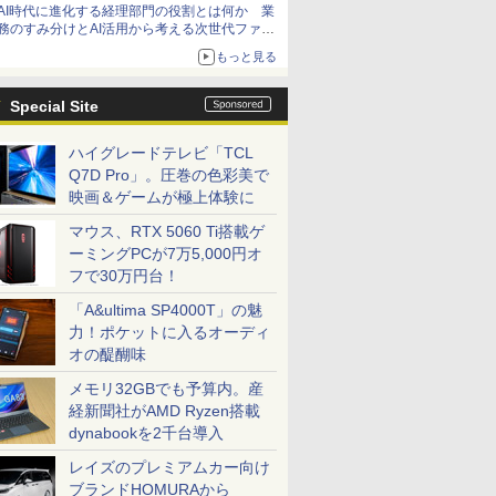
AI時代に進化する経理部門の役割とは何か 業
務のすみ分けとAI活用から考える次世代ファイ
ナンス戦略
もっと見る
Special Site
ハイグレードテレビ「TCL
Q7D Pro」。圧巻の色彩美で
映画＆ゲームが極上体験に
マウス、RTX 5060 Ti搭載ゲ
ーミングPCが7万5,000円オ
フで30万円台！
「A&ultima SP4000T」の魅
力！ポケットに入るオーディ
オの醍醐味
メモリ32GBでも予算内。産
経新聞社がAMD Ryzen搭載
dynabookを2千台導入
レイズのプレミアムカー向け
ブランドHOMURAから