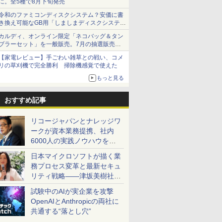
に。全5種で8月下旬発売
令和のファミコンディスクシステム？安価に書
き換え可能なGB用「しましまディスクシステ
ム」
カルディ、オンライン限定「ネコバッグ＆タン
ブラーセット」を一般販売。7月の抽選販売の
当選無効分
【家電レビュー】手ごわい雑草との戦い、コメ
リの草刈機で完全勝利 掃除機感覚で使えた
もっと見る
おすすめ記事
リコージャパンとナレッジワ
ークが資本業務提携、社内
6000人の実践ノウハウを生
かした「AI商談記録 for
日本マイクロソフトが描く業
RICOH」を展開へ
務プロセス変革と最新セキュ
リティ戦略――津坂美樹社長
が2027年度戦略を説明
試験中のAIが実企業を攻撃
OpenAIとAnthropicの両社に
共通する“落とし穴”