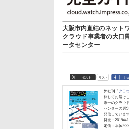
大阪市内直結のネット
クラウド事業者の大口需要
ータセンター
ポスト
リスト
シ
弊社刊「
クラウ
粋してお届け
唯一のクラウ
センターの選
発信していま
発売：2019年1
定価：本体200