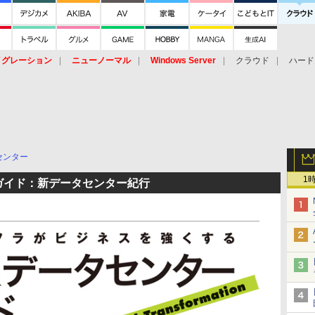
イグレーション
ニューノーマル
Windows Server
クラウド
ハード
トピック
ストレージ（HW）
オープンソース
SaaS
標的型
ント
センター
1
ガイド：新データセンター紀行