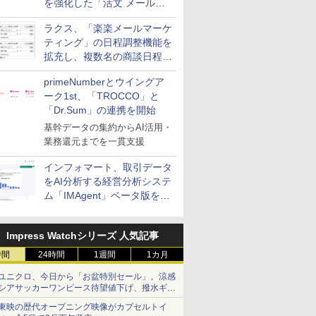
を強化した「活文 メール誤
送信防止アドインサービス」
ラクス、「楽楽メールマーケ
を提供
ティング」の日程調整機能を
拡充し、複数名の商談日程調
整を効率化
primeNumberとウイングア
ーク1st、「TROCCO」と
「Dr.Sum」の連携を開始
基幹データの集約からAI活用・
業務還元までを一貫支援
インフォマート、取引データ
をAI分析する経営分析システ
ム「IMAgent」ベータ版を提
供
Impress Watchシリーズ 人気記事
時間
24時間
1週間
1カ月
ユニクロ、今日から「お盆特別セール」。涼感
シアサッカーワンピース待望値下げ、撥水ギア
ショーツは1990円に
東映の歴代オープニング映像がカプセルトイ