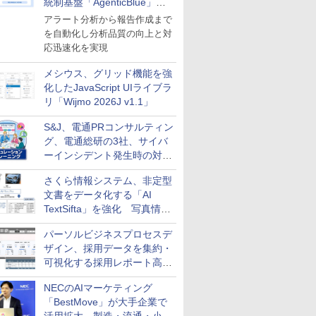
統制基盤「AgenticBlue」を
導入
アラート分析から報告作成まで
を自動化し分析品質の向上と対
応迅速化を実現
メシウス、グリッド機能を強
化したJavaScript UIライブラ
リ「Wijmo 2026J v1.1」
S&J、電通PRコンサルティン
グ、電通総研の3社、サイバ
ーインシデント発生時の対応
と危機管理広報を一体的に訓
さくら情報システム、非定型
練するプログラムを提供
文書をデータ化する「AI
TextSifta」を強化 写真情報
のデータ化などに対応
パーソルビジネスプロセスデ
ザイン、採用データを集約・
可視化する採用レポート高速
化サービスを提供
NECのAIマーケティング
「BestMove」が大手企業で