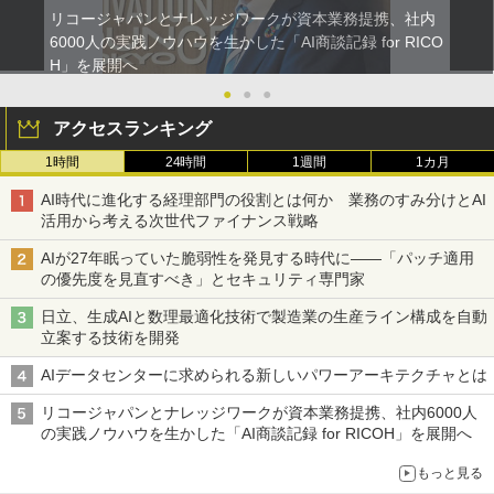
リコージャパンとナレッジワークが資本業務提携、社内
6000人の実践ノウハウを生かした「AI商談記録 for RICO
H」を展開へ
●
●
●
アクセスランキング
1時間
24時間
1週間
1カ月
AI時代に進化する経理部門の役割とは何か 業務のすみ分けとAI
活用から考える次世代ファイナンス戦略
AIが27年眠っていた脆弱性を発見する時代に――「パッチ適用
の優先度を見直すべき」とセキュリティ専門家
日立、生成AIと数理最適化技術で製造業の生産ライン構成を自動
立案する技術を開発
AIデータセンターに求められる新しいパワーアーキテクチャとは
リコージャパンとナレッジワークが資本業務提携、社内6000人
の実践ノウハウを生かした「AI商談記録 for RICOH」を展開へ
もっと見る