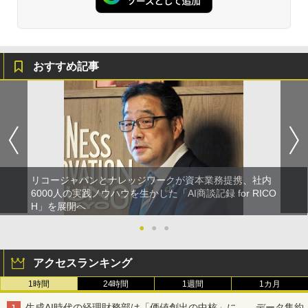
おすすめ記事
リコージャパンとナレッジワークが資本業務提携、社内
6000人の実践ノウハウを生かした「AI商談記録 for RICO
H」を展開へ
●
●
●
アクセスランキング
1時間
24時間
1週間
1カ月
生成AI時代の経理財務部は「価値創出の中核」に――データ集約