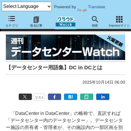
Powered by
Translate
週刊データセンターWatch：
カテゴリ
過去記事
検索
Impressサイト
【データセンター用語集】DC in DCとは
2025年10月14日 06:00
リスト
「DataCenter in DataCenter」の略称で、直訳すれば
「データセンター内のデータセンター」。データセンタ
ー施設の所有者・管理者が、その施設内の一部区画を別