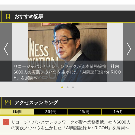
おすすめ記事
リコージャパンとナレッジワークが資本業務提携、社内
6000人の実践ノウハウを生かした「AI商談記録 for RICO
H」を展開へ
●
●
●
アクセスランキング
1時間
24時間
1週間
1カ月
リコージャパンとナレッジワークが資本業務提携、社内6000人
の実践ノウハウを生かした「AI商談記録 for RICOH」を展開へ