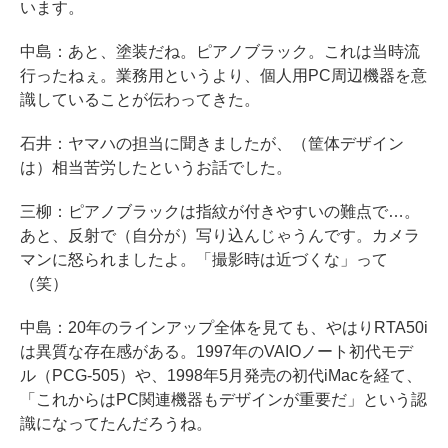
います。
中島：あと、塗装だね。ピアノブラック。これは当時流
行ったねぇ。業務用というより、個人用PC周辺機器を意
識していることが伝わってきた。
石井：ヤマハの担当に聞きましたが、（筐体デザイン
は）相当苦労したというお話でした。
三柳：ピアノブラックは指紋が付きやすいの難点で…。
あと、反射で（自分が）写り込んじゃうんです。カメラ
マンに怒られましたよ。「撮影時は近づくな」って
（笑）
中島：20年のラインアップ全体を見ても、やはりRTA50i
は異質な存在感がある。1997年のVAIOノート初代モデ
ル（PCG-505）や、1998年5月発売の初代iMacを経て、
「これからはPC関連機器もデザインが重要だ」という認
識になってたんだろうね。