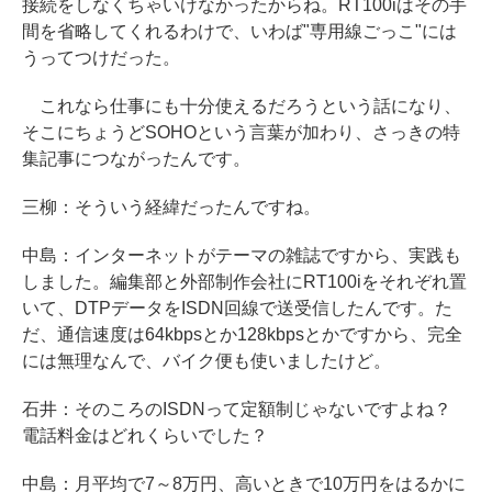
接続をしなくちゃいけなかったからね。RT100iはその手
間を省略してくれるわけで、いわば"専用線ごっこ"には
うってつけだった。
これなら仕事にも十分使えるだろうという話になり、
そこにちょうどSOHOという言葉が加わり、さっきの特
集記事につながったんです。
三柳：そういう経緯だったんですね。
中島：インターネットがテーマの雑誌ですから、実践も
しました。編集部と外部制作会社にRT100iをそれぞれ置
いて、DTPデータをISDN回線で送受信したんです。た
だ、通信速度は64kbpsとか128kbpsとかですから、完全
には無理なんで、バイク便も使いましたけど。
石井：そのころのISDNって定額制じゃないですよね？
電話料金はどれくらいでした？
中島：月平均で7～8万円、高いときで10万円をはるかに