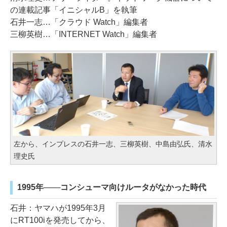
の連載記事「イニシャルB」を執筆
石井一志…「クラウド Watch」編集者
三柳英樹…「INTERNET Watch」編集者
左から、インプレスの石井一志、三柳英樹、中島由弘氏、清水
理史氏
1995年───コンシューマ向けルータがなかった時代
石井：ヤマハが1995年3月
にRT100iを発売してから、