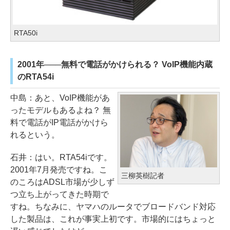
RTA50i
2001年───無料で電話がかけられる？ VoIP機能内蔵
のRTA54i
中島：あと、VoIP機能があ
ったモデルもあるよね？ 無
料で電話がIP電話がかけら
れるという。
石井：はい。RTA54iです。
2001年7月発売ですね。こ
三柳英樹記者
のころはADSL市場が少しず
つ立ち上がってきた時期で
すね。ちなみに、ヤマハのルータでブロードバンド対応
した製品は、これが事実上初です。市場的にはちょっと