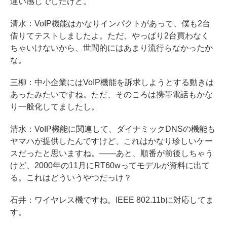
遅い感じでしたけど。
清水：VoIP機能はかなりインパクトがあって、僕も2台
借りてテストしましたよ。ただ、やっぱり2台買わなく
ちゃいけないから、世間的にはあまり流行らなかったか
な。
三柳：中小企業にはVoIP機能を訴求しようとする動きは
あったみたいですね。ただ、そのころは携帯電話もかな
り一般化してましたし。
清水：VoIP機能に関連して、ダイナミックDNSの機能も
ヤマハが提供したんですけど、これはかなり珍しいケー
スだったと思いますね。───あと、順番が前後しちゃう
けど、2000年の11月にRT60wってモデルが資料に出て
る。これはどういうやつだっけ？
石井：ワイヤレス機ですね。IEEE 802.11bに対応してま
す。