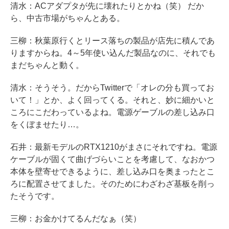
清水：ACアダプタが先に壊れたりとかね（笑） だか
ら、中古市場がちゃんとある。
三柳：秋葉原行くとリース落ちの製品が店先に積んであ
りますからね。4～5年使い込んだ製品なのに、それでも
まだちゃんと動く。
清水：そうそう。だからTwitterで「オレの分も買ってお
いて！」とか、よく回ってくる。それと、妙に細かいと
ころにこだわっているよね。電源ゲーブルの差し込み口
をくぼませたり…。
石井：最新モデルのRTX1210がまさにそれですね。電源
ケーブルが固くて曲げづらいことを考慮して、なおかつ
本体を壁寄せできるように、差し込み口を奥まったとこ
ろに配置させてました。そのためにわざわざ基板を削っ
たそうです。
三柳：お金かけてるんだなぁ（笑）