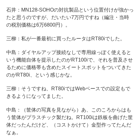
石井：MN128-SOHOの対抗製品という位置付けが強かっ
たと思うのですが、だいたい7万円ですね（編注・当時
の税別価格は6万6800円）。
三柳：私が一番最初に買ったルータはRT80iでした。
中島：ダイヤルアップ接続なしで専用線っぽく使えると
いう機能自体を提示したのがRT100iで、それを普及させ
るために価格帯も含めたスイートスポットをついてきた
のがRT80i、という感じかな。
三柳：そうですね、RT80iではWebベースでの設定もで
きるようになってました。
中島：（筐体の写真を見ながら）あ、このころからはも
う筐体がプラスチック製だね。RT100iは鉄板を曲げた筐
体だったんだけど、（コストかけて）金型作ってたんだ
なぁ。