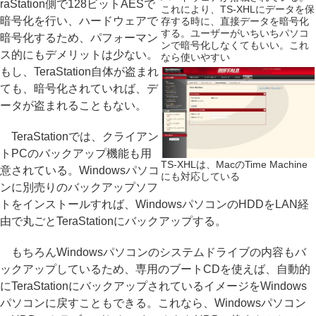
raStation側で128ビットAESで
これにより、TS-XHLにデータを保
暗号化を行い、ハードウェアで
存する時に、直接データを暗号化
する。ユーザーがいちいちパソコ
暗号化するため、パフォーマン
ンで暗号化しなくてもいい。これ
ス的にもデメリットは少ない。
なら使いやすい
もし、TeraStation自体が盗まれ
ても、暗号化されていれば、デ
ータが盗まれることもない。
TeraStationでは、クライアン
トPCのバックアップ機能も用
TS-XHLは、MacのTime Machine
意されている。Windowsパソコ
にも対応している
ンに別売りのバックアップソフ
トをインストールすれば、WindowsパソコンのHDDをLAN経
由で丸ごとTeraStationにバックアップする。
もちろんWindowsパソコンのシステムドライブの内容もバ
ックアップしているため、専用のブートCDを使えば、自動的
にTeraStationにバックアップされているイメージをWindows
パソコンに戻すこともできる。これなら、Windowsパソコン