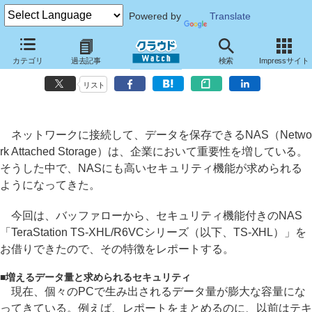
Powered by
Translate
ウイルス対策機能付きのNAS、バッファローの「TeraStation TS-
カテゴリ
過去記事
検索
Impressサイト
XHL」の価値は？
リスト
ネットワークに接続して、データを保存できるNAS（Netwo
rk Attached Storage）は、企業において重要性を増している。
そうした中で、NASにも高いセキュリティ機能が求められる
ようになってきた。
今回は、バッファローから、セキュリティ機能付きのNAS
「TeraStation TS-XHL/R6VCシリーズ（以下、TS-XHL）」を
お借りできたので、その特徴をレポートする。
■
増えるデータ量と求められるセキュリティ
現在、個々のPCで生み出されるデータ量が膨大な容量にな
ってきている。例えば、レポートをまとめるのに、以前はテキ