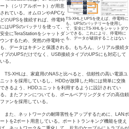
ート（シリアルポート）が用意
されている。オムロンやAPCな
TS-XHLとUPSを使えば、停電時に
どのUPSを接続すれば、停電時
も、UPSのバッテリーを使用し
にはUPSのバッテリを使って、
て、安全にTS-XHLをシャットダウ
ンできる。これにより、停電時に
安全にTeraStationをシャットダ
も、データが破損することはない
ウンするため、突然の停電時で
も、データはキチンと保護される。もちろん、シリアル接続タ
イプのUPSだけでなく、USB接続タイプのUPSにも対応して
いる。
TS-XHLは、家庭用のNASと比べると、信頼性の高い電源ユ
ニットを採用しているし、HDDが故障した時には簡単に交換
できるよう、HDDユニットを利用するように設計されてい
る。またファンについても、ボールベアリングタイプの高信頼
ファンを採用している。
また、ネットワークの耐障害性をアップするために、LANポ
ートを2ポート用意している。ポートトランキング機能を使え
ば、ネットワークを二重化して、片方のケーブルにトラブルが