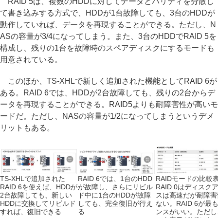
RAID 5は、複数のHDDに対してデータとパリティを分散し
て書き込みする方式で、HDDが1台故障しても、3台のHDDが
動作していれば、データを再現することができる。ただし、N
ASの容量が3/4になってしまう。また、3台のHDDでRAID 5を
構成し、残りの1台を故障時のスペアディスクにするモードも
用意されている。
このほか、TS-XHLで新しく追加された機能としてRAID 6が
ある。RAID 6では、HDDが2台故障しても、残りの2台からデ
ータを再現することができる。RAID5よりも耐障害性が高いモ
ードだ。ただし、NASの容量が1/2になってしまうというデメ
リットもある。
TS-XHLで追加された
RAID 6では、1台のHDD
RAIDモードの比較
RAID 6を使えば、HDDが
が故障し、さらにリビル
RAID 0はディスク
2台故障しても、新しい
ド中に1台のHDDが故障
スは高速だが耐障害
HDDに交換してリビルド
しても、完全復旧が行え
ない。RAID 6が最
すれば、復旧できる
る
ンスがいい。ただし