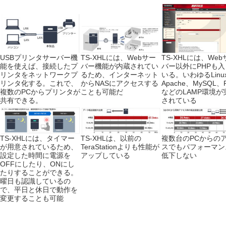
USBプリンタサーバー機
TS-XHLには、Webサー
TS-XHLには、Web
能を使えば、接続したプ
バー機能が内蔵されてい
バー以外にPHPも
リンタをネットワークプ
るため、インターネット
いる。いわゆるLinu
リンタ化する。これで、
からNASにアクセスする
Apache、MySQL、
複数のPCからプリンタが
ことも可能だ
などのLAMP環境が
共有できる。
されている
TS-XHLには、タイマー
TS-XHLは、以前の
複数台のPCからの
が用意されているため、
TeraStationよりも性能が
スでもパフォーマン
設定した時間に電源を
アップしている
低下しない
OFFにしたり、ONにし
たりすることができる。
曜日も認識しているの
で、平日と休日で動作を
変更することも可能