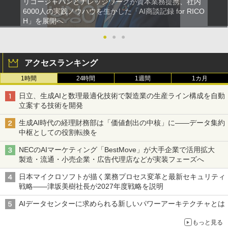
リコージャパンとナレッジワークが資本業務提携、社内
6000人の実践ノウハウを生かした「AI商談記録 for RICO
H」を展開へ
●
●
●
アクセスランキング
1時間
24時間
1週間
1カ月
日立、生成AIと数理最適化技術で製造業の生産ライン構成を自動
立案する技術を開発
生成AI時代の経理財務部は「価値創出の中核」に――データ集約
中枢としての役割転換を
NECのAIマーケティング「BestMove」が大手企業で活用拡大
製造・流通・小売企業・広告代理店などが実装フェーズへ
日本マイクロソフトが描く業務プロセス変革と最新セキュリティ
戦略――津坂美樹社長が2027年度戦略を説明
AIデータセンターに求められる新しいパワーアーキテクチャとは
もっと見る