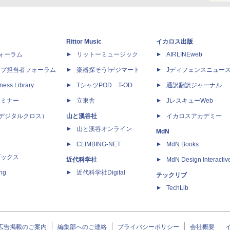
Rittor Music
イカロス出版
dフォーラム
リットーミュージック
AIRLINEweb
ップ担当者フォーラム
楽器探そう!デジマート
Jディフェンスニュー
ness Library
TシャツPOD T-OD
通訳翻訳ジャーナル
セミナー
立東舎
JレスキューWeb
 X（デジタルクロス）
山と溪谷社
イカロスアカデミー
山と溪谷オンライン
MdN
CLIMBING-NET
MdN Books
ブックス
近代科学社
MdN Design Interactiv
ing
近代科学社Digital
テックリブ
TechLib
広告掲載のご案内
編集部へのご連絡
プライバシーポリシー
会社概要