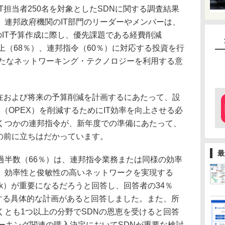
T担当者250名を対象としたSDNに関する調査結果
、連邦政府機関のIT部門のリーダーやメンバーは、
のIT予算作成に際し、優先課題である経費削減
上（68％）、連邦指令（60％）に対応する投資を行
新たなネットワーキング・テクノロジーを利用する意
現在および将来の予算削減を計画するにあたって、設
ト（OPEX）を削減するためにIT効率を向上させる必
くつかの連邦指令が、新年度での準備にあたって、
の前に立ちはだかっています。
最
過半数（66％）は、連邦指令業務または同様の効率
、効率性と俊敏性の高いネットワークを実現する
 Network）が重要になるだろうと回答し、回答者の34％
入する具体的な計画があると回答しました。また、所
くとも1つ以上の分野でSDNの恩恵を受けると回答
ーキング関連の購入決定においてSDNが重要な検討