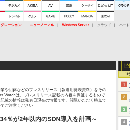
イグレーション
ニューノーマル
Windows Server
クラウド
ハード
トピック
ストレージ（HW）
オープンソース
SaaS
標的型
ント
1
企業や団体などのプレスリリース（報道用発表資料）をその
ss Watchは、プレスリリース記載の内容を保証するもので
ス記載の情報は発表日現在の情報です。閲覧いただく時点で
のでご注意ください
34％が2年以内のSDN導入を計画～