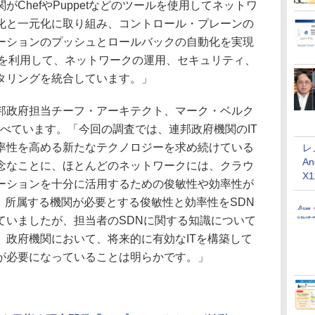
ChefやPuppetなどのツールを使用してネットワ
化と一元化に取り組み、コントロール・プレーンの
ーションのプッシュとロールバックの自動化を実現
能を利用して、ネットワークの運用、セキュリティ、
タリングを統合しています。」
邦政府担当チーフ・アーキテクト、マーク・ベルク
うに述べています。「今回の調査では、連邦政府機関のIT
率性を高める新たなテクノロジーを求め続けている
レ
An
念なことに、ほとんどのネットワークには、クラウ
X
ーションを十分に活用するための俊敏性や効率性が
、所属する機関が必要とする俊敏性と効率性をSDN
ていましたが、担当者のSDNに関する知識について
。政府機関において、将来的に有効なITを構築して
が必要になっていることは明らかです。」