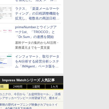
送信防止アドインサービス」
ラクス、「楽楽メールマーケ
を提供
ティング」の日程調整機能を
拡充し、複数名の商談日程調
整を効率化
primeNumberとウイングア
ーク1st、「TROCCO」と
「Dr.Sum」の連携を開始
基幹データの集約からAI活用・
業務還元までを一貫支援
インフォマート、取引データ
をAI分析する経営分析システ
ム「IMAgent」ベータ版を提
供
Impress Watchシリーズ 人気記事
時間
24時間
1週間
1カ月
ユニクロ、今日から「お盆特別セール」。涼感
シアサッカーワンピース待望値下げ、撥水ギア
ショーツは1990円に
東映の歴代オープニング映像がカプセルトイ
に。全5種で8月下旬発売