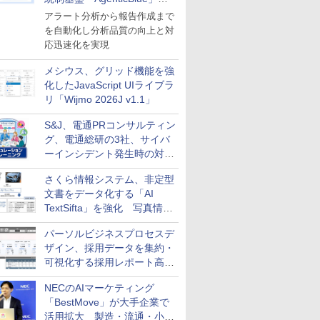
導入
アラート分析から報告作成まで
を自動化し分析品質の向上と対
応迅速化を実現
メシウス、グリッド機能を強
化したJavaScript UIライブラ
リ「Wijmo 2026J v1.1」
S&J、電通PRコンサルティン
グ、電通総研の3社、サイバ
ーインシデント発生時の対応
と危機管理広報を一体的に訓
さくら情報システム、非定型
練するプログラムを提供
文書をデータ化する「AI
TextSifta」を強化 写真情報
のデータ化などに対応
パーソルビジネスプロセスデ
ザイン、採用データを集約・
可視化する採用レポート高速
化サービスを提供
NECのAIマーケティング
「BestMove」が大手企業で
活用拡大 製造・流通・小売