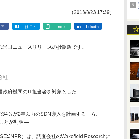
（2013/8/23 17:39）
ェア
はてブ
note
LinkedIn
発表の米国ニュースリリースの抄訳版です。
会社
国政府機関のIT担当者を対象とした
の34％が2年以内のSDN導入を計画する一方、
ことが判明―
NPR）は、調査会社のWakefield Researchに