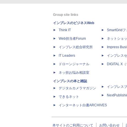
Group site links
インプレスのビジネスWeb
Think IT
SmartGri
Web担当者Forum
ネットショ
インプレス総合研究所
Impress Busi
IT Leaders
インプレス
ドローンジャーナル
DIGITAL
ネッ担お悩み相談室
インプレスの本と雑誌
インプレス
デジタルカメラマガジン
NextPublish
できるネット
インターネット白書ARCHIVES
本サイトのご利用について
お問い合わせ