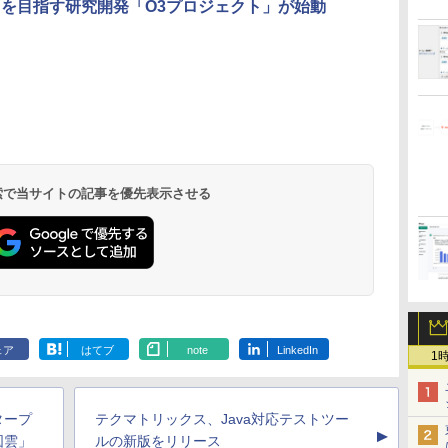
用を目指す研究開発「O3プロジェクト」が始動
 検索で当サイトの記事を優先表示させる
ェア
はてブ
note
LinkedIn
1
タープ
テクマトリックス、Java対応テストツー
▲
図雲」
ルの新版をリリース