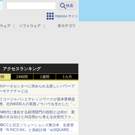
Impress サイト
全カテゴリ
ウェア
ソフトウェア
攻撃対策
マルウェア対策
アクセスランキング
時間
24時間
1週間
1カ月
AIデータセンターに求められる新しいパワーア
ーキテクチャとは
リコージャパンとナレッジワークが資本業務提
携、社内6000人の実践ノウハウを生かした「AI
商談記録 for RICOH」を展開へ
AI時代に進化する経理部門の役割とは何か 業
務のすみ分けとAI活用から考える次世代ファイ
ナンス戦略
JBCCと日立ソリューションズ東日本、生産管
理「R-PiCS NX」と供給計画「scSQUARE
ISP」の連携サービスを提供開始