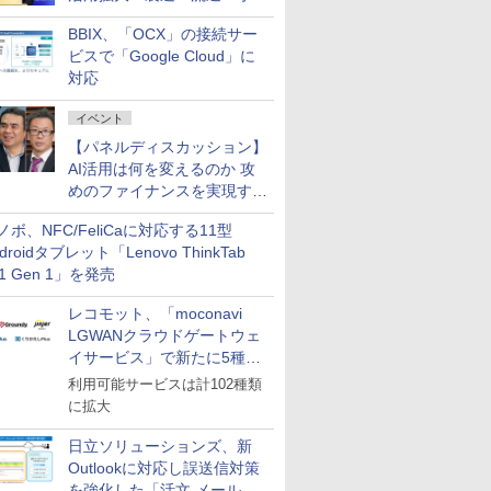
企業・広告代理店などが実装
BBIX、「OCX」の接続サー
フェーズへ
ビスで「Google Cloud」に
対応
イベント
【パネルディスカッション】
AI活用は何を変えるのか 攻
めのファイナンスを実現する
業務設計とマインドセット変
ノボ、NFC/FeliCaに対応する11型
革
droidタブレット「Lenovo ThinkTab
11 Gen 1」を発売
レコモット、「moconavi
LGWANクラウドゲートウェ
イサービス」で新たに5種類
のサービスと連携開始
利用可能サービスは計102種類
に拡大
日立ソリューションズ、新
Outlookに対応し誤送信対策
を強化した「活文 メール誤