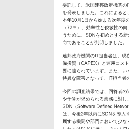
委託して、米国連邦政府機関のI
を発表しました。これによると
本年10月1日から始まる次年度
（72％）、効率性と俊敏性の向
うために、SDNを初めとする
向であることが判明しました。
連邦政府機関のIT担当者は、
備投資（CAPEX）と運用コス
要に迫られています。また、い
特異な障害となって、IT担当者
今回の調査結果では、回答者の
や予算が求められる業務に対し
SDN（Software Defined
は、今後2年以内にSDNを導
属する機関や部門において少な
した人は91％に達し、ネットワ