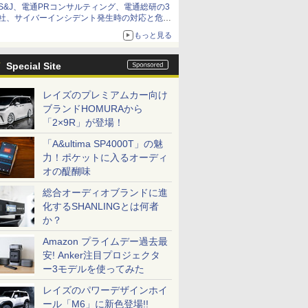
S&J、電通PRコンサルティング、電通総研の3
社、サイバーインシデント発生時の対応と危機
管理広報を一体的に訓練するプログラムを提供
もっと見る
Special Site
レイズのプレミアムカー向け
ブランドHOMURAから
「2×9R」が登場！
「A&ultima SP4000T」の魅
力！ポケットに入るオーディ
オの醍醐味
総合オーディオブランドに進
化するSHANLINGとは何者
か？
Amazon プライムデー過去最
安! Anker注目プロジェクタ
ー3モデルを使ってみた
レイズのパワーデザインホイ
ール「M6」に新色登場!!