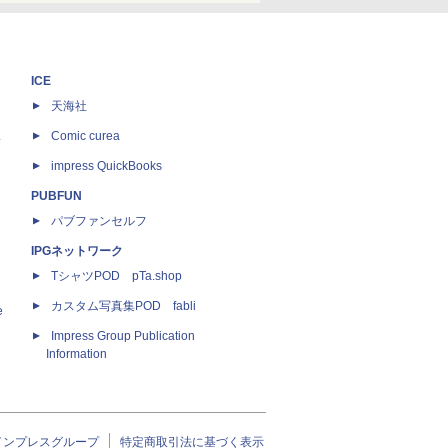
ICE
天海社
ス
Comic curea
impress QuickBooks
PUBFUN
パブファンセルフ
IPGネットワーク
TシャツPOD pTa.shop
カスタム写真集POD fabli
e
Impress Group Publication
Information
インプレスグループ
特定商取引法に基づく表示