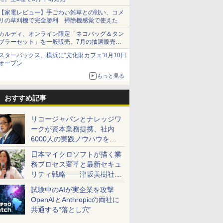
【家電レビュー】手ごわい雑草との戦い、コメ
リの草刈機で完全勝利 掃除機感覚で使えた
カルディ、オンライン限定「ネコバッグ＆タン
ブラーセット」を一般販売。7月の抽選販売の
当選無効分
スターバックス、横浜に“文化財カフェ”8月10日
オープン
もっと見る
おすすめ記事
リコージャパンとナレッジワ
ークが資本業務提携、社内
6000人の実践ノウハウを生
かした「AI商談記録 for
日本マイクロソフトが描く業
RICOH」を展開へ
務プロセス変革と最新セキュ
リティ戦略――津坂美樹社長
が2027年度戦略を説明
試験中のAIが実企業を攻撃
OpenAIとAnthropicの両社に
共通する“落とし穴”