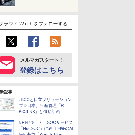
クラウド Watch をフォローする
メルマガスタート！
登録はこちら
新記事
JBCCと日立ソリューション
ズ東日本、生産管理「R-
PiCS NX」と供給計画
「scSQUARE ISP」の連携サ
NRIセキュア、SOCサービス
ービスを提供開始
「NeoSOC」に独自開発のAI
統制基盤「AgenticBlue」を